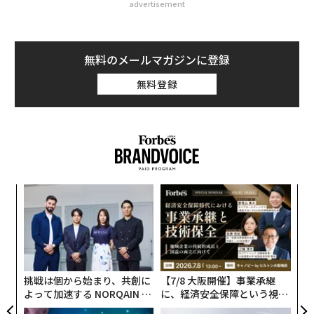
advertisement
無料のメールマガジンに登録
無料登録
革
ク
た「
な
術
た
ア
挑戦は個から始まり、共創に
【7/8 大阪開催】事業承継
よって加速する NORQAIN JA
に、経済安全保障という視点
PAN 特別座談会
が加わるとき──経営者が問