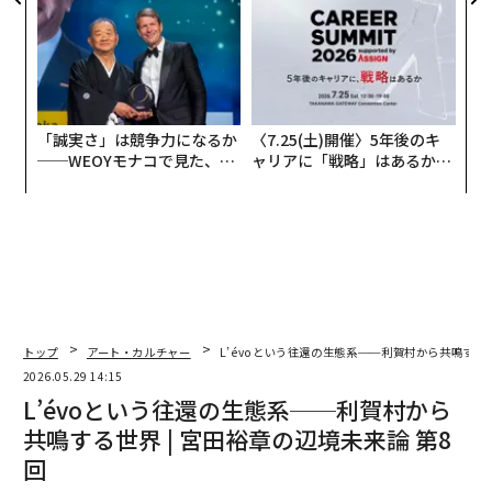
われる新たな判断軸
「誠実さ」は競争力になるか
〈7.25(土)開催〉5年後のキ
──WEOYモナコで見た、く
ャリアに「戦略」はあるか。
ら寿司の経営哲学
トップエグゼクティブのキャ
リアに触れる1日│CAREER S
UMMIT 2026
トップ
アート・カルチャー
L’évoという往還の生態系──利賀村から共鳴する世
2026.05.29 14:15
L’évoという往還の生態系──利賀村から
共鳴する世界 | 宮田裕章の辺境未来論 第8
回