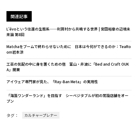
関連記事
L’évoという往還の生態系──利賀村から共鳴する世界 | 宮田裕章の辺境未
来論 第8回
Matchaをブームで終わらせないために 日本は今何ができるのか：TeaRo
om岩本涼
工芸の気配の中に身を置くための宿 富山・井波に「Bed and Craft OUK
A」開業
アイウェア専門家が見た、「Ray-Ban Meta」の実用性
「海藻ワンダーランド」を目指す シーベジタブルが初の常設店舗をオー
プン
タグ：
カルチャープレナー