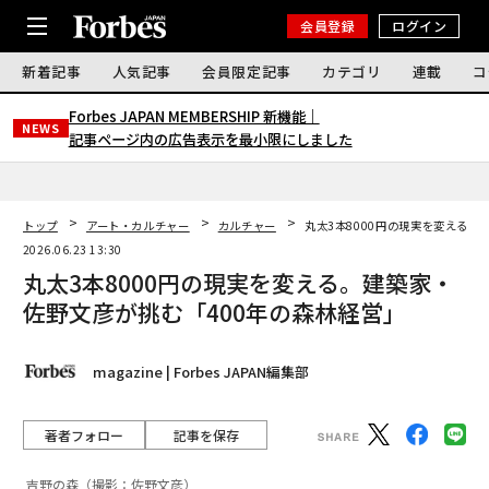
会員登録
ログイン
新着記事
人気記事
会員限定記事
カテゴリ
連載
コ
Forbes JAPAN MEMBERSHIP 新機能｜
NEWS
記事ページ内の広告表示を最小限にしました
トップ
アート・カルチャー
カルチャー
丸太3本8000円の現実を変える。
2026.06.23 13:30
丸太3本8000円の現実を変える。建築家・
佐野文彦が挑む「400年の森林経営」
magazine | Forbes JAPAN編集部
著者フォロー
記事を保存
吉野の森（撮影：佐野文彦）