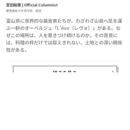
宮田裕章 | Official Columnist
慶應義塾大学 医学部 教授
富山県に世界的な美食家たちが、わざわざ山奥へ足を運
ぶ一軒のオーベルジュ「L’évo（レヴォ）」がある。な
ぜこの場所は、人を惹きつけ続けるのか。その背景に
は、料理の枠だけでは捉えきれない、土地との深い関係
性がある。
富山県南砺市利賀村。富山市から車でおよそ1時間半、
続きを見る
山深く分け入った集落である。冬は数メートルの積雪に
閉ざされ、公的な水道すら敷かれていない土地もある。
日本の行政地図の上で、ここは紛れもなく「辺境」に区
分される。
その辺境に、世界中から美食家と料理人が「巡礼」のよ
うに訪れる一軒のオーベルジュがある。