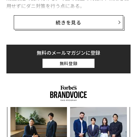
用せずにダニ対策を行う点にある。
構造でダニの侵入を防ぐ
続きを見る
ダニゼロックは、隙間のない高密度織りの生地と針穴の
ない特殊縫製を採用している。薬剤による加工ではな
く、生地の構造によってダニが侵入しにくい設計として
無料のメールマガジンに登録
いるのが特徴だ。厳選された最上級のオーガニックコッ
トンを使用し、肉厚かつサテン生地の贅沢な風合いを実
無料登録
現するなど、睡眠環境を整えることを重視してきたnana
decorらしい商品となっている。
キ
“
か。
シ
キャ
グ
“
R S
オ