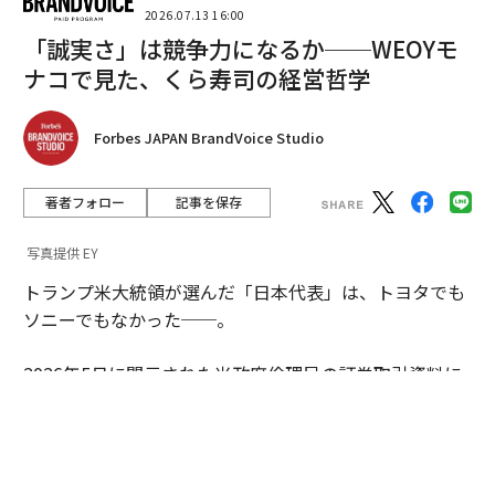
2026.07.13 16:00
「誠実さ」は競争力になるか──WEOYモ
ナコで見た、くら寿司の経営哲学
Forbes JAPAN BrandVoice Studio
著者フォロー
記事を保存
島根県でのコットン栽培プロジェクト
写真提供 EY
nanadecorは商品開発だけでなく、島根県・奥出雲でコ
トランプ米大統領が選んだ「日本代表」は、トヨタでも
ットン栽培を行う「Seed to Future」プロジェクトにも
ソニーでもなかった──。
取り組んでいる。生産背景の再生をテーマに掲げた活動
の一環だという。
2026年5月に開示された米政府倫理局の証券取引資料に
よると、同氏が取得した日本企業関連株は、わずか一銘
近年は商品の機能だけでなく、その背景にある生産や環
柄であった。その名も「くら寿司USA」。世界最大の経
境への取り組みにも関心が集まっている。睡眠環境を整
済大国のトップが、なぜ回転寿司チェーンに賭けたのか
える商品の提案だけでなく、生産背景にも目を向けるブ
──。その投資判断を追うと、今の世界で進行するある