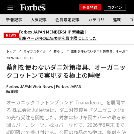
会員登録
ログイン
新着記事
人気記事
会員限定記事
カテゴリ
連載
コ
Forbes JAPAN MEMBERSHIP 新機能｜
NEWS
記事ページ内の広告表示を最小限にしました
トップ
ライフスタイル
暮らし
薬剤を使わないダニ対策寝具、オーガニッ
2026.06.13 09:15
薬剤を使わないダニ対策寝具、オーガニッ
クコットンで実現する極上の睡眠
Forbes JAPAN Web-News | Forbes JAPAN
編集部
オーガニックコットンブランド『nanadecor』を展開す
る 株式会社Julietteは、ダニ対策寝具『ダニゼロック』
の先行受注を開始した。対象は掛け布団カバーや敷き布
団カバー、シーツ、枕カバーなどで、2026年6月末まで
期間限定で受け付ける。今回の商品の特徴は、薬剤を使