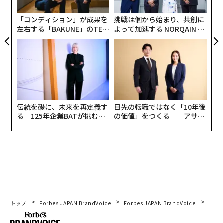
ジ
「コンディション」が成果を
挑戦は個から始まり、共創に
左右する――「BAKUNE」のTEN
よって加速する NORQAIN JA
TIALが支える「挑戦者の明
PAN 特別座談会
日」
睡眠環境を整えるブランドの提案
nanadecorは2005年にディレクターの神田恵実氏がスタ
ートしたオーガニックコットンブランドだ。「自分を慈
伝統を礎に、未来を再定義す
目先の転職ではなく「10年後
しみ深く眠る」をコンセプトに、ナイトウェアやインナ
る 125年企業BATが挑むス
の価値」をつくる──アサイ
モークレスな未来
ンの長期伴走型支援とは
ーなど睡眠環境を整えるアイテムを展開してきた。今回
のダニゼロックも、単なる機能性寝具ではなく、肌触り
や素材へのこだわりを重視した提案のひとつといえそう
だ。
トップ
Forbes JAPAN BrandVoice
Forbes JAPAN BrandVoice
「誠