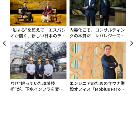
た
こと。それによるとスペースXは、今回のIPOで新たに5
「
億5555万5555株を発行し、1株あたり135ドル（約2万1
3
C
600円）で販売しようとしている。この売り出し価格はI
advertisement
る
PO前日に最終決定されるが、現時点では6月11日の可能
“泊まる”を超えて─エスパシ
内製化こそ、コンサルティン
性が高い。
オが描く、新しい日本のラグ
グの本質だ レバレジーズが
ジュアリー（中編）
実践する、次世代ファームの
全貌
今回のIPOでは、「資金調達額」が過去最高額になる見
込みだ。資金調達額は「1株の価格」×「新規発行株式
数」で算出され、今回の場合は1株135ドル×5億5555万
5555株＝749億9999万9925ドルとなる。これが目標調
達額750億ドルの根拠だ。この額は、2019年にサウジア
なぜ“眠っていた環境技
エンジニアのためのサウナ併
ラビアの国営企業サウジアラムコが記録した調達額294
術”が、下水インフラを変え
設オフィス「Mobius Park」
たのか──産総研×月島JFE
がオープン──タマディック
億ドル（約4兆7000億円）の約2.6倍に相当する。
アクアソリューションの10年
が健康経営を徹底する理由
一方、企業の時価総額は「1株の価格」×「発行された
株式の総数」で算出される。スペースXの場合、発行済
みの株式と、IPOによる新規売り出し株数を合わせる
と、上場後の総発行済株式数は約130.8〜131.6億株とな