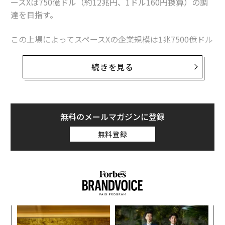
ースXは750億ドル（約12兆円、1ドル160円換算）の調
達を目指す。
この上場によってスペースXの企業規模は1兆7500億ドル
関連記事
（約280兆円）以上に引き上げられ、メタやテスラを上
回り、米国企業トップ7位に入る見込みだ。イーロン・
続きを見る
6月12日に迫るスペースXによる史上最大のIPO 投資家需要は早くも目標
マスク氏は経営支配権を堅守するため、米証券法を最大
額の2倍に到達
限に活用した前例のない手法で、この超大型上場を推し
スペースXのIPO、個人投資家も参加可能──投資方法とリスクを解説
進めている。
無料のメールマガジンに登録
イーロン・マスクが世界初の資産160兆円へ スペースX上場で兆万長者誕
6月6日には、スペースX株に対する投資家からの需要が
生
無料登録
早くも目標額の2倍、1500億ドルに達するなど、上場初
日の初値、上場後の時価総額、投資家の当選確率などに
スペースXのIPO、1株135ドルで過去最高の12兆円調達を目指す──最短で
6月12日上場
関わる情報が続々と報じられている。
マスク、スペースXは「銀河系で最も進んだ文明の一つを創造している」とI
「資金調達額」が過去最大
PO申請書で宣言
6月3日、スペースXはIPO目論見書を公開した。目論見書
IPO/新規公開株式
SpaceX/スペースX
スタートアップ
─レ
ア
タグ：
とは、投資家に株を購入してもらうための企業説明書の
込め
の
資産運用/資産形成
米国株