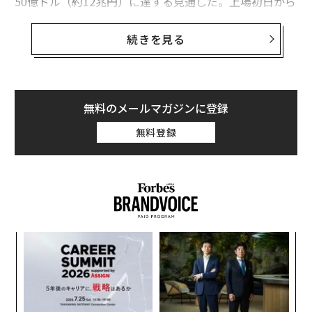
50億ドル（約12兆円）に達する見通しだ。上場初日から
アップルやエヌビディアと肩を並べる存在となる。
続きを見る
スペースXはもはや単なるロケット企業ではない。打ち
上げインフラ、スターリンク通信、そして新たに統合さ
れたxAIの人工知能事業という3つのエンジンで構成され
る帝国であり、それぞれが独自の経済性とリスク特性を
無料のメールマガジンに登録
持つ。以下では、同社の歴史、主要な数値、比較可能な
無料登録
企業価値評価、IPO後のシナリオ、そしてSPCXの取引開
始前に個人投資家が検討すべき実践的な投資手段につい
て解説する。
スペースXの歴史を理解する
スペースXは2002年、イーロン・マスクによって設立さ
模組
パ
れた。宇宙へのアクセスコストを劇的に削減し、最終的
“使
技
【N
無
には人類を複数の惑星に住む種にすることが目的だ。同
“
C】
防
社は業界初の偉業を次々と達成してきた。民間資金によ
オ
ジ
る液体燃料ロケットとして初の軌道到達（
2008年
）、民