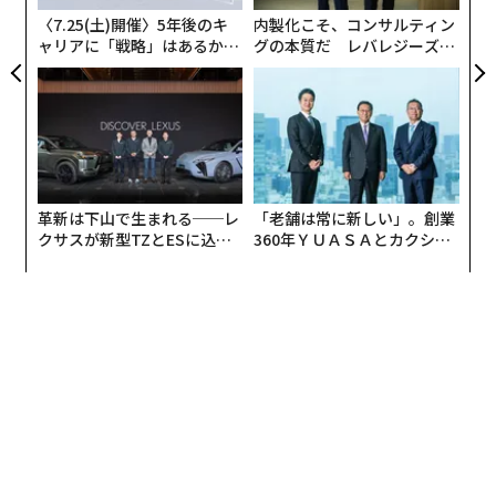
間企業として初の国際宇宙ステーション（ISS）への貨
〈7.25(土)開催〉5年後のキ
内製化こそ、コンサルティン
物輸送
（2012年
）、そして軌道クラスのブースターの着
ャリアに「戦略」はあるか。
グの本質だ レバレジーズが
トップエグゼクティブのキャ
実践する、次世代ファームの
陸と再利用（
2015年〜2017年
）である。
リアに触れる1日│CAREER S
全貌
UMMIT 2026
革新は下山で生まれる──レ
「老舗は常に新しい」。創業
クサスが新型TZとESに込め
360年ＹＵＡＳＡとカクシン
た「DISCOVER」の哲学
CEO田尻望が語る、AIを超え
る人の価値