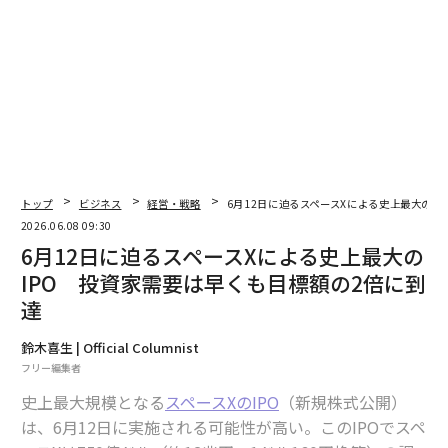
トップ
ビジネス
経営・戦略
6月12日に迫るスペースXによる史上最大のI
2026.06.08 09:30
6月12日に迫るスペースXによる史上最大の
IPO 投資家需要は早くも目標額の2倍に到
2026年9月号発売中
達
鈴木喜生 | Official Columnist
最新号の購入はこちらから
フリー編集者
史上最大規模となる
スペースXのIPO
（新規株式公開）
は、6月12日に実施される可能性が高い。このIPOでスペ
メンバーシップに登録する