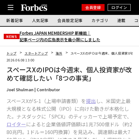
会員登録
ログイン
新着記事
人気記事
会員限定記事
カテゴリ
連載
コ
Forbes JAPAN MEMBERSHIP 新機能｜
NEWS
記事ページ内の広告表示を最小限にしました
トップ
スタートアップ
海外
スペースXのIPOは今週末、個人投資家が改め
2026.06.08 13:00
スペースXのIPOは今週末、個人投資家が改
めて確認したい「8つの事実」
Joel Shulman | Contributor
スペースXがS-1（上場申請書類）を
提出
し、米国史上最
大規模となる株式公開（IPO）に向けた動きが本格化し
た。ナスダックに「SPCX」のティッカーで上場予定で、
ロイター
によると企業価値評価額は1兆7500億ドル（約2
80兆円。1ドル＝160円換算）を見込み、調達額は最大7