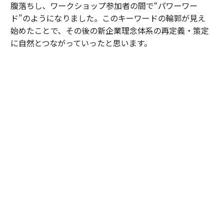
腹落ちし、ワークショップ参加者の間で“パワーワー
ド”のようになりました。このキーワードの輪郭が見え
始めたことで、その後の新企業理念体系の再定義・策定
に自然とつながっていったと思います。
日比
：皆さんの言葉やビジュアルを通じて、ソニーFGさ
んの目指す社会を考えたときに「日本は課題先進国と言
われるが、目指すべきは“感動先進国”なのではないか。
そして、資産寿命や健康寿命だけでなく、これからの時
代において、日本には“感動寿命”という新しい概念が必
要なのではないか」という仮説に至ったのです。この言
葉が引き出されたのは、皆さんの熱量が共鳴しあっての
ことでした。
「感動寿命」を起点とした、型にはまらない新
企業理念体系を策定していった
──ワークショップで得た成果は、新企業理念体系にど
うつながっていったのでしょうか。