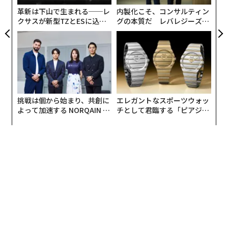
リア
革新は下山で生まれる──レ
内製化こそ、コンサルティン
UM
クサスが新型TZとESに込め
グの本質だ レバレジーズが
た「DISCOVER」の哲学
実践する、次世代ファームの
全貌
挑戦は個から始まり、共創に
エレガントなスポーツウォッ
よって加速する NORQAIN JA
チとして君臨する「ピアジ
PAN 特別座談会
ェ」ポロの魅力
翻訳＝江津拓哉