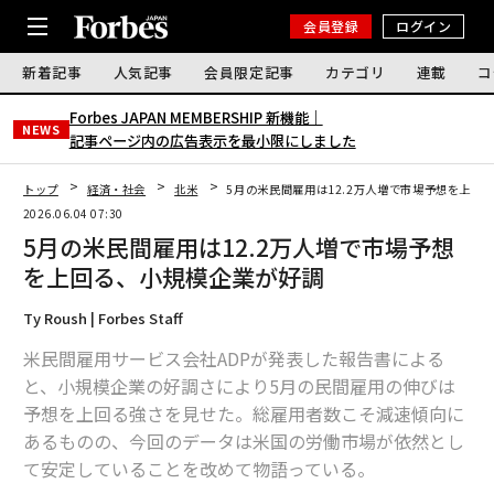
会員登録
ログイン
新着記事
人気記事
会員限定記事
カテゴリ
連載
コ
Forbes JAPAN MEMBERSHIP 新機能｜
NEWS
記事ページ内の広告表示を最小限にしました
トップ
経済・社会
北米
5月の米民間雇用は12.2万人増で市場予想を上回
2026.06.04 07:30
5月の米民間雇用は12.2万人増で市場予想
を上回る、小規模企業が好調
Ty Roush | Forbes Staff
米民間雇用サービス会社ADPが発表した報告書による
と、小規模企業の好調さにより5月の民間雇用の伸びは
予想を上回る強さを見せた。総雇用者数こそ減速傾向に
あるものの、今回のデータは米国の労働市場が依然とし
て安定していることを改めて物語っている。