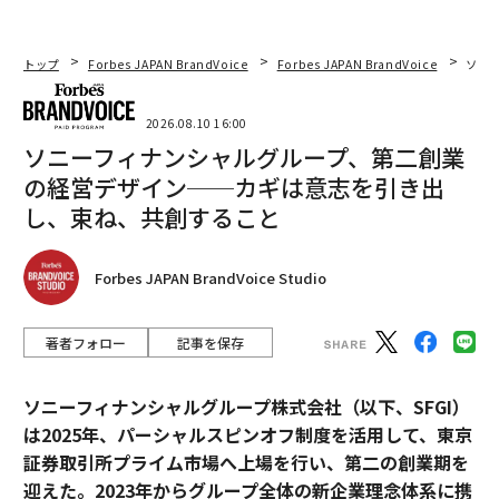
トップ
Forbes JAPAN BrandVoice
Forbes JAPAN BrandVoice
ソニ
2026.08.10 16:00
ソニーフィナンシャルグループ、第二創業
の経営デザイン──カギは意志を引き出
し、束ね、共創すること
Forbes JAPAN BrandVoice Studio
著者フォロー
記事を保存
ソニーフィナンシャルグループ株式会社（以下、SFGI）
は2025年、パーシャルスピンオフ制度を活用して、東京
証券取引所プライム市場へ上場を行い、第二の創業期を
迎えた。2023年からグループ全体の新企業理念体系に携