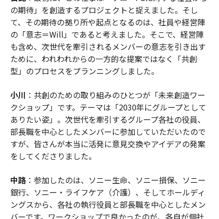
の期待」を創造するプロジェクトと捉えました。そし
て、その期待の拠り所や起点となるのは、社員や経営陣
の「意志＝Will」であると考えました。そこで、経営陣
も含め、次世代を牽引されるメンバーの意志を引き出す
ために、われわれからの一方的な提案ではなく「共創
型」のプロセスをプランニングしました。
小川
：共創のための取り組みのひとつが「未来創造ワー
クショップ」です。テーマは「2030年にグループとして
ありたい姿」。次世代を牽引するグループ各社の役員、
部長職を中心としたメンバーに参加していただいたので
すが、皆さんが本当に活発に意見交換やアイデアの発案
をしてくださりました。
中路
：参加したのは、ソニー生命、ソニー損保、ソニー
銀行、ソニー・ライフケア（介護）、そしてホールディ
ングスから、各社の執行役員と部長職を中心としたメン
バーです。ワークショップで良かったのが、各自が個社