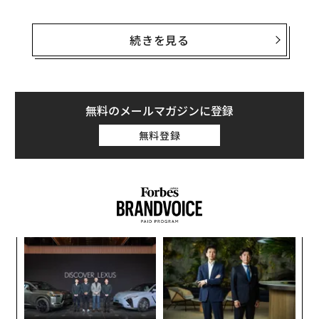
ADPの発表によると、5月の民間雇用者数は前月比12万2
000人増となった。4月の10万5000人増を上回ったほ
続きを見る
か、ファクトセットがまとめた市場予想の12万人増も上
回る結果となった。
企業規模別に見ると、従業員50人未満の小規模企業が6
無料のメールマガジンに登録
万7000人の新規雇用を創出し、500人以上の大企業が4
無料登録
万人、中堅企業が1万7000人の雇用をそれぞれ上乗せし
た。
果を
「
EN
3
明
C
〈7
る
ャ
ト