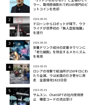
ラー、取得原価割れで約165億円のビ
ットコインを売却
2026.08.05
ドローンからロボットが降下、ウク
ライナが世界初の「無人空挺強襲」
を遂行
2026.08.06
栄養ドリンク成分の定番タウリンに
「老化細胞」を除去するメカニズム
を発見
2026.08.05
ロシアの攻撃で給油所が150キロにわ
たり全滅、ウは米国の引き寄せに奔
走 全面侵攻1623日目
2023.05.03
サムスン、ChatGPTの社内使用禁
止 機密コードの流出受け