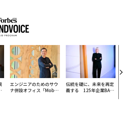
〈7
のキ
ある
ティ
る1日
T 20
規
エンジニアのためのサウ
伝統を礎に、未来を再定
実
ナ併設オフィス「Mobiu
義する 125年企業BAT
動
s Park」がオープン──
が挑むスモークレスな未
モ
タマディックが健康経営
来
を徹底する理由