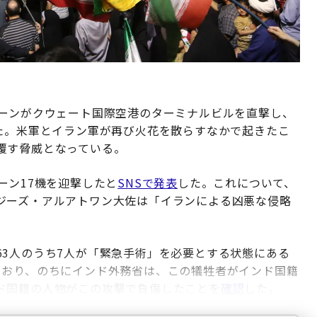
ローンがクウェート国際空港のターミナルビルを直撃し、
した。米軍とイラン軍が再び火花を散らすなかで起きたこ
覆す脅威となっている。
ーン17機を迎撃したと
SNSで発表
した。これについて、
ジーズ・アルアトワン大佐は「イランによる凶悪な侵略
63人のうち7人が「緊急手術」を必要とする状態にある
ており、のちにインド外務省は、この犠牲者がインド国籍
ド国籍の人物がこの攻撃で負傷したことを
確認
した。