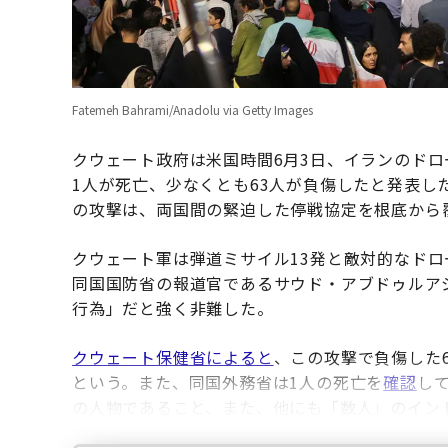
Fatemeh Bahrami/Anadolu via Getty Images
クウェート政府は米国時間6月3日、イランのド
1人が死亡、少なくとも63人が負傷したと発表
の攻撃は、両国間の緊迫した停戦協定を根底から
クウェート軍は弾道ミサイル13発と敵対的なドロ
同国国防省の報道官であるサウド・アブドゥルア
行為」だと強く非難した。
クウェート保健省によると
、この攻撃で負傷した
という。また、同国外務省は1人の死亡を
確認
し
の人物であること、また、他にも「数人」のイン