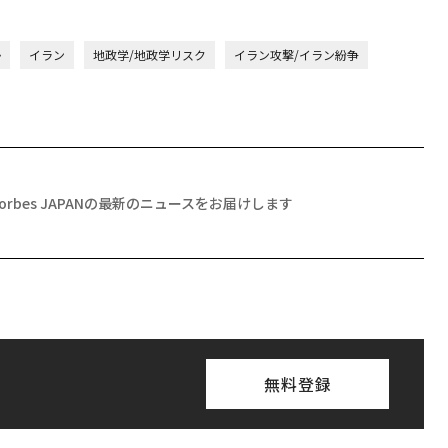
勢
イラン
地政学/地政学リスク
イラン攻撃/イラン紛争
Forbes JAPANの最新のニュースをお届けします
無料登録