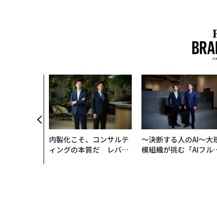
内製化こそ、コンサルテ
〜決断する人のAI〜大
ィングの本質だ レバレ
模組織が挑む「AIフル
ジーズが実践する、次世
装」“使う”企業から“
代ファームの全貌
く”企業へ【NTTドコ
ビジネス×PwC】