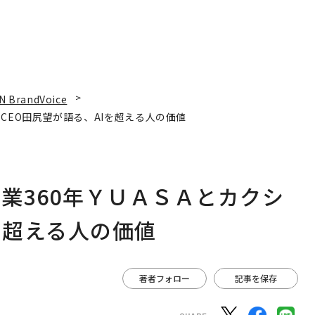
N BrandVoice
CEO田尻望が語る、AIを超える人の価値
業360年ＹＵＡＳＡとカクシ
を超える人の価値
著者フォロー
記事を保存