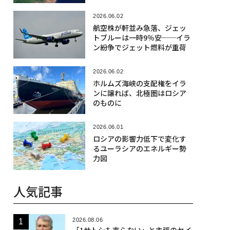
2026.06.02
航空株が軒並み急落、ジェッ
トブルーは一時9％安──イラ
ン紛争でジェット燃料が重荷
2026.06.02
ホルムズ海峡の支配権をイラ
ンに譲れば、北極圏はロシア
のものに
2026.06.01
ロシアの影響力低下で変化す
るユーラシアのエネルギー勢
力図
人気記事
2026.08.06
「1サトシも売らない」と主張のセイ