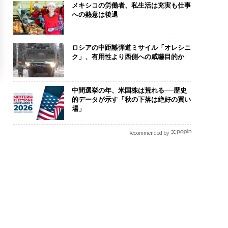
メキシコの労働者、私生活は充実も仕事
への熱意は後退
ロシアの中距離弾道ミサイル「オレシニ
ク」、有用性より西側への威嚇目的か
中間選挙の年、米国株は荒れる──歴史
的データが示す「秋の下落は絶好の買い
場」
Recommended by