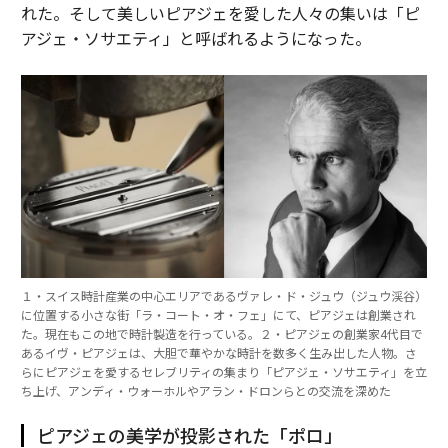
れた。そして美しいピアジェを愛した人々の集いは「ピ
アジェ・ソサエティ」と呼ばれるようになった。
関連記事
伊勢の「おにぎりせんべい」で地方DX革命を見た
デビッド・ベッカムのビジネス帝国──名声を1500億円超の資産に変えた
戦略
AI人員削減という名の「戦略なき決断」
Netflixの広告付きプラン、視聴者2億5000万人で「世界有数の国」並みに
会議がまとまらない職場の共通点 半数以上が挙げた会議への不満とは
１・スイス時計産業の中心エリアであるヴァレ・ド・ジュウ（ジュウ渓谷）
に位置する小さな街「ラ・コート・オ・フェ」にて、ピアジェは創業され
タグ：
サステナビリティ/持続可能性
ビジネス開発
た。現在もこの地で時計製造を行っている。２・ピアジェの創業家4代目で
あるイヴ・ピアジェは、大胆で華やかな時計を数多く生み出した人物。さ
らにピアジェを愛するセレブリティの集まり「ピアジェ・ソサエティ」を立
ち上げ、アンディ・ウォーホルやアラン・ドロンらとの交流を深めた
advertisement
ピアジェの美学が投影された「ポロ」