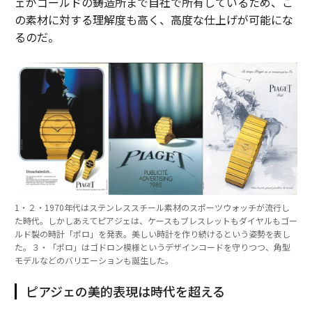
ェがゴールドの鋳造所まで自社で所有しているため、こ
の素材に対する理解度も高く、高度な仕上げが可能にな
るのだ。
1・２・1970年代はステンレススチール素材のスポーツウォッチが流行し
た時代。しかしあえてピアジェは、ケースもブレスレットもダイヤルもゴー
ルド製の時計「ポロ」を発表。美しい時計を作り続けるという姿勢を表し
た。３・「ポロ」はゴドロン模様というデザインコードを守りつつ、角型
モデルなどのバリエーションも誕生した。
ピアジェの美的表現は時代を超える