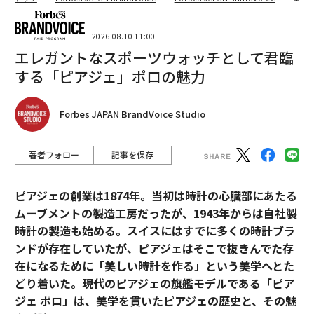
懸命に働くことをやめなかった。優れたシステムが処理
すべき結果を、ハッスルで支える必要がなくなったの
2026.08.10 11:00
だ。
エレガントなスポーツウォッチとして君臨
する「ピアジェ」ポロの魅力
長期的成長のために構築する
ハッスルは問題ではない。それはしばしば、ビジネスが
Forbes JAPAN BrandVoice Studio
軌道に乗る理由である。しかし、それをより持続可能な
ものに進化させなければならない時点がある。初期段階
著者フォロー
記事を保存
で牽引力を生み出すものは、その下に構造、明確性、意
図的な設計がなければ、長期的な成長を維持できない。
ピアジェの創業は1874年。当初は時計の心臓部にあたる
この移行を早期に認識するリーダーこそが、効果的に拡
ムーブメントの製造工房だったが、1943年からは自社製
大する人々である。彼らは、努力だけでは戦略ではない
時計の製造も始める。スイスにはすでに多くの時計ブラ
ことを理解している。彼らは、チームを単により活発に
ンドが存在していたが、ピアジェはそこで抜きんでた存
するのではなく、より一貫性のあるものにするシステム
在になるために「美しい時計を作る」という美学へとた
の構築に投資する。
どり着いた。現代のピアジェの旗艦モデルである「ピア
ジェ ポロ」は、美学を貫いたピアジェの歴史と、その魅