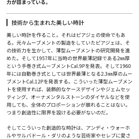
なぜなら、ビジネス開発において、目標は永遠にハッス
力が詰まっている。
ルすることではないからだ。それは常に、自分がその場
にいなくても機能し続けるものを構築することである。
技術から生まれた美しい時計
そのとき、成長は持続可能になる。
美しい時計を作ること。それはピアジェの使命でもあ
る。元々ムーブメントの製造をしていたピアジェは、そ
（
forbes.com 原文
）
の技術力を生かして、薄型ムーブメントの研究開発を進
めた。そして1957年に当時の世界最薄記録である2㎜厚
という手巻き式ムーブメントCal.9Pを発表。そして1960
年には自動巻き式としては世界最薄となる2.3㎜厚のムー
2026年9月号発売中
ブメントCal.12Pを発表する。こういった薄型ムーブメン
トを使用すれば、装飾的なケースデザインやジェムセッ
ティング、オーナメンタルストーンのダイヤルなどを使
最新号の購入はこちらから
用しても、全体のプロポーションが崩れることはない。
つまり創造性に限界を設ける必要がないのだ。
メンバーシップに登録する
そしてこういった創造的な時計は、アンディ・ウォーホ
ルやサルバドール・ダリのような芸術家やセレブに愛さ