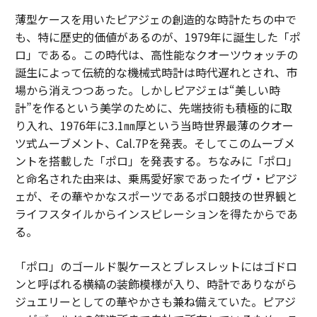
薄型ケースを用いたピアジェの創造的な時計たちの中で
も、特に歴史的価値があるのが、1979年に誕生した「ポ
ロ」である。この時代は、高性能なクオーツウォッチの
誕生によって伝統的な機械式時計は時代遅れとされ、市
場から消えつつあった。しかしピアジェは“美しい時
計”を作るという美学のために、先端技術も積極的に取
り入れ、1976年に3.1㎜厚という当時世界最薄のクオー
ツ式ムーブメント、Cal.7Pを発表。そしてこのムーブメ
ントを搭載した「ポロ」を発表する。ちなみに「ポロ」
と命名された由来は、乗馬愛好家であったイヴ・ピアジ
ェが、その華やかなスポーツであるポロ競技の世界観と
ライフスタイルからインスピレーションを得たからであ
る。
「ポロ」のゴールド製ケースとブレスレットにはゴドロ
ンと呼ばれる横縞の装飾模様が入り、時計でありながら
ジュエリーとしての華やかさも兼ね備えていた。ピアジ