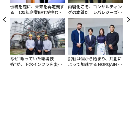
ているように聞こえたが、ある質問が場を静まらせた。
伝統を礎に、未来を再定義す
内製化こそ、コンサルティン
「なぜこの取引は実際に成立したのか」。答えは曖昧だ
る 125年企業BATが挑むス
グの本質だ レバレジーズが
った。成長は起きていたが、それは脆弱だった。エンジ
モークレスな未来
実践する、次世代ファームの
ンはプロセスではなく、人によって動いていた。
全貌
これが、ハッスルが優位性から制約へと変わる瞬間であ
る。
チームを整合させる
なぜ“眠っていた環境技
挑戦は個から始まり、共創に
術”が、下水インフラを変え
よって加速する NORQAIN JA
ハッスルは動きを生み出すが、整合性は生み出さない。
たのか──産総研×月島JFE
PAN 特別座談会
アクアソリューションの10年
高努力環境では、活動が問題になることはめったにな
い。電話は行われ、フォローアップは送られ、ミーティ
ングは予約されている。しかし、取引が実際にパイプラ
インをどのように進むかを見ると、一貫性がない。各人
が異なる方法で動き、会話は多様で、結果は構造化され
たものではなく状況的に感じられる。
私は、すべての取引がそれぞれ独自の状況のように感じ