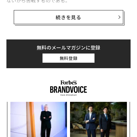
ないから苦戦するのである。
ビジネス開発は、ほぼ常にハッスル（奮闘）から始ま
続きを見る
る。初期段階では、成長は近接性に依存する。創業者は
顧客に近く、営業の会話は直接的で、意思決定は迅速に
行われる。戦略と実行の間にほとんど隔たりがなく、チ
ームは緊急性と自信を持って動くことができる。この段
無料のメールマガジンに登録
階では、ハッスルは機能する。勢いを生み出し、より多
無料登録
くの努力が結果を生み続けるという信念を強化する。
問題はハッスルそのものではない。問題は、ビジネスが
成長しても同じように機能し続けるという思い込みであ
る。
ンツ
“
私は、売上高が好調でパイプラインが満杯に見えるにも
への
オ
かかわらず、何かがおかしいと感じられる経営会議に出
た、
ジ
席したことがある。意味のある取引にはすべて、誰かが
目
の
介入する必要があった。予測に関する会話は自信に満ち
ン