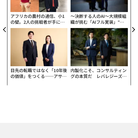
グ
アフリカの農村の通信、小1
〜決断する人のAI〜大規模組
の壁。2人の挑戦者が手にし
織が挑む「AIフル実装」“使
た「次なる武器」
う”企業から“動く”企業へ【N
TTドコモビジネス×PwC】
目先の転職ではなく「10年後
内製化こそ、コンサルティン
の価値」をつくる──アサイ
グの本質だ レバレジーズが
ンの長期伴走型支援とは
実践する、次世代ファームの
全貌