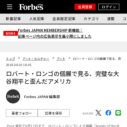
会員登録
ログイン
新着記事
人気記事
会員限定記事
カテゴリ
連載
コ
Forbes JAPAN MEMBERSHIP 新機能｜
NEWS
記事ページ内の広告表示を最小限にしました
トップ
アート・カルチャー
アート
ロバート・ロンゴの個展で見る、完璧な
2026.06.02 18:45
ロバート・ロンゴの個展で見る、完璧な大
谷翔平と歪んだアメリカ
Forbes JAPAN 編集部
著者フォロー
記事を保存
Pace 東京で6月17日まで、ロバート・ロンゴによる個展「Angels of the M