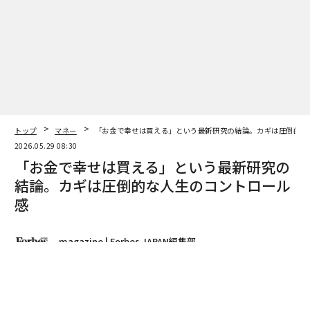
トップ
マネー
「お金で幸せは買える」という最新研究の結論。カギは圧倒的な
2026.05.29 08:30
「お金で幸せは買える」という最新研究の
結論。カギは圧倒的な人生のコントロール
感
magazine | Forbes JAPAN編集部
著者フォロー
記事を保存
マシュー・キリングスワース｜心理学者、ペンシルベニア大学ウォートン
校上級研究員
Forbes JAPAN 2026年7月号
は「世界のビリオネアラン
キング」特集。史上初の「1兆ドル長者」に迫るイーロ
ン・マスクをはじめとした億万長者たちの2026年版最新
リストを公開する。表紙を飾るU-NEXT HOLDINGS代表
取締役社長CEO・宇野康秀を成功に導いた「アイデアノ
ート」や、孫正義、柳井正ら日本のビリオネアが実践す