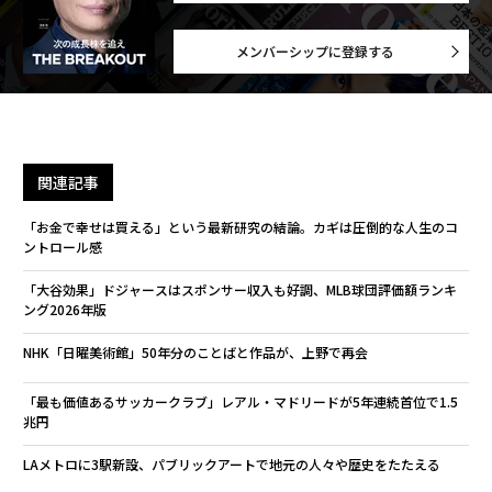
メンバーシップに登録する
関連記事
「お金で幸せは買える」という最新研究の結論。カギは圧倒的な人生のコ
ントロール感
「大谷効果」ドジャースはスポンサー収入も好調、MLB球団評価額ランキ
ング2026年版
NHK「日曜美術館」50年分のことばと作品が、上野で再会
「最も価値あるサッカークラブ」レアル・マドリードが5年連続首位で1.5
兆円
LAメトロに3駅新設、パブリックアートで地元の人々や歴史をたたえる