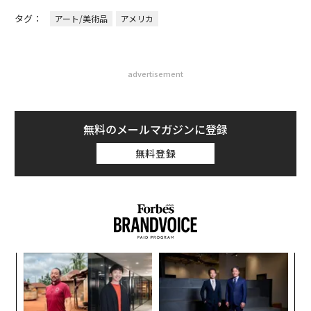
タグ：
アート/美術品
アメリカ
advertisement
無料のメールマガジンに登録
無料登録
〜
金
個
“
ェ
シ