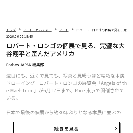
トップ
アート・カルチャー
アート
ロバート・ロンゴの個展で見る、完璧な
2026.06.02 18:45
ロバート・ロンゴの個展で見る、完璧な大
谷翔平と歪んだアメリカ
Forbes JAPAN 編集部
遠目にも、近くで見ても、写真と見紛うほど精巧な木炭
ドローイング。ロバート・ロンゴの展覧会「Angels of th
e Maelstrom」が6月17日まで、Pace 東京で開催されて
いる。
日本で最後の個展から約30年ぶりとなる本展に並ぶの
は、細部まで描き込まれた木炭ドローイングや彫刻の
数々。花や山など自然を題材にしたもののほか、昨今の
続きを見る