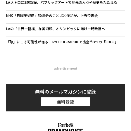
LAメトロに3駅新設、パブリックアートで地元の人々や歴史をたたえる
NHK「日曜美術館」50年分のことばと作品が、上野で再会
LAの「世界一裕福」な美術館、オリンピックに向け一時改装へ
「際」にこそ可能性が宿る KYOTOGRAPHIEで出会う3つの「EDGE」
advertisement
無料のメールマガジンに登録
無料登録