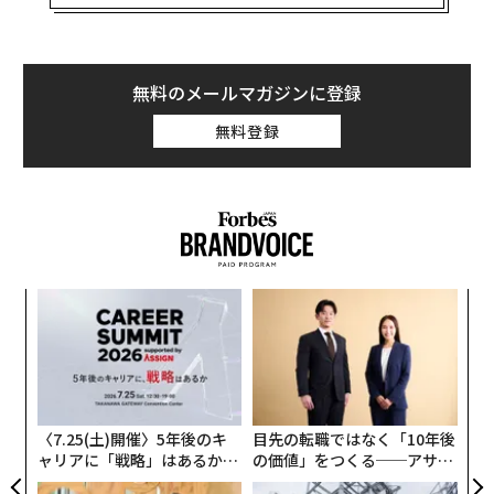
社会情勢を反映するもの、なかでも“傷ついた星条旗”な
ど、アメリカをテーマにしたものも多い。
ロンゴは写真を模写して作品を描くが、参照する写真
無料のメールマガジンに登録
は、ときに実在のものでなく、複数の素材から彼が思う
無料登録
理想のイメージをつくり、それをドローイングしてい
く。そんな「完璧さ」にこだわるロンゴが、「彼は美し
くパーフェクトだ」というのが、ドジャースの大谷翔平
だ。バットを握る姿が、本展のアイコニックな作品とし
て展示されている。
ンツ
「
若いころから社会的・政治的課題に影響を受け、作品に
への
左右
も描いてきた彼は今どのように社会を見つめながら創作
た、
T
を続けているのか。来日も実に30年ぶりとなったアーテ
挑
日
よっ
ィストに聞いた。
PA
〈7.25(土)開催〉5年後のキ
目先の転職ではなく「10年後
──まず、大谷翔平の作品について。なぜ彼を描こうと
ャリアに「戦略」はあるか。
の価値」をつくる──アサイ
思われたのですか？
トップエグゼクティブのキャ
ンの長期伴走型支援とは