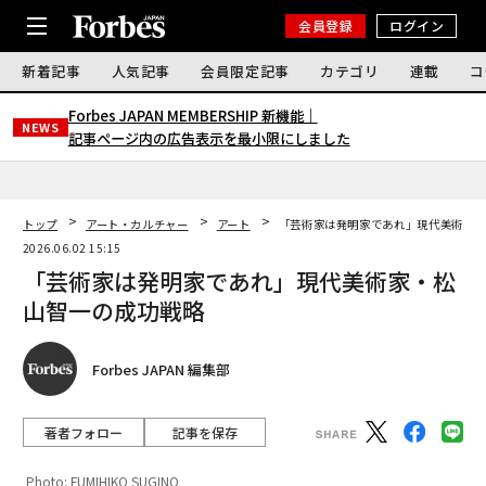
会員登録
ログイン
新着記事
人気記事
会員限定記事
カテゴリ
連載
コ
Forbes JAPAN MEMBERSHIP 新機能｜
NEWS
記事ページ内の広告表示を最小限にしました
トップ
アート・カルチャー
アート
「芸術家は発明家であれ」現代美術家
2026.06.02 15:15
「芸術家は発明家であれ」現代美術家・松
山智一の成功戦略
Forbes JAPAN 編集部
著者フォロー
記事を保存
Photo: FUMIHIKO SUGINO