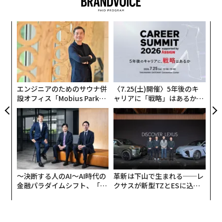
ンツ
“
への
シ
た、
グ
〜
織
う
T
エンジニアのためのサウナ併
〈7.25(土)開催〉5年後のキ
設オフィス「Mobius Park」
ャリアに「戦略」はあるか。
がオープン──タマディック
トップエグゼクティブのキャ
が健康経営を徹底する理由
リアに触れる1日│CAREER S
UMMIT 2026
〜決断する人のAI〜AI時代の
革新は下山で生まれる──レ
金融パラダイムシフト、「超
クサスが新型TZとESに込め
個別化」の核心 【MUFG×ウ
た「DISCOVER」の哲学
ェルスナビ×PwC】