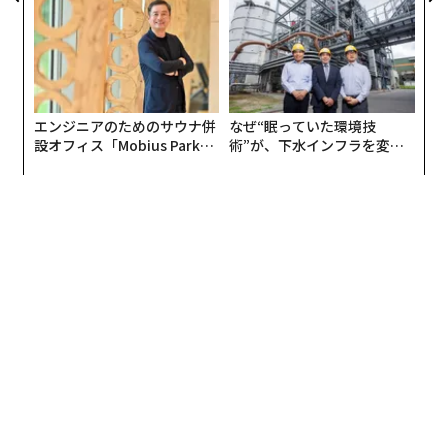
リアに触れる1日│CAREER S
野球はアメリカ人にとって最大の娯楽であり、最も重要
UMMIT 2026
なスポーツです。そのトップに立っているのが「日本人
選手」であるという事実が非常に興味深い。アメリカの
文化と日本人のベースボールプレイヤーの関係性を表す
象徴として、彼を選びました。また、純粋に彼の姿は美
エンジニアのためのサウナ併
なぜ“眠っていた環境技
設オフィス「Mobius Park」
術”が、下水インフラを変え
しく、パーフェクトな野球選手であるという点も、対象
がオープン──タマディック
たのか──産総研×月島JFE
として選んだ理由です。
が健康経営を徹底する理由
アクアソリューションの10年
来日は30年ぶりになりますが、日本の文化は本当に素晴
らしいと感じています。特に細部へのこだわりや、歴史
への敬意ですね。昨日も茶道のお茶会に参加したのです
が、すべての動作が丁寧に行われ、瞑想に近い雰囲気が
ありました。こうした「細部への気配り」は、アメリカ
には存在しないものです。
──その横に展示された3作（ケネディ夫妻、ビッグ・