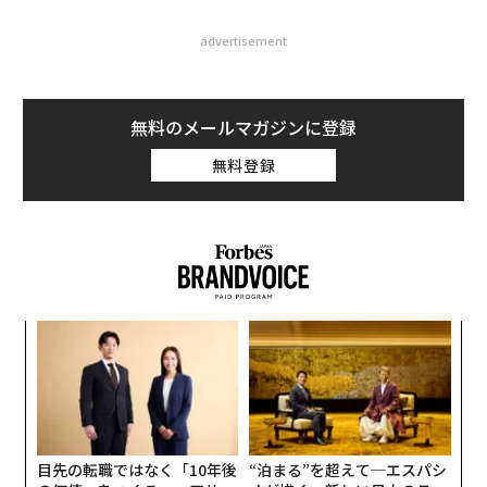
advertisement
無料のメールマガジンに登録
無料登録
パ
技
無
「
防
左右
T
日
目先の転職ではなく「10年後
“泊まる”を超えて─エスパシ