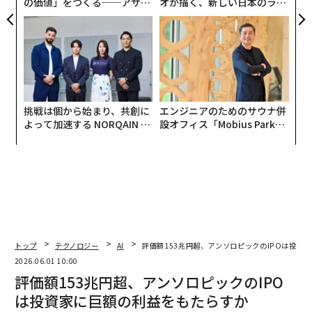
の価値」をつくる──アサイ
オが描く、新しい日本のラグ
ンの長期伴走型支援とは
ジュアリー（中編）
挑戦は個から始まり、共創に
エンジニアのためのサウナ併
よって加速する NORQAIN JA
設オフィス「Mobius Park」
PAN 特別座談会
がオープン──タマディック
が健康経営を徹底する理由
トップ
テクノロジー
AI
評価額153兆円超、アンソロピックのIPOは投資
2026.06.01 10:00
評価額153兆円超、アンソロピックのIPO
は投資家に巨額の利益をもたらすか