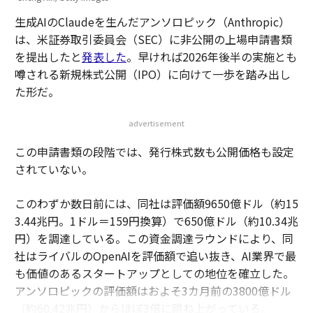
生成AIのClaudeを生んだアンソロピック（Anthropic）
は、米証券取引委員会（SEC）に非公開の上場申請書類
を提出したと
発表した
。早ければ2026年後半の実施とも
噂される新規株式公開（IPO）に向けて一歩を踏み出し
た形だ。
advertisement
この申請書類の段階では、発行株式数も公開価格も設定
されていない。
このわずか数日前には、同社は評価額9650億ドル（約15
3.44兆円。1ドル＝159円換算）で650億ドル（約10.34兆
円）を調達している。この資金調達ラウンドにより、同
社はライバルのOpenAIを評価額で追い抜き、AI業界で最
も価値のあるスタートアップとしての地位を確立した。
アンソロピックの評価額はおよそ3カ月前の3800億ドル
（約60.42兆円）からほぼ3倍に跳ね上がっている。