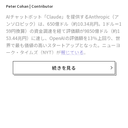
Peter Cohan | Contributor
AIチャットボット「Claude」を提供するAnthropic（ア
ンソロピック）は、650億ドル（約10.34兆円。1ドル＝1
59円換算）の資金調達を経て評価額が9850億ドル（約1
53.44兆円）に達し、OpenAIの評価額を13％上回り、世
界で最も価値の高いスタートアップとなった。ニューヨ
ーク・タイムズ（NYT）が
報じている
。
調達資金はAnthropicが先頭を走り続けるために投じら
続きを見る
れる。「この資金調達は、我々が直面している歴史的な
需要に応え、研究の最前線にとどまり、Claudeをより多
くのビジネスの現場に届ける助けになる」。Anthropic
の最高財務責任者（CFO）クリシュナ・ラオは、そうNY
無料のメールマガジンに登録
Tに語った。
無料登録
Anthropicの急速な価値上昇は、早ければ10月のIPOに向
けて好材料となる戦略的決定と競争優位性によるもの