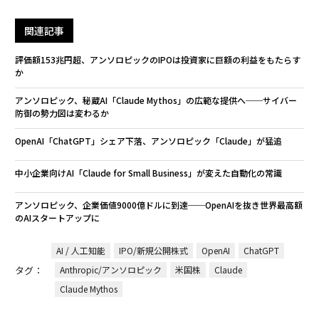
関連記事
評価額153兆円超、アンソロピックのIPOは投資家に巨額の利益をもたらす
か
アンソロピック、秘蔵AI「Claude Mythos」の広範な提供へ──サイバー
防御の勢力図は変わるか
OpenAI「ChatGPT」シェア下落、アンソロピック「Claude」が猛追
中小企業向けAI「Claude for Small Business」が変えた自動化の常識
アンソロピック、企業価値9000億ドルに到達──OpenAIを抜き世界最高額
のAIスタートアップに
AI / 人工知能
IPO/新規公開株式
OpenAI
ChatGPT
タグ：
Anthropic/アンソロピック
米国株
Claude
Claude Mythos