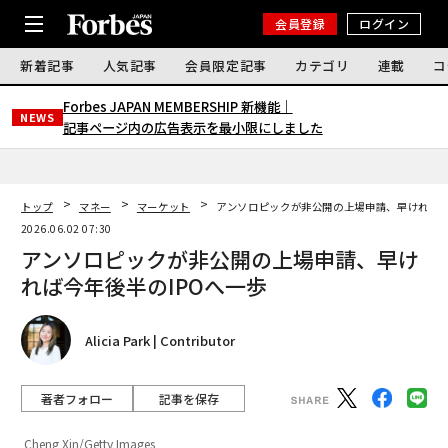
会員登録
ログイン
新着記事
人気記事
会員限定記事
カテゴリ
連載
コ
Forbes JAPAN MEMBERSHIP 新機能｜
NEWS
記事ページ内の広告表示を最小限にしました
トップ
マネー
マーケット
アンソロピックが非公開の上場申請、早ければ今
2026.06.02 07:30
アンソロピックが非公開の上場申請、早け
れば今年後半のIPOへ一歩
Alicia Park | Contributor
著者フォロー
記事を保存
Cheng Xin/Getty Images