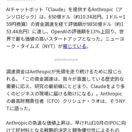
AIチャットボット「Claude」を提供するAnthropic（ア
ンソロピック）は、650億ドル（約10.34兆円。1ドル＝1
59円換算）の資金調達を経て評価額が9850億ドル（約1
53.44兆円）に達し、OpenAIの評価額を13％上回り、世
界で最も価値の高いスタートアップとなった。ニューヨ
ーク・タイムズ（NYT）が
報じている
。
advertisement
調達資金はAnthropicが先頭を走り続けるために投じら
れる。「この資金調達は、我々が直面している歴史的な
需要に応え、研究の最前線にとどまり、Claudeをより多
くのビジネスの現場に届ける助けになる」。Anthropic
の最高財務責任者（CFO）クリシュナ・ラオは、そうNY
Tに語った。
Anthropicの急速な価値上昇は、早ければ10月のIPOに向
けて好材料となる戦略的決定と競争優位性によるもの