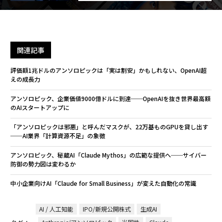
関連記事
評価額1兆ドルのアンソロピックは「実は割安」かもしれない、OpenAI超
えの成長力
アンソロピック、企業価値9000億ドルに到達──OpenAIを抜き世界最高額
のAIスタートアップに
「アンソロピックは邪悪」と呼んだマスクが、22万基ものGPUを貸し出す
──AI業界「計算資源不足」の象徴
アンソロピック、秘蔵AI「Claude Mythos」の広範な提供へ──サイバー
防御の勢力図は変わるか
中小企業向けAI「Claude for Small Business」が変えた自動化の常識
AI / 人工知能
IPO/新規公開株式
生成AI