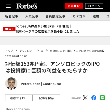
会員登録
ログイン
新着記事
人気記事
会員限定記事
カテゴリ
連載
コ
Forbes JAPAN MEMBERSHIP 新機能｜
NEWS
記事ページ内の広告表示を最小限にしました
トップ
テクノロジー
AI
評価額153兆円超、アンソロピックのIPOは投資
2026.06.01 10:00
評価額153兆円超、アンソロピックのIPO
は投資家に巨額の利益をもたらすか
Peter Cohan | Contributor
著者フォロー
記事を保存
stock.adobe.com