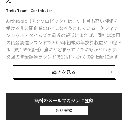
Trefis Team | Contributor
Anthropic（アンソロピック）は、史上最も高い評価を
受ける非公開企業の1社になろうとしている。英フィナ
ンシャル・タイムズの最近の報道によれば、同社は次回
の資金調達ラウンドで2025年初頭の年換算収益が10億ド
ル（約1590億円）強にとどまっていたにもかかわらず、
次回の資金調達ラウンドで1兆ドル近くの評価額に達す
る可能性があるという。従来型のソフトウェア企業であ
れば、こうした評価は非現実的に映る。
続きを見る
結局のところ、ソフトウェアの売上は一般に従業員数と
企業のIT予算によって上限が決まる。
無料のメールマガジンに登録
それでもアンソロピックの投資家たちは、同社が従来型
無料登録
のソフトウェア企業ではないことに賭けている。そして
その見立ては、おそらく正しい。