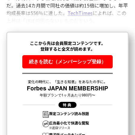
だ。過去14カ月間で同社の価値は約15倍に増加し、年平
均成長率は556％に達した。
TechTimes
によれば、この
上昇は「ほぼ前例のない」ものだという。