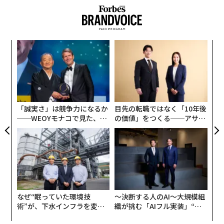
キ
挑
か。
よっ
キャ
PA
“
R S
オ
ジ
「誠実さ」は競争力になるか
目先の転職ではなく「10年後
──WEOYモナコで見た、く
の価値」をつくる──アサイ
ら寿司の経営哲学
ンの長期伴走型支援とは
なぜ“眠っていた環境技
〜決断する人のAI〜大規模組
術”が、下水インフラを変え
織が挑む「AIフル実装」“使
たのか──産総研×月島JFE
う”企業から“動く”企業へ【N