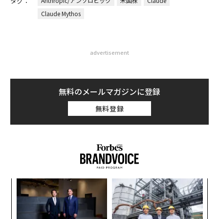
タグ：
Anthropic/アンソロピック
米国株
Claude
Claude Mythos
advertisement
無料のメールマガジンに登録
無料登録
ンツ
「
への
左右
た、
T
A
日