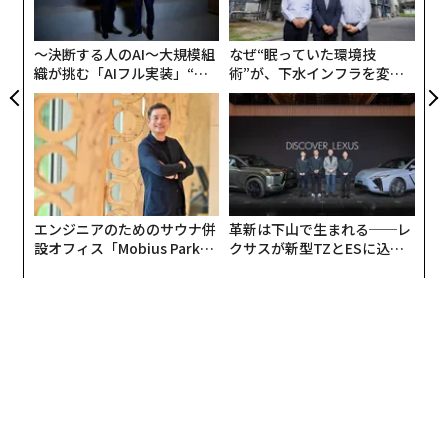
顧客
pa
な
〜決断する人のAI〜大規模組
なぜ“眠っていた環境技
織が挑む「AIフル実装」“使
術”が、下水インフラを変え
う”企業から“動く”企業へ【N
たのか──産総研×月島JFE
TTドコモビジネス×PwC】
アクアソリューションの10年
エンジニアのためのサウナ併
革新は下山で生まれる──レ
設オフィス「Mobius Park」
クサスが新型TZとESに込め
がオープン──タマディック
た「DISCOVER」の哲学
が健康経営を徹底する理由