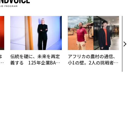
目先
年後
─ア
支援
は
伝統を礎に、未来を再定
アフリカの農村の通信、
b
義する 125年企業BAT
小1の壁。2人の挑戦者が
r
が挑むスモークレスな未
手にした「次なる武器」
つ
来