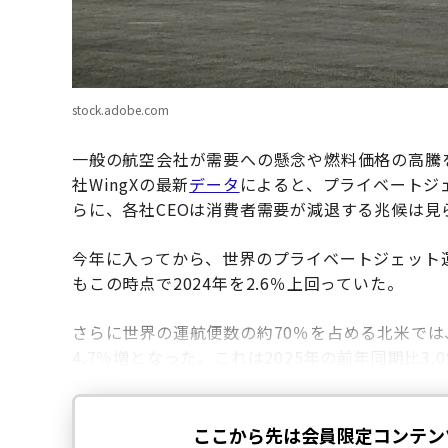
stock.adobe.com
一般の航空会社が需要への懸念や燃料価格の高騰
社WingXの最新
データ
によると、プライベートジ
らに、各社CEOは消費者需要が減退する兆候は見
今年に入ってから、世界のプライベートジェット運航
もこの時点で2024年を2.6％上回っていた。
さらに世界の運航便数の約70％を占める北米では、
4.7％増となった。これは2025年の前年同期比3