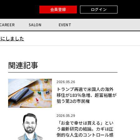
会員登録
ログイン
CAREER
SALON
EVENT
限にしました
関連記事
2026.05.26
トランプ再選で米国人の海外
移住が183％急増、超富裕層が
狙う第2の市民権
2026.05.29
「お金で幸せは買える」とい
う最新研究の結論。カギは圧
倒的な人生のコントロール感