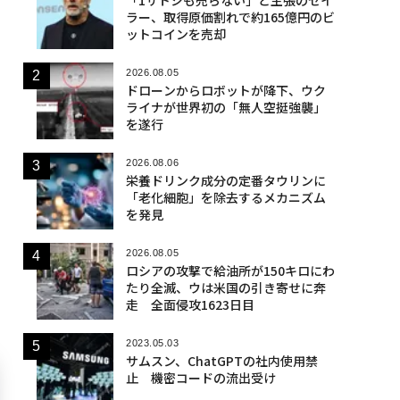
ラー、取得原価割れで約165億円のビ
ットコインを売却
2026.08.05
ドローンからロボットが降下、ウク
ライナが世界初の「無人空挺強襲」
を遂行
2026.08.06
栄養ドリンク成分の定番タウリンに
「老化細胞」を除去するメカニズム
を発見
2026.08.05
ロシアの攻撃で給油所が150キロにわ
たり全滅、ウは米国の引き寄せに奔
走 全面侵攻1623日目
2023.05.03
サムスン、ChatGPTの社内使用禁
止 機密コードの流出受け