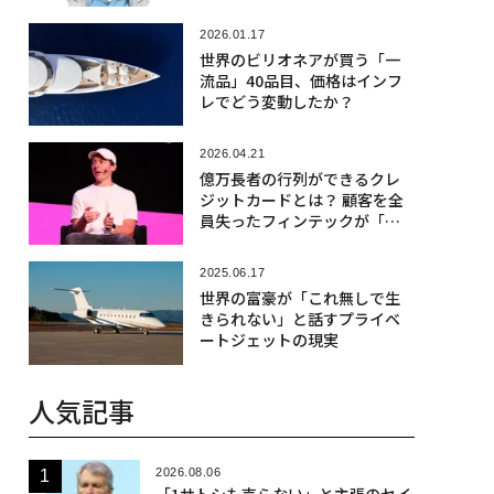
2026.01.17
世界のビリオネアが買う「一
流品」40品目、価格はインフ
レでどう変動したか？
2026.04.21
億万長者の行列ができるクレ
ジットカードとは？ 顧客を全
員失ったフィンテックが「超
富裕層専用」で復活
2025.06.17
世界の富豪が「これ無しで生
きられない」と話すプライベ
ートジェットの現実
人気記事
2026.08.06
「1サトシも売らない」と主張のセイ