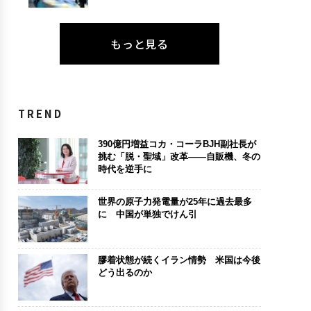
もっと見る
TREND
390億円増益コカ・コーラBJH副社長が
挑む「脱・聖域」改革――自販機、冬の
時代を逆手に
世界の原子力発電量が25年に過去最多
に 中国が単独でけん引
膠着状態が続くイラン情勢 米国は今後
どう出るのか