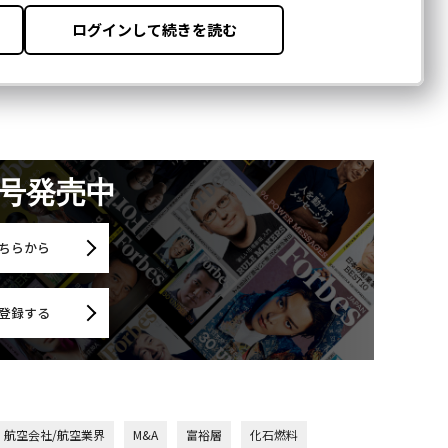
月号発売中
ちらから
登録する
航空会社/航空業界
M&A
富裕層
化石燃料