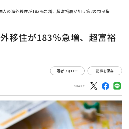
国人の海外移住が183％急増、超富裕層が狙う第2の市民権
外移住が183％急増、超富裕
著者フォロー
記事を保存