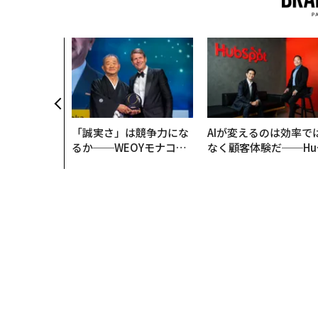
「誠実さ」は競争力にな
AIが変えるのは効率で
るか──WEOYモナコで
なく顧客体験だ──Hu
見た、くら寿司の経営哲
Spot Japanが語る「G
学
ow Better」な組織の
くり方