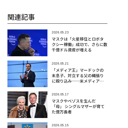
関連記事
2026.05.23
マスクは「火星移住とロボタ
クシー稼働」成功で、さらに数
千億ドル資産が増える
2026.05.21
「メディア王」マードックの
末息子、対立する父の縄張り
に殴り込み──米メディアを
約470億円で買収
2026.05.17
マスクやベゾスを生んだ
「母」 シングルマザーが育て
た億万長者
2026.05.15