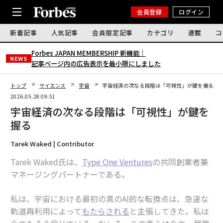
会員登録
ログイン
新着記事
人気記事
会員限定記事
カテゴリ
連載
コ
Forbes JAPAN MEMBERSHIP 新機能｜
NEWS
記事ページ内の広告表示を最小限にしました
トップ
サイエンス
宇宙
宇宙経済の次なる段階は「可視性」が鍵を握る
2026.05.28 09:51
宇宙経済の次なる段階は「可視性」が鍵を
握る
Tarek Waked | Contributor
Tarek Waked氏は、
Type One Ventures
の共同創業者兼
マネージングパートナーである。
私は、宇宙における最初の真のAI的な転換点は、急速な
軌道再利用によって
もたらされる
と主張してきた。私は