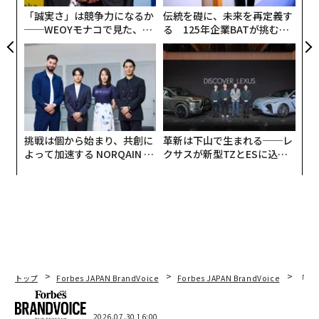
へと転換させ、ロケットの最も高価な部分を再利用し、
「誠実さ」は競争力になるか
伝統を礎に、未来を再定義す
再飛行
させる方法を示してきた。
──WEOYモナコで見た、く
る 125年企業BATが挑むス
ら寿司の経営哲学
モークレスな未来
その結果、ミッションが
数日間隔
で積み重ねられる打ち
上げスケジュールは、頻度の変化を示すシグナルとなっ
ている。このような頻度は、コストをさらに低下させる
だけでなく、創業者、顧客、投資家が可能だと考えるこ
とを変える。宇宙は時折のものではなく、運用可能なも
挑戦は個から始まり、共創に
革新は下山で生まれる──レ
のに感じられるようになる。
よって加速する NORQAIN JA
クサスが新型TZとESに込め
PAN 特別座談会
た「DISCOVER」の哲学
宇宙経済の次なる段階は、イノベーションと同じくらい
可視性に依存していると考える。ロイターによると、Sp
aceX（スペースX）は500億ドル以上を調達し、企業価値
を1兆7500億ドルから
2兆ドル
以上とする株式公開を秘密
裏に申請したという。ロイターによれば、上場が実現す
る前から、この株式公開の話題が波及効果により航空宇
トップ
Forbes JAPAN BrandVoice
Forbes JAPAN BrandVoice
「コン
宙株を押し上げたという。
2026.07.30 16:00