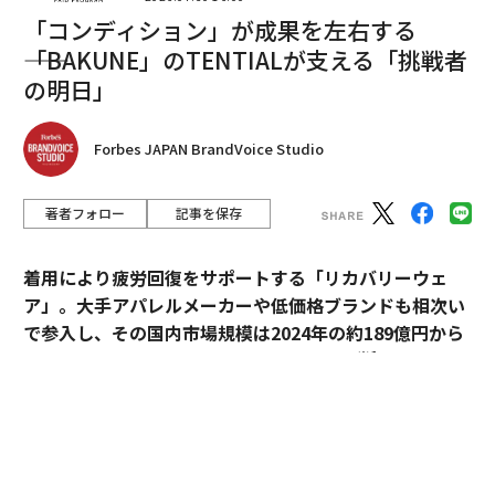
このようなデビューは、市場が即座に理解できるベンチ
「コンディション」が成果を左右する
マークを設定する助けとなる可能性がある。実際、市場
――「BAKUNE」のTENTIALが支える「挑戦者
の他の部分は、すでにアクセスが変化しているかのよう
の明日」
に振る舞っている。Starcloudは、AI向けの軌道データ
センターインフラを構築するため、企業価値評価11億ド
Forbes JAPAN BrandVoice Studio
ルで
1億7000万ドル
を調達した。私が投資している企業
であるAxiom（アクシオム）は、商業ステーションと月
面スーツの開発を進めるため
3億5000万ドル
を確保し
著者フォロー
記事を保存
た。Vastは、Havenステーションの生産を加速するため
5億ドル
を発表した。
着用により疲労回復をサポートする「リカバリーウェ
ア」。大手アパレルメーカーや低価格ブランドも相次い
ミッションから市場へ
で参入し、その国内市場規模は2024年の約189億円から
※1
2030年には約1,700億円へ拡大すると予測
されてい
このスタックは、一般の人々にもより可視化されつつあ
る。
る。半世紀以上ぶりの有人月面ミッションであるNASA
のアルテミスIIの成功と
人気
を例に挙げよう。公的なマ
過熱するマーケットにおいて、価格競争とは一線を画す
イルストーンは重要である。なぜなら、市場はしばし
ブランドとして独自のポジションを築いているのが、TE
ば、すでに水面下で真実となっていることを完全に認識