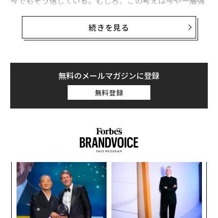
今でもそう信じている。むしろ、この考えは今や一層強
固になっている。しかし、変わったのは論理ではなく、
可視性である。市場は間もなく、再利用性が打ち上げ頻
続きを見る
度に何をもたらすか、頻度がコストに何をもたらすか、
そしてコスト低下が野心に何をもたらすかを目の当たり
にするはずだ。
無料のメールマガジンに登録
歴史は、モビリティが変化するときに転換する傾向があ
無料登録
る。鉄道は商業を変えた。航空は地政学を変えた。イン
ターネットは情報を変えた。急速な軌道再利用は、アク
セスそのものを変える可能性を秘めている。アクセスが
変われば、その上に構築されるあらゆる層に影響が及
ぶ。
再利用性の基盤
なく
〜
Ja
織
er」
う
だからこそ、急速な軌道再利用を実証する企業が非常に
目
T
重要だと考えている。
ファルコン9
や
ニュー・グレン
の
の
ン
ようなロケットは、再利用性を理論からビジネスモデル