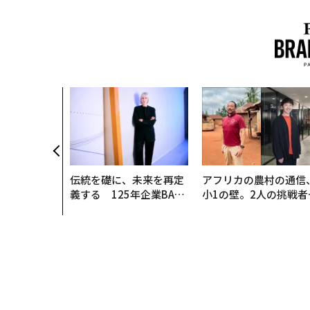
伝統を礎に、未来を再定
アフリカの農村の通信
義する 125年企業BAT
小1の壁。2人の挑戦者
が挑むスモークレスな未
手にした「次なる武器
来