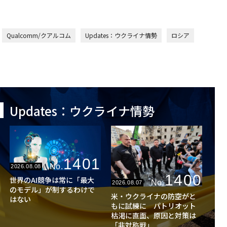
Qualcomm/クアルコム
Updates：ウクライナ情勢
ロシア
Updates：ウクライナ情勢
1401
No.
2026.08.08
1400
世界のAI競争は常に「最大
No.
2026.08.07
のモデル」が制するわけで
米・ウクライナの防空がと
はない
もに試練に パトリオット
枯渇に直面、原因と対策は
「非対称戦」