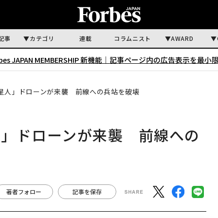
記事
カテゴリ
連載
コラムニスト
AWARD
rbes JAPAN MEMBERSHIP 新機能｜
記事ページ内の広告表示を最小
星人」ドローンが来襲 前線への兵站を破壊
人」ドローンが来襲 前線への
著者フォロー
記事を保存