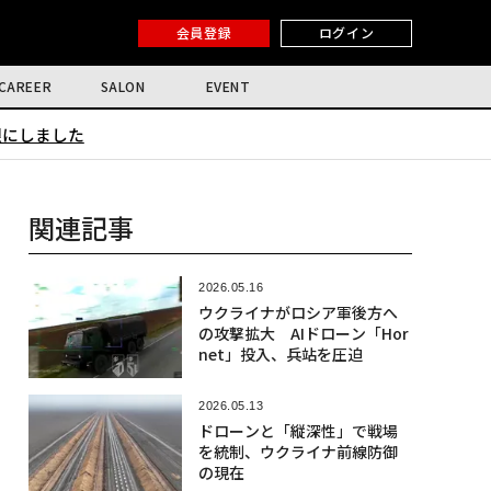
会員登録
ログイン
CAREER
SALON
EVENT
限にしました
関連記事
2026.05.16
ウクライナがロシア軍後方へ
の攻撃拡大 AIドローン「Hor
net」投入、兵站を圧迫
2026.05.13
ドローンと「縦深性」で戦場
を統制、ウクライナ前線防御
の現在