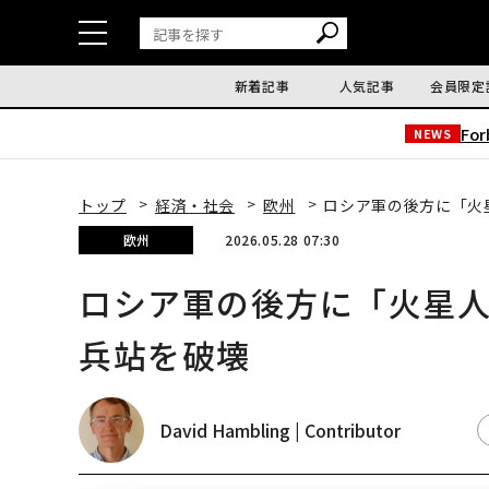
新着記事
人気記事
会員限定
Fo
NEWS
トップ
経済・社会
欧州
ロシア軍の後方に「火
欧州
2026.05.28 07:30
ロシア軍の後方に「火星
兵站を破壊
David Hambling | Contributor