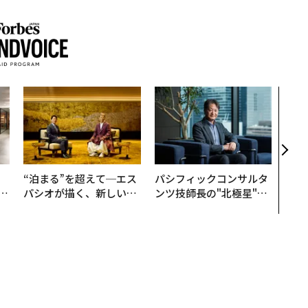
目先
年後
─ア
支援
、
“泊まる”を超えて─エス
パシフィックコンサルタ
が
パシオが描く、新しい日
ンツ技師長の"北極星"。
」
本のラグジュアリー（中
災害への無力感を乗り越
編）
え見つけた、防災一筋20
年の答え