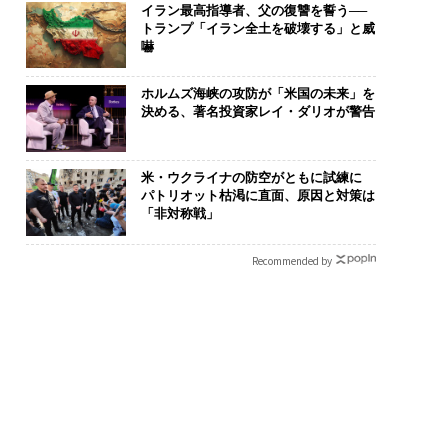
イラン最高指導者、父の復讐を誓う──
トランプ「イラン全土を破壊する」と威
嚇
ホルムズ海峡の攻防が「米国の未来」を
決める、著名投資家レイ・ダリオが警告
米・ウクライナの防空がともに試練に
パトリオット枯渇に直面、原因と対策は
「非対称戦」
Recommended by