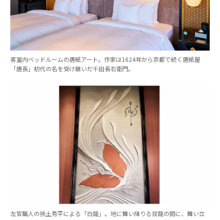
客室内ベッドルームの唐紙アート。作家は1624年から京都で続く唐紙屋
「唐長」初代の名を受け継いだ千田長右衛門。
左官職人の挾土秀平による「白龍」。地に舞い降りる双龍の間に、舞い立