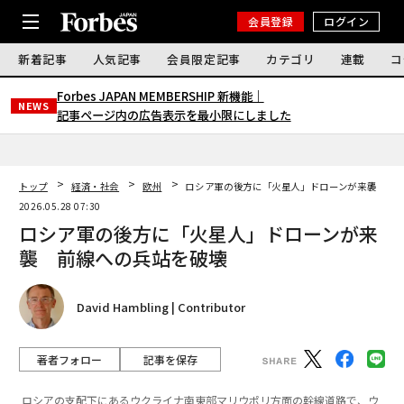
会員登録
ログイン
新着記事
人気記事
会員限定記事
カテゴリ
連載
コ
Forbes JAPAN MEMBERSHIP 新機能｜
NEWS
記事ページ内の広告表示を最小限にしました
トップ
経済・社会
欧州
ロシア軍の後方に「火星人」ドローンが来襲 前
2026.05.28 07:30
ロシア軍の後方に「火星人」ドローンが来
襲 前線への兵站を破壊
David Hambling | Contributor
著者フォロー
記事を保存
ロシアの支配下にあるウクライナ南東部マリウポリ方面の幹線道路で、ウ