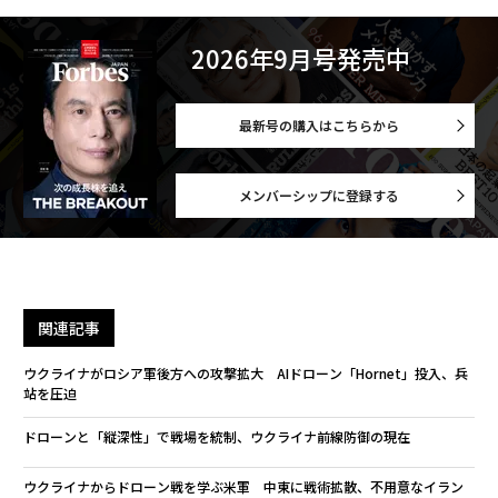
2026年9月号発売中
最新号の購入はこちらから
メンバーシップに登録する
関連記事
ウクライナがロシア軍後方への攻撃拡大 AIドローン「Hornet」投入、兵
站を圧迫
ドローンと「縦深性」で戦場を統制、ウクライナ前線防御の現在
ウクライナからドローン戦を学ぶ米軍 中東に戦術拡散、不用意なイラン