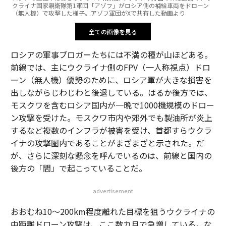
クライナ国家親衛隊第1軍団「アゾフ」がロシア側の補給車両をドローン
（無人機）で攻撃した様子。アゾフ軍団がXで共有した動画より
全ての画像を見る
ロシアの軍事ブロガーたちには不満の種が山ほどある。
前線では、主にウクライナ側のFPV（一人称視点）ドロ
ーン（無人機）優勢のために、ロシア軍が大きな損害を
出しながらじわじわと後退している。はるか後方では、
モスクワを含むロシア国内が一晩で1000機規模のドロー
ン攻撃を受けた。モスクワ市内や郊外でも製油所が炎上
するなど複数のインフラが被害を受け、首都すらウクラ
イナの攻撃圏内であることがまざまざと示された。だ
が、さらに深刻な懸念を呼んでいるのは、前線と国内の
後方の「間」で起こっていることだ。
advertisement
おおむね10〜200km程度離れた目標を狙うウクライナの
中距離ドローン攻撃は、ここ数カ月で急増している。な