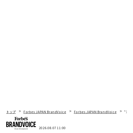
トップ
Forbes JAPAN BrandVoice
Forbes JAPAN BrandVoice
“泊
2026.08.07 11:00