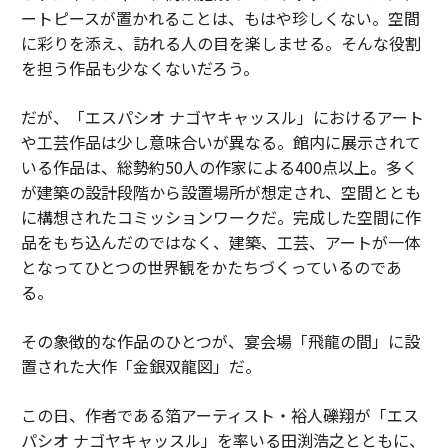
ートピースが置かれることは、もはや珍しくない。空間
に彩りを添え、訪れる人の目を楽しませる。そんな役割
を担う作品も少なくないだろう。
だが、「エスパシオ ナゴヤキャッスル」におけるアート
や工芸作品は少し意味合いが異なる。館内に展示されて
いる作品は、総勢約50人の作家による400点以上。多く
が建築の設計段階から設置場所が想定され、空間ととも
に構想されたコミッションワークだ。完成した空間に作
品をもち込んだのではなく、建築、工芸、アートが一体
となってひとつの世界観をかたちづくっているのであ
る。
その象徴的な作品のひとつが、宴会場「飛龍の間」に設
置された大作「金銀双龍図」だ。
この日、作者である箔アーティスト・裕人礫翔が「エス
パシオ ナゴヤキャッスル」を率いる田渕浩之とともに、