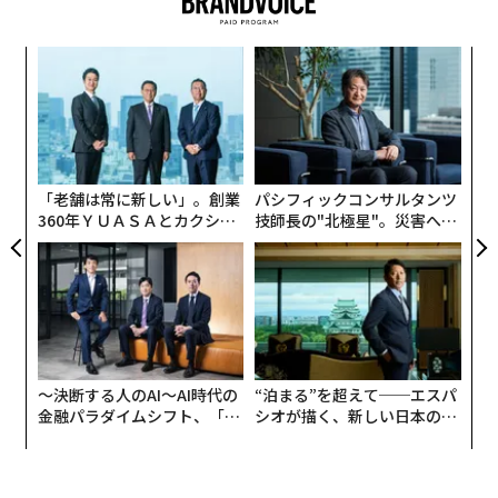
キ
「
か。
左右
キャ
T
目
R S
日
の
ン
「老舗は常に新しい」。創業
パシフィックコンサルタンツ
360年ＹＵＡＳＡとカクシン
技師長の"北極星"。災害への
CEO田尻望が語る、AIを超え
無力感を乗り越え見つけた、
る人の価値
防災一筋20年の答え
〜決断する人のAI〜AI時代の
“泊まる”を超えて──エスパ
金融パラダイムシフト、「超
シオが描く、新しい日本のラ
個別化」の核心 【MUFG×ウ
グジュアリー（前編）
ェルスナビ×PwC】