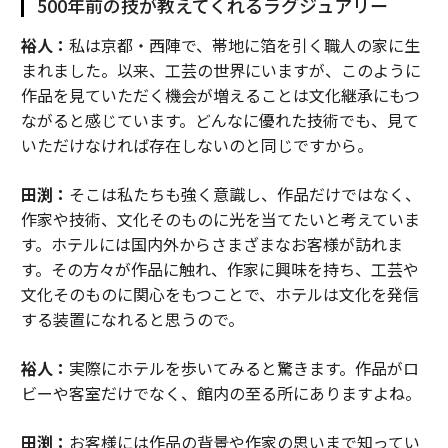
500年前の技が教えてくれるラグジュアリー
裕人：
私は京都・西陣で、帯地に箔を引く職人の家に生
まれました。以来、工芸の世界にいますが、このように
作品を見ていただく機会が増えることは文化継承にもつ
ながると感じています。どんなに優れた技術でも、見て
いただけなければ存在しないのと同じですから。
田渕：
そこは私たちも強く意識し、作品だけではなく、
作家や技術、文化そのものに光を当てたいと考えていま
す。ホテルには国内外からさまざまなお客様が訪れま
す。その方々が作品に触れ、作家に興味を持ち、工芸や
文化そのものに関心をもつことで、ホテルは文化を発信
する装置になれると思うので。
裕人：
実際にホテルを歩いてみると驚きます。作品がロ
ビーや客室だけでなく、館内の至る所にありますよね。
田渕：
お客様には作品の背景や作家の思いまで知ってい