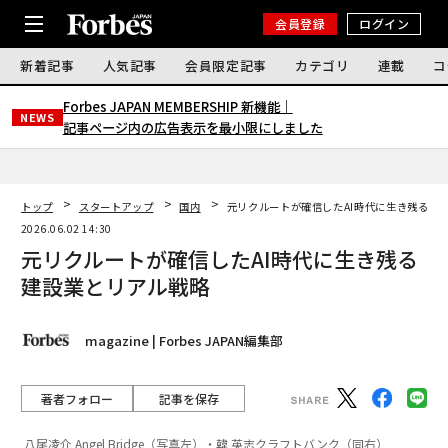
会員登録
ログイン
新着記事
人気記事
会員限定記事
カテゴリ
連載
コ
Forbes JAPAN MEMBERSHIP 新機能｜
NEWS
記事ページ内の広告表示を最小限にしました
トップ
スタートアップ
国内
元リクルートが確信したAI時代に生き残る建
2026.06.02 14:30
元リクルートが確信したAI時代に生き残る
建設業とリアル戦略
magazine | Forbes JAPAN編集部
著者フォロー
記事を保存
八尾凌介 Angel Bridge（写真左）・韓 英志クラフトバンク（同右）