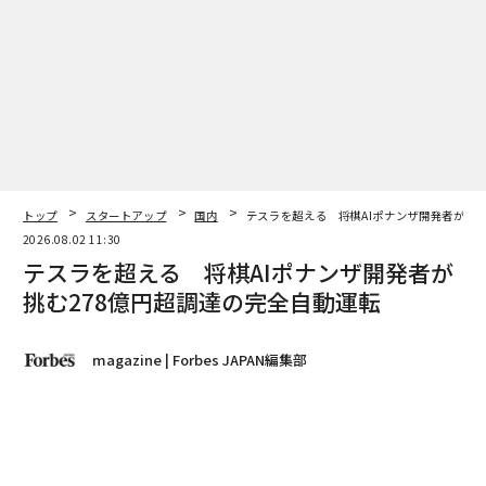
トップ
スタートアップ
国内
テスラを超える 将棋AIポナンザ開発者が挑む
2026.08.02 11:30
テスラを超える 将棋AIポナンザ開発者が
挑む278億円超調達の完全自動運転
magazine | Forbes JAPAN編集部
著者フォロー
記事を保存
宮宗孝光｜DIMENSION（写真左）・山本一成｜チューリング（同右）
山本一成は2021年8月、チューリングを創業。カメラか
ら得た情報をもとに認識・判断・車両制御までを一気通
貫で担うE2E（エンド・ツー・エンド）自動運転システ
ムを開発している。さらに、歩行者・標識・信号・道路
状況などを言語的に理解し、複雑な運転シーンにも柔軟
に対応するフィジカル基盤モデルの開発にも取り組む。
モデル開発から車両への実装まで自社で一貫推進し、完