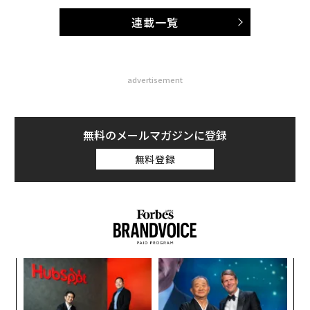
連載一覧
advertisement
無料のメールマガジンに登録
無料登録
ィン
“
ズが
シ
ムの
グ
エ