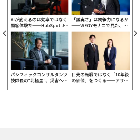
設オ
が
が
AIが変えるのは効率ではなく
「誠実さ」は競争力になるか
顧客体験だ──HubSpot Ja
──WEOYモナコで見た、く
panが語る「Grow Better」
ら寿司の経営哲学
な組織のつくり方
パシフィックコンサルタンツ
目先の転職ではなく「10年後
技師長の"北極星"。災害への
の価値」をつくる──アサイ
無力感を乗り越え見つけた、
ンの長期伴走型支援とは
防災一筋20年の答え