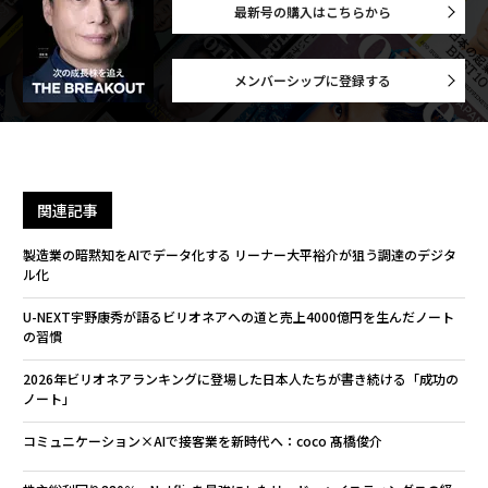
最新号の購入はこちらから
メンバーシップに登録する
関連記事
製造業の暗黙知をAIでデータ化する リーナー大平裕介が狙う調達のデジタ
ル化
U-NEXT宇野康秀が語るビリオネアへの道と売上4000億円を生んだノート
の習慣
2026年ビリオネアランキングに登場した日本人たちが書き続ける「成功の
ノート」
コミュニケーション×AIで接客業を新時代へ：coco 髙橋俊介