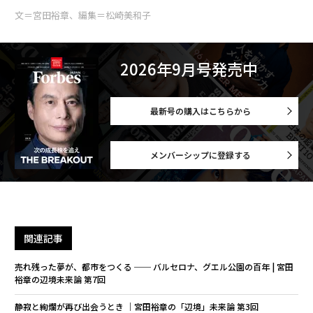
文＝宮田裕章、編集＝松崎美和子
2026年9月号発売中
最新号の購入はこちらから
メンバーシップに登録する
関連記事
売れ残った夢が、都市をつくる ── バルセロナ、グエル公園の百年 | 宮田
裕章の辺境未来論 第7回
静寂と絢爛が再び出会うとき ｜宮田裕章の「辺境」未来論 第3回