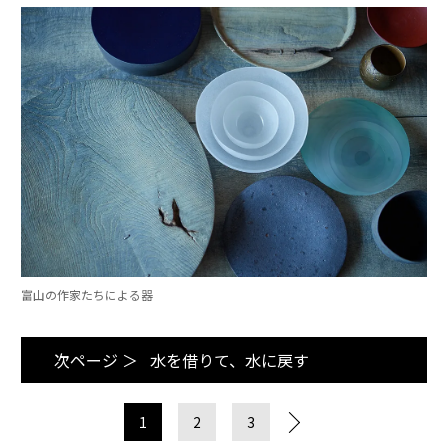
富山の作家たちによる器
次ページ ＞
水を借りて、水に戻す
1
2
3