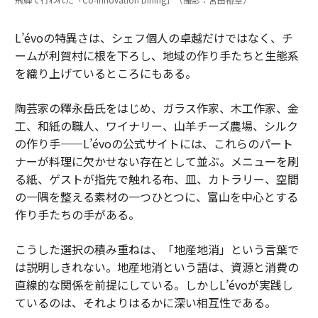
L’évoの特異さは、シェフ個人の卓越だけではなく、チ
ームが利賀村に根を下ろし、地域の作り手たちと生態系
を織り上げているところにもある。
陶芸家の釋永岳氏をはじめ、ガラス作家、木工作家、金
工、和紙の職人、ワイナリー、山羊チーズ農場、シルク
の作り手——L’évoの公式サイトには、これらのパート
ナーが料理に欠かせない存在として並ぶ。メニューを刷
る紙、ゲストが指先で触れる布、皿、カトラリー、空間
の一隅を整える素材の一つひとつに、富山を中心とする
作り手たちの手がある。
こうした選択の積み重ねは、「地産地消」という言葉で
は説明しきれない。地産地消という語は、資源と消費の
直線的な関係を前提にしている。しかしL’évoが実践し
ているのは、それよりはるかに深い相互性である。