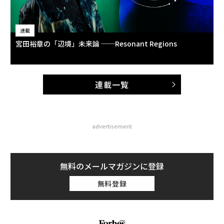
連載
宮田裕章の「辺境」未来論 ──Resonant Regions
連載一覧
advertisement
無料のメールマガジンに登録
無料登録