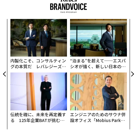
小1
〜
にし
金
個
挑
ェ
よっ
PA
内製化こそ、コンサルティン
“泊まる”を超えて──エスパ
グの本質だ レバレジーズが
シオが描く、新しい日本のラ
実践する、次世代ファームの
グジュアリー（前編）
全貌
伝統を礎に、未来を再定義す
エンジニアのためのサウナ併
る 125年企業BATが挑むス
設オフィス「Mobius Park」
モークレスな未来
がオープン──タマディック
が健康経営を徹底する理由