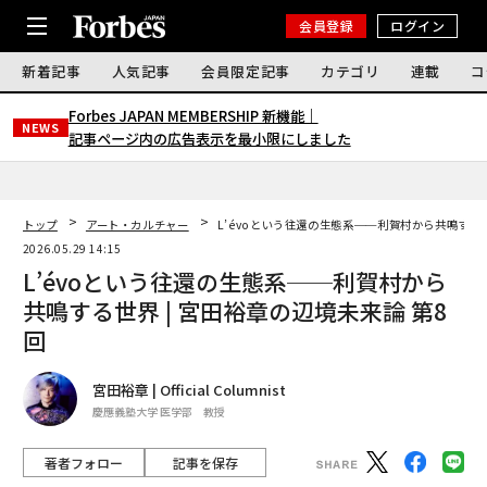
会員登録
ログイン
新着記事
人気記事
会員限定記事
カテゴリ
連載
コ
Forbes JAPAN MEMBERSHIP 新機能｜
NEWS
記事ページ内の広告表示を最小限にしました
トップ
アート・カルチャー
L’évoという往還の生態系──利賀村から共鳴する世
2026.05.29 14:15
L’évoという往還の生態系──利賀村から
共鳴する世界 | 宮田裕章の辺境未来論 第8
回
宮田裕章 | Official Columnist
慶應義塾大学 医学部 教授
著者フォロー
記事を保存