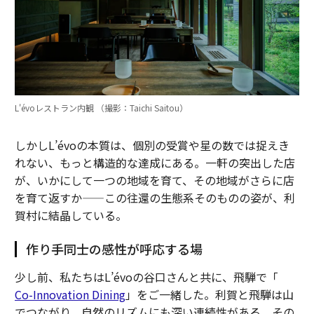
L'évoレストラン内観 （撮影：Taichi Saitou）
しかしL’évoの本質は、個別の受賞や星の数では捉えき
れない、もっと構造的な達成にある。一軒の突出した店
が、いかにして一つの地域を育て、その地域がさらに店
を育て返すか——この往還の生態系そのものの姿が、利
賀村に結晶している。
作り手同士の感性が呼応する場
少し前、私たちはL’évoの谷口さんと共に、飛騨で「
Co-Innovation Dining
」をご一緒した。利賀と飛騨は山
でつながり、自然のリズムにも深い連続性がある。その