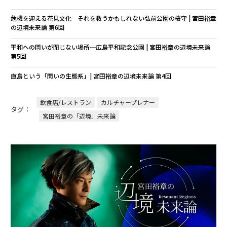
危機を迎える花見文化 それを救うかもしれない弘前公園の桜守 | 宮田裕章
の辺境未来論 第6回
平和への問いが閉じない場所─広島平和記念公園 | 宮田裕章の辺境未来論
第5回
直島という「問いの生態系」| 宮田裕章の辺境未来論 第4回
飲食店/レストラン
カルチャープレナー
タグ：
宮田裕章の「辺境」未来論