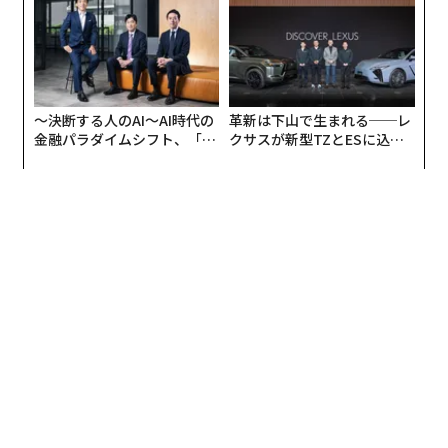
が健康経営を徹底する理由
リアに触れる1日│CAREER S
UMMIT 2026
〜決断する人のAI〜AI時代の
革新は下山で生まれる──レ
金融パラダイムシフト、「超
クサスが新型TZとESに込め
個別化」の核心 【MUFG×ウ
た「DISCOVER」の哲学
ェルスナビ×PwC】