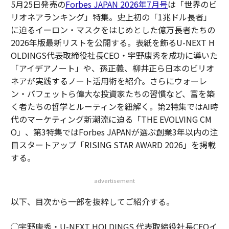
5月25日発売の
Forbes JAPAN 2026年7月号
は「世界のビ
リオネアランキング」特集。史上初の「1兆ドル長者」
に迫るイーロン・マスクをはじめとした億万長者たちの
2026年版最新リストを公開する。表紙を飾るU-NEXT H
OLDINGS代表取締役社長CEO・宇野康秀を成功に導いた
「アイデアノート」や、孫正義、柳井正ら日本のビリオ
ネアが実践するノート活用術を紹介。さらにウォーレ
ン・バフェットら偉大な投資家たちの習慣など、富を築
く者たちの哲学とルーティンを紐解く。第2特集ではAI時
代のマーケティング新潮流に迫る「THE EVOLVING CM
O」、第3特集ではForbes JAPANが選ぶ創業3年以内の注
目スタートアップ「RISING STAR AWARD 2026」を掲載
する。
advertisement
以下、目次から一部を抜粋してご紹介する。
◯宇野康秀・U-NEXT HOLDINGS 代表取締役社長CEOイ