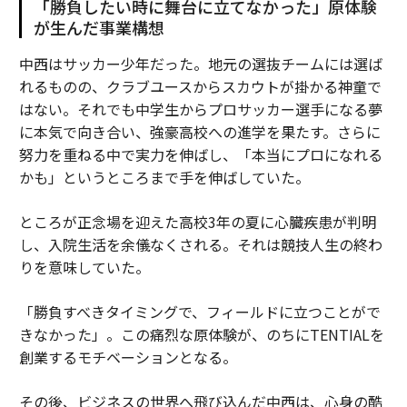
「勝負したい時に舞台に立てなかった」原体験
が生んだ事業構想
中西はサッカー少年だった。地元の選抜チームには選ば
れるものの、クラブユースからスカウトが掛かる神童で
はない。それでも中学生からプロサッカー選手になる夢
に本気で向き合い、強豪高校への進学を果たす。さらに
努力を重ねる中で実力を伸ばし、「本当にプロになれる
かも」というところまで手を伸ばしていた。
ところが正念場を迎えた高校3年の夏に心臓疾患が判明
し、入院生活を余儀なくされる。それは競技人生の終わ
りを意味していた。
「勝負すべきタイミングで、フィールドに立つことがで
きなかった」。この痛烈な原体験が、のちにTENTIALを
創業するモチベーションとなる。
その後、ビジネスの世界へ飛び込んだ中西は、心身の酷