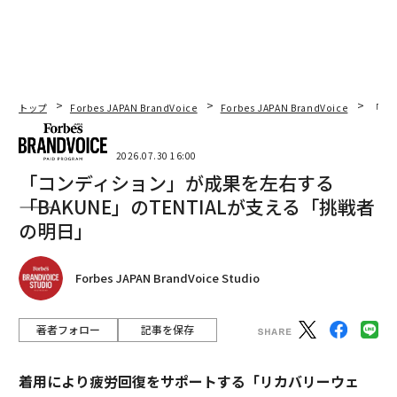
トップ
Forbes JAPAN BrandVoice
Forbes JAPAN BrandVoice
「コン
2026.07.30 16:00
「コンディション」が成果を左右する
――「BAKUNE」のTENTIALが支える「挑戦者
の明日」
Forbes JAPAN BrandVoice Studio
著者フォロー
記事を保存
着用により疲労回復をサポートする「リカバリーウェ