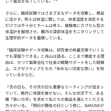
して届出を完了している。
さらに、臨床試験ではさまざまなデータを収集し、商品
に活かす。例えば体温に関しては、体表温度を測定する
だけでは不十分とチームは考え、被験者にカプセル型の
体温計を服用させ、腸内の深部体温をモニタリングして
生理学的データを蓄積している。
「臨床試験やデータ収集は、研究者の熱量次第でいくら
でも深掘りできる」と舟山は語る。ここまで徹底する理
由は、かつて製薬会社で社長の戦略サポートをした経験
上、エグゼクティブたちの「休めない切実な想い」を知
っているからだ。
「次の日も、その次の日も重要なミーティングが詰まっ
ていて、絶対に体調を崩せない。そんな状況下で、ある
種『救いの手』を求めて私たちの製品を選んでくださる
方々がいる。『明日が勝負の日という夜に、BAKUNEが