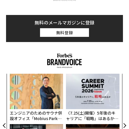
無料のメールマガジンに登録
無料登録
ィン
「
ズが
左右
ムの
T
義す
目
日
むス
の
ン
エンジニアのためのサウナ併
〈7.25(土)開催〉5年後のキ
設オフィス「Mobius Park」
ャリアに「戦略」はあるか。
がオープン──タマディック
トップエグゼクティブのキャ