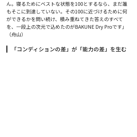
ん。寝るためにベストな状態を100とするなら、まだ誰
もそこに到達していない。その100に近づけるために何
ができるかを問い続け、積み重ねてきた答えのすべて
を、一段上の次元で込めたのがBAKUNE Dry Proです」
（舟山）
「コンディションの差」が「能力の差」を生む
TENTIALにとってコンディショニングの本質とは何か。
舟山は、この説明としてビジネスパーソンが体感する
「リアルな差分」を例に挙げる。
「例えばプレゼンテーションの際、体調が万全なら話し
ながら10秒先の展開まで思考を巡らすことができます
が、調子が悪いと今しゃべっていることをつなぐだけで
精一杯になってしまう。この差分が、実は大きい」
中西も、社名の由来でもある「ポテンシャルを引き出
す」という言葉の真意を解きつつ、次のように語った。