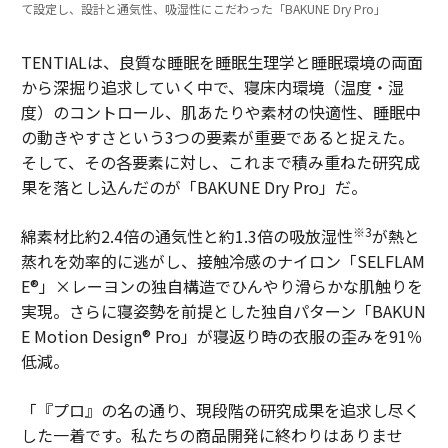
て設定し、設計と通気性、吸湿性にこだわった「BAKUNE Dry Pro」
TENTIALは、良質な睡眠を睡眠生理学と睡眠環境の両面
から深掘り追求していく中で、寝床内環境（温度・湿
度）のコントロール、肌あたりや素材の快適性、睡眠中
の動きやすさという3つの要素が重要であると捉えた。
そして、その各要素に対し、これまで積み重ねた研究成
果を落とし込んだのが「BAKUNE Dry Pro」だ。
※3
綿素材比約2.4倍の通気性と約1.3倍の吸放湿性
が熱と
蒸れを効率的に逃がし、接触冷感のナイロン「SELFLAM
E®」×レーヨンの独自構造でひんやり滑らかな肌触りを
実現。さらに寝姿勢を前提とした独自パターン「BAKUN
E Motion Design® Pro」が寝返り時の衣服の歪みを91％
低減。
「『プロ』の名の通り、現段階の研究成果を追求し尽く
した一着です。私たちの商品開発に終わりはありませ