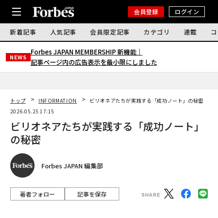
会員登録
ログイン
新着記事
人気記事
会員限定記事
カテゴリ
連載
コ
Forbes JAPAN MEMBERSHIP 新機能｜
NEWS
記事ページ内の広告表示を最小限にしました
トップ
INFORMATION
ビリオネアたちが実践する「成功ノート」の秘密
2026.05.25 17:15
ビリオネアたちが実践する「成功ノート」
の秘密
Forbes JAPAN 編集部
著者フォロー
記事を保存