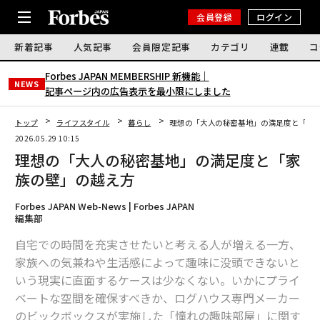
会員登録
ログイン
新着記事
人気記事
会員限定記事
カテゴリ
連載
コ
Forbes JAPAN MEMBERSHIP 新機能｜
NEWS
記事ページ内の広告表示を最小限にしました
トップ
ライフスタイル
暮らし
理想の「大人の秘密基地」の満足度と「家
2026.05.29 10:15
理想の「大人の秘密基地」の満足度と「家
族の壁」の越え方
Forbes JAPAN Web-News | Forbes JAPAN
編集部
自宅での時間を充実させたいと考える人が増える一方、
家族への気兼ねや生活感によって趣味に没頭できないと
いう現実に直面するケースは少なくない。いかにプライ
ベートな空間を確保すべきか、ログハウス専門メーカー
のビックボックスが実施した「憧れの趣味部屋」に関す