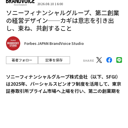
2026.08.10 16:00
ソニーフィナンシャルグループ、第二創業
の経営デザイン──カギは意志を引き出
し、束ね、共創すること
一方で、これから趣味部屋を作りたい検討層には、敷地
Forbes JAPAN BrandVoice Studio
や予算に加えて「家族の理解や同意」（33.9％）という
壁が立ちはだかる。「家族の生活音を遮断できる独立
性」を求める声が多いことからも、家族との距離感を保
著者フォロー
記事を保存
ちつつプライベートな没入感をいかに確保するかが課題
といえよう。
ソニーフィナンシャルグループ株式会社（以下、SFGI）
は2025年、パーシャルスピンオフ制度を活用して、東京
証券取引所プライム市場へ上場を行い、第二の創業期を
迎えた。2023年からグループ全体の新企業理念体系に携
わるなど、経営に伴走してきたのがdentsu Japan（国
内電通グループ）だ。
新企業理念体系は、一般的なMVV
の形にとらわれず、V
※