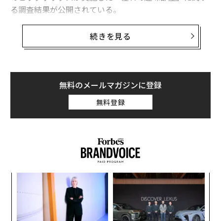
る調査結果が公開されている。
それによると、趣味部屋の用途は「コレクションの展
続きを見る
示」が最多であった。所有者の48.6％、検討層の44.8％
がフィギュアや本などを美しく飾りたいと考えており、
ギャラリーとしての役割が強く求められている。また、
運動やDIYの作業スペースとしての需要も高く、周囲を
無料のメールマガジンに登録
気にせず没頭できる活動拠点としての側面も大きい。
無料登録
模組
ソ
“使
プ
【N
─
パ
C】
束
技