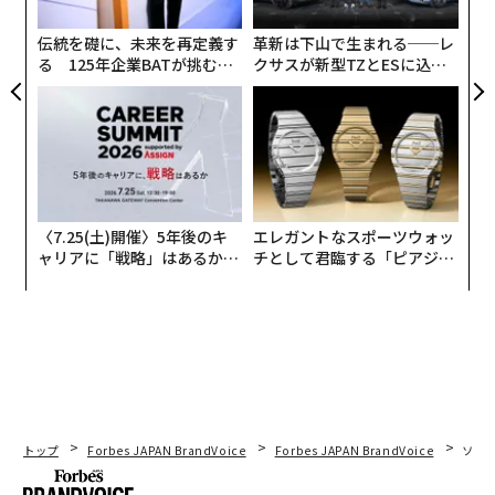
無
防
伝統を礎に、未来を再定義す
革新は下山で生まれる──レ
る 125年企業BATが挑むス
クサスが新型TZとESに込め
モークレスな未来
た「DISCOVER」の哲学
実際に趣味部屋を持つ人の満足度は高く、約9割が「満
足している」と回答。現在は「自宅内の一室の模様替
え」が73.1％と主流だが、「スペースを広くしたい」
「物置感をなくしたい」といった改善欲求を持つ人も多
い。趣味の熱量が高まるにつれ、より自分好みの空間へ
〈7.25(土)開催〉5年後のキ
エレガントなスポーツウォッ
アップデートしたいというニーズが生まれるようだ。
ャリアに「戦略」はあるか。
チとして君臨する「ピアジ
トップエグゼクティブのキャ
ェ」ポロの魅力
リアに触れる1日│CAREER S
UMMIT 2026
トップ
Forbes JAPAN BrandVoice
Forbes JAPAN BrandVoice
ソニ