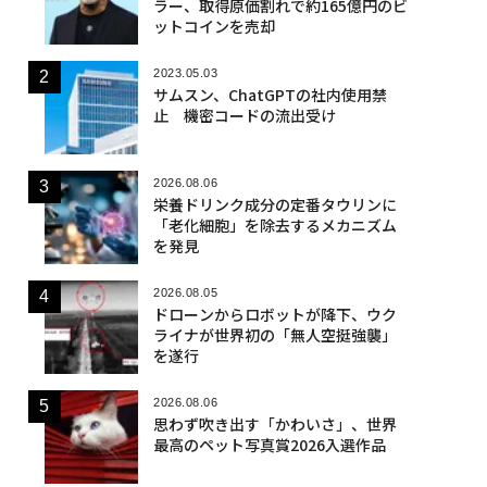
ラー、取得原価割れで約165億円のビ
ットコインを売却
2023.05.03
サムスン、ChatGPTの社内使用禁
止 機密コードの流出受け
2026.08.06
栄養ドリンク成分の定番タウリンに
「老化細胞」を除去するメカニズム
を発見
2026.08.05
ドローンからロボットが降下、ウク
ライナが世界初の「無人空挺強襲」
を遂行
2026.08.06
思わず吹き出す「かわいさ」、世界
最高のペット写真賞2026入選作品