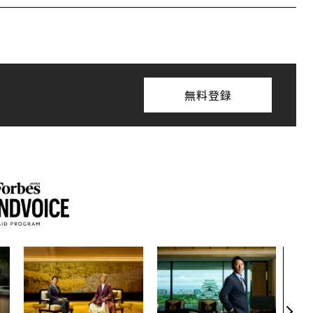
無料登録
なぜ
術”
変え
月島