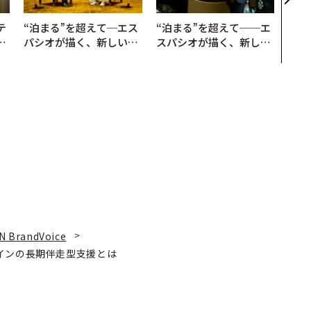
ショ
テ
“泊まる”を超えて─エス
“泊まる”を超えて──エ
レ
パシオが描く、新しい日
スパシオが描く、新しい
世
本のラグジュアリー（中
日本のラグジュアリー
編）
（前編）
N BrandVoice
インの長期伴走型支援とは