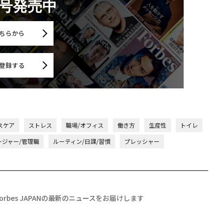
月号発売中
ちらから
登録する
スケア
ストレス
職場/オフィス
働き方
生産性
トイレ
ージャー/管理職
ルーティン/日課/習慣
プレッシャー
Forbes JAPANの最新のニュースをお届けします