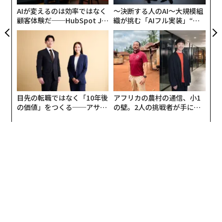
ェ
きだったかどうかを尋ねたときに起きたことだ。圧倒的
AIが変えるのは効率ではなく
〜決断する人のAI〜大規模組
多数がノーと答えた。多くの人は、自分がまったく影響
顧客体験だ──HubSpot Ja
織が挑む「AIフル実装」“使
panが語る「Grow Better」
う”企業から“動く”企業へ【N
を受けていないと信じていた。データはすべての実験に
な組織のつくり方
TTドコモビジネス×PwC】
おいて、そうではないことを示していた。
結果バイアスについて知っていても、それに対する免疫
はできない。同じバイアスが今、経営チームのAI活用方
法を形作っている。
目先の転職ではなく「10年後
アフリカの農村の通信、小1
の価値」をつくる──アサイ
の壁。2人の挑戦者が手にし
AIが実際に意思決定プロセスに及ぼしている影
ンの長期伴走型支援とは
た「次なる武器」
響
私が繰り返し目にするパターンがある。新市場への参
入、事業部門の再編、資本投入といった重要な意思決定
が、AIツールにかけられる。モデルは構造化された自信
に満ちた推奨を返し、その出力が起点となる。議論は、
意思決定が正しいかどうかから、推奨が正当化できるか
どうかへとシフトする。検討に値する選択肢はテーブル