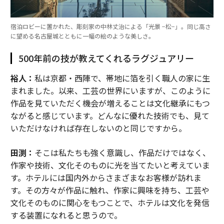
宿泊ロビーに置かれた、彫刻家の中林丈治による「光景 −松−」。同じ高さ
に望める名古屋城とともに一幅の絵のような美しさ。
500年前の技が教えてくれるラグジュアリー
裕人：
私は京都・西陣で、帯地に箔を引く職人の家に生
まれました。以来、工芸の世界にいますが、このように
作品を見ていただく機会が増えることは文化継承にもつ
ながると感じています。どんなに優れた技術でも、見て
いただけなければ存在しないのと同じですから。
田渕：
そこは私たちも強く意識し、作品だけではなく、
作家や技術、文化そのものに光を当てたいと考えていま
す。ホテルには国内外からさまざまなお客様が訪れま
す。その方々が作品に触れ、作家に興味を持ち、工芸や
文化そのものに関心をもつことで、ホテルは文化を発信
する装置になれると思うので。