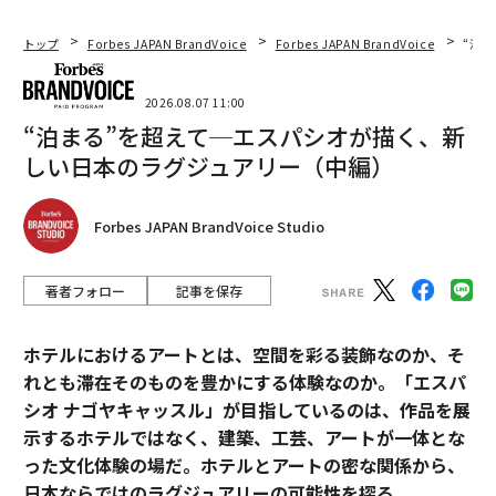
トップ
Forbes JAPAN BrandVoice
Forbes JAPAN BrandVoice
“泊
関連記事
2026.08.07 11:00
“泊まる”を超えて─エスパシオが描く、新
先進ブランドが女子スポーツへの投資を加速させる理由
しい日本のラグジュアリー（中編）
「スエードにエスカルゴしみ」もOK。劇団四季、B・マーズが預ける街の
洗濯屋さん
Forbes JAPAN BrandVoice Studio
AIで上位5パーセントの働き手に。個人がチーム超えの成果を出す方法
著者フォロー
記事を保存
不確実な国際情勢に対応するリーダーの「センスメイキング」戦略
ホテルにおけるアートとは、空間を彩る装飾なのか、そ
タグ：
AI / 人工知能
意思決定
れとも滞在そのものを豊かにする体験なのか。「エスパ
シオ ナゴヤキャッスル」が目指しているのは、作品を展
示するホテルではなく、建築、工芸、アートが一体とな
advertisement
った文化体験の場だ。ホテルとアートの密な関係から、
日本ならではのラグジュアリーの可能性を探る。