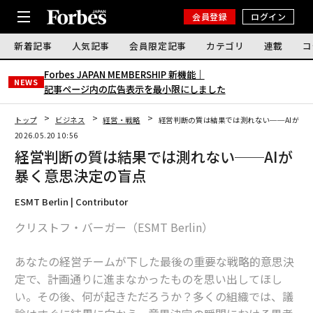
会員登録
ログイン
新着記事
人気記事
会員限定記事
カテゴリ
連載
コ
Forbes JAPAN MEMBERSHIP 新機能｜
NEWS
記事ページ内の広告表示を最小限にしました
トップ
ビジネス
経営・戦略
経営判断の質は結果では測れない──AIが暴
2026.05.20 10:56
経営判断の質は結果では測れない──AIが
暴く意思決定の盲点
ESMT Berlin | Contributor
クリストフ・バーガー（ESMT Berlin）
あなたの経営チームが下した最後の重要な戦略的意思決
定で、計画通りに進まなかったものを思い出してほし
い。その後、何が起きただろうか？多くの組織では、議