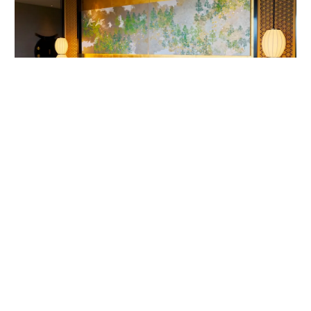
客室内ベッドルームの唐紙アート。作家は1624年から京都で続く唐紙屋
「唐長」初代の名を受け継いだ千田長右衛門。