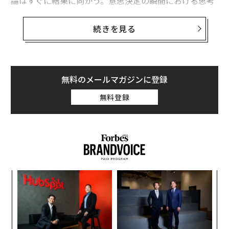
論はすぐに結果に向かう。意思決定の瞬間における思考
の質──利用可能だった情報、検討された選択肢、吟味
された前提条件──が焦点になることはほとんどない。
続きを見る
心理学者はこれを結果バイアスと呼ぶ。
知っていても修正できないバイアス
無料のメールマガジンに登録
1988年、ペンシルベニア大学のジョナサン・バロンとジ
無料登録
ョン・C・ハーシーは一連の実験を行った。彼らは被験
者に、評価すべき同一の意思決定──同一の情報、同一
の確率、同一のリスク──を与え、ただ1つだけを変え
た。結果が良かったか悪かったかである。被験者は一貫
して、うまくいった場合は同じ意思決定をより健全だと
評価し、うまくいかなかった場合はより弱いと評価し
「
た。
3
C
〜
る
私の心に残ったのは、バイアスそのものではない。研究
金
者が被験者に、事後的に、結果が評価に影響を与えるべ
個