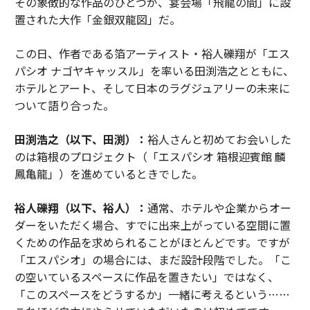
その象徴的な作品のひとつが、宴会場「飛龍の間」に設
置された大作「金銀双龍図」だ。
この日、作者である箔アーティスト・裕人礫翔が「エス
パシオ ナゴヤキャッスル」を率いる田渕浩之とともに、
ホテルとアート、そして日本のラグジュアリーの未来に
ついて語り合った。
田渕浩之（以下、田渕）：
裕人さんと初めてお会いした
のは箱根のプロジェクト（「エスパシオ 箱根迎賓館 麟
鳳亀龍」）を進めているときでした。
裕人礫翔（以下、裕人）：
通常、ホテルや企業からオー
ダーをいただく場合、すでに出来上がっている空間に置
くための作品を求められることがほとんどです。ですが
「エスパシオ」の場合には、まだ設計段階でした。「こ
の空いているスペースに作品を置きたい」ではなく、
「このスペースをどうするか」一緒に考えるという……