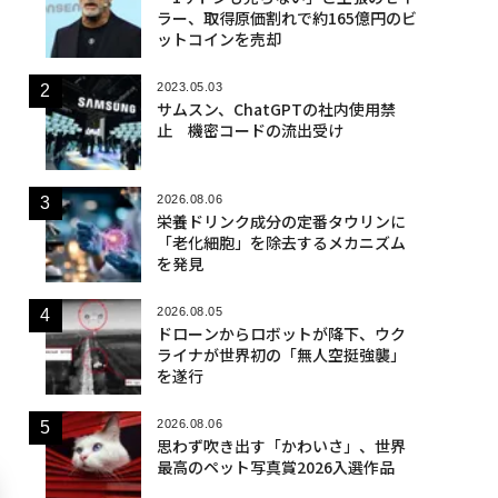
ラー、取得原価割れで約165億円のビ
ットコインを売却
2023.05.03
サムスン、ChatGPTの社内使用禁
止 機密コードの流出受け
2026.08.06
栄養ドリンク成分の定番タウリンに
「老化細胞」を除去するメカニズム
を発見
2026.08.05
ドローンからロボットが降下、ウク
ライナが世界初の「無人空挺強襲」
を遂行
2026.08.06
思わず吹き出す「かわいさ」、世界
最高のペット写真賞2026入選作品