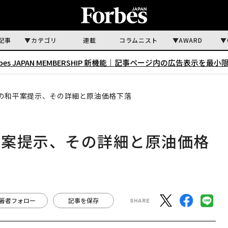
記事
カテゴリ
連載
コラムニスト
AWARD
rbes JAPAN MEMBERSHIP 新機能｜
記事ページ内の広告表示を最小
の和平案提示、その詳細と原油価格下落
平案提示、その詳細と原油価格
著者フォロー
記事を保存