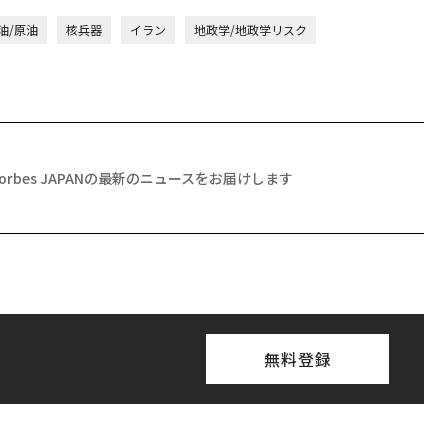
油/原油
核兵器
イラン
地政学/地政学リスク
Forbes JAPANの最新のニュースをお届けします
無料登録