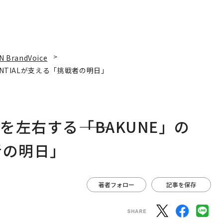
N BrandVoice
ENTIALが支える「挑戦者の明日」
左右する――「BAKUNE」の
者の明日」
著者フォロー
記事を保存