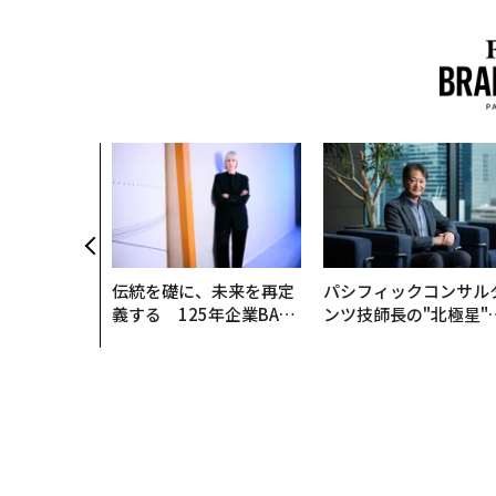
伝統を礎に、未来を再定
パシフィックコンサル
義する 125年企業BAT
ンツ技師長の"北極星"
が挑むスモークレスな未
災害への無力感を乗り
来
え見つけた、防災一筋2
年の答え