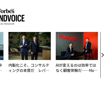
“泊
スパ
日本
（前
タ
内製化こそ、コンサルテ
AIが変えるのは効率では
。
ィングの本質だ レバレ
なく顧客体験だ──Hub
越
ジーズが実践する、次世
Spot Japanが語る「Gr
0
代ファームの全貌
ow Better」な組織のつ
くり方