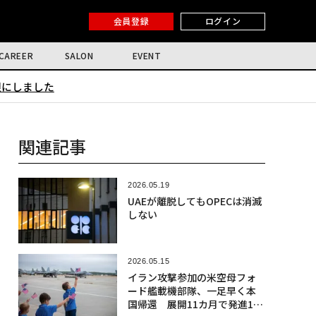
会員登録
ログイン
CAREER
SALON
EVENT
限にしました
関連記事
2026.05.19
UAEが離脱してもOPECは消滅
しない
2026.05.15
イラン攻撃参加の米空母フォ
ード艦載機部隊、一足早く本
国帰還 展開11カ月で発進1万