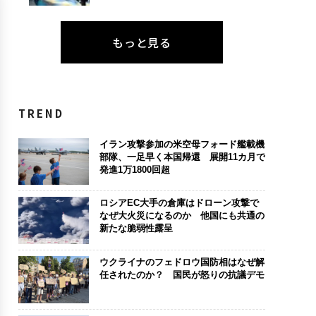
もっと見る
TREND
イラン攻撃参加の米空母フォード艦載機
部隊、一足早く本国帰還 展開11カ月で
発進1万1800回超
ロシアEC大手の倉庫はドローン攻撃で
なぜ大火災になるのか 他国にも共通の
新たな脆弱性露呈
ウクライナのフェドロウ国防相はなぜ解
任されたのか？ 国民が怒りの抗議デモ