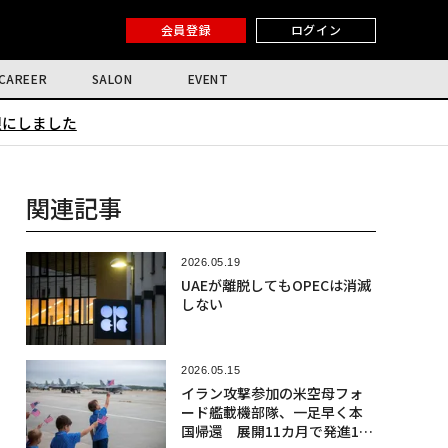
会員登録
ログイン
CAREER
SALON
EVENT
限にしました
関連記事
2026.05.19
UAEが離脱してもOPECは消滅
しない
2026.05.15
イラン攻撃参加の米空母フォ
ード艦載機部隊、一足早く本
国帰還 展開11カ月で発進1万