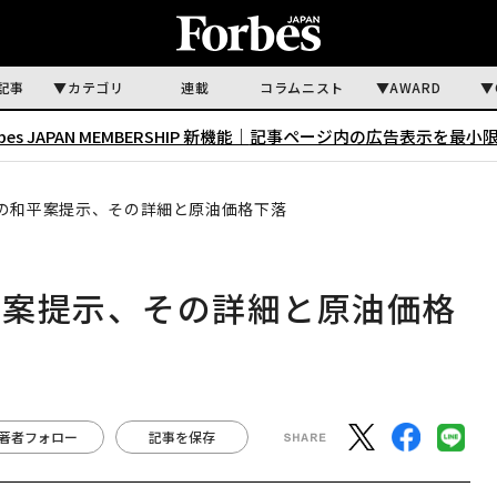
記事
カテゴリ
連載
コラムニスト
AWARD
rbes JAPAN MEMBERSHIP 新機能｜
記事ページ内の広告表示を最小
の和平案提示、その詳細と原油価格下落
平案提示、その詳細と原油価格
著者フォロー
記事を保存