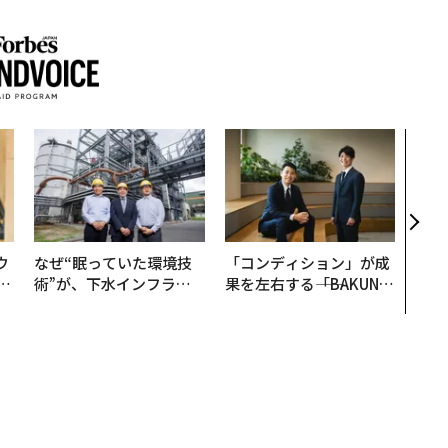
AI
なく
Spo
ow 
くり
ウ
なぜ“眠っていた環境技
「コンディション」が成
u
術”が、下水インフラを
果を左右する――「BAKUN
─
変えたのか──産総研×
E」のTENTIALが支える
営
月島JFEアクアソリュー
「挑戦者の明日」
ションの10年