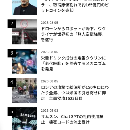
ラー、取得原価割れで約165億円のビ
ットコインを売却
2026.08.05
ドローンからロボットが降下、ウク
ライナが世界初の「無人空挺強襲」
を遂行
2026.08.06
栄養ドリンク成分の定番タウリンに
「老化細胞」を除去するメカニズム
を発見
2026.08.05
ロシアの攻撃で給油所が150キロにわ
たり全滅、ウは米国の引き寄せに奔
走 全面侵攻1623日目
2023.05.03
サムスン、ChatGPTの社内使用禁
止 機密コードの流出受け