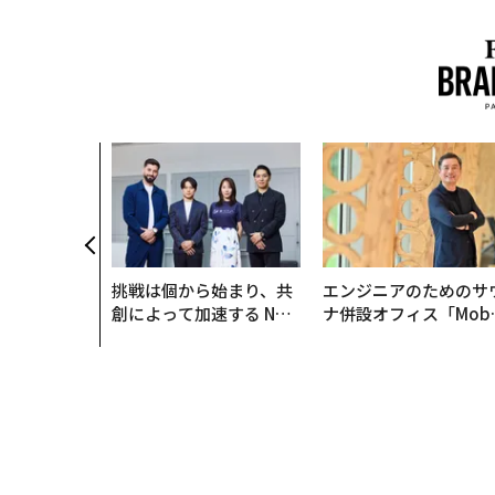
AI〜AI時
ラダイムシフ
別化」の核心
ウェルスナビ
挑戦は個から始まり、共
エンジニアのためのサ
創によって加速する NOR
ナ併設オフィス「Mobi
QAIN JAPAN 特別座談会
s Park」がオープン─
タマディックが健康経
を徹底する理由