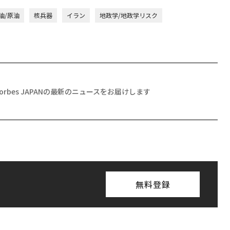
油/原油
核兵器
イラン
地政学/地政学リスク
Forbes JAPANの最新のニュースをお届けします
無料登録