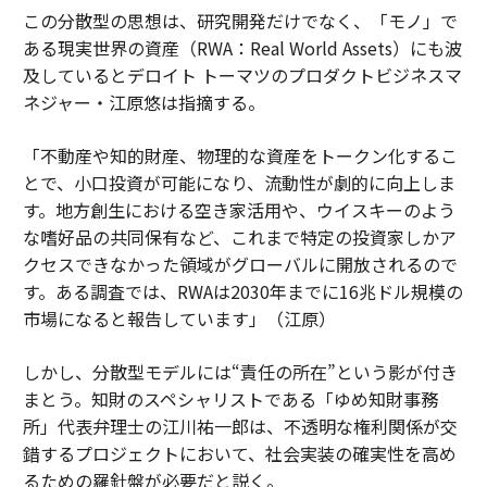
この分散型の思想は、研究開発だけでなく、「モノ」で
ある現実世界の資産（RWA：Real World Assets）にも波
及しているとデロイト トーマツのプロダクトビジネスマ
ネジャー・江原悠は指摘する。
「不動産や知的財産、物理的な資産をトークン化するこ
とで、小口投資が可能になり、流動性が劇的に向上しま
す。地方創生における空き家活用や、ウイスキーのよう
な嗜好品の共同保有など、これまで特定の投資家しかア
クセスできなかった領域がグローバルに開放されるので
す。ある調査では、RWAは2030年までに16兆ドル規模の
市場になると報告しています」（江原）
しかし、分散型モデルには“責任の所在”という影が付き
まとう。知財のスペシャリストである「ゆめ知財事務
所」代表弁理士の江川祐一郎は、不透明な権利関係が交
錯するプロジェクトにおいて、社会実装の確実性を高め
るための羅針盤が必要だと説く。