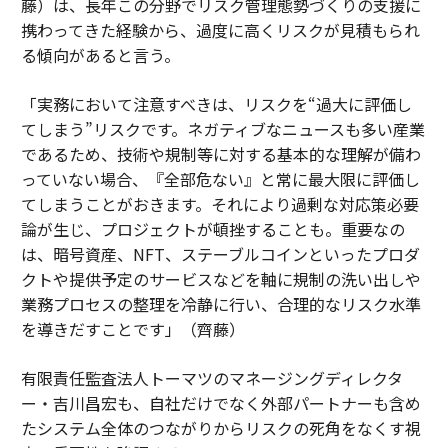
藤）は、長年この分野でリスク管理態勢づくりの支援に
携わってきた経験から、過度に高くリスクが見積もられ
る傾向があると言う。
「実務において注意すべきは、リスクを“過大に評価し
てしまう”リスクです。ネガティブなニュースも多い産業
であるため、技術や規制等に対する基本的な理解が備わ
っていない場合、『全部危ない』と常に最大限に評価し
てしまうことがおきます。それにより過剰な対応策必要
論が生じ、プロジェクトが頓挫することも。重要なの
は、暗号資産、NFT、ステーブルコインといったプロダ
クトや提供予定のサービスなどを軸に規制の洗い出しや
業務プロセスの整理を冷静に行い、合理的なリスク水準
を導きだすことです」（齊藤）
有限責任監査法人トーマツのマネージングディレクタ
ー・吉川昌宏も、自社だけでなく外部パートナーも含め
たシステム全体のつながりからリスクの死角をなくす視