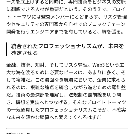
ースを底上げすると同時に、専門技術をビジネスの文脈
に翻訳できる人材が重要だという。そのうえで、デロイ
ト トーマツには監査メンバーにとどまらず、リスク管理
やセキュリティの専門家から自社でのブロックチェーン
開発を行うエンジニアまでを有していると、胸を張る。
統合されたプロフェッショナリズムが、未来を
確定させる
金融、技術、知財、そしてリスク管理。Web3という広
大な海を渡るために必要なピースは、あまりに多く、そ
して複雑だ。この海図なき航海において、企業に求めら
れるのは、複雑な論点を統合しながら進むための羅針盤
だ。技術の最深部を理解し、法規制の最前線を切り開
き、構想を実装へとつなげる。そんなデロイト トーマツ
の一気通貫したプロフェッショナリズムこそが、不確実
な未来を確かな勝算へと変えてくれるはずだ。