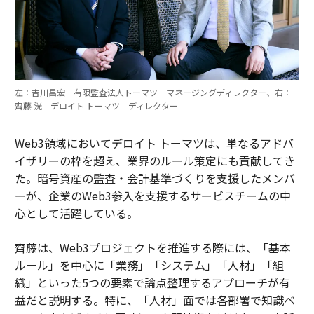
左：吉川昌宏 有限監査法人トーマツ マネージングディレクター、右：
齊藤 洸 デロイト トーマツ ディレクター
Web3領域においてデロイト トーマツは、単なるアドバ
イザリーの枠を超え、業界のルール策定にも貢献してき
た。暗号資産の監査・会計基準づくりを支援したメンバ
ーが、企業のWeb3参入を支援するサービスチームの中
心として活躍している。
齊藤は、Web3プロジェクトを推進する際には、「基本
ルール」を中心に「業務」「システム」「人材」「組
織」といった5つの要素で論点整理するアプローチが有
益だと説明する。特に、「人材」面では各部署で知識ベ