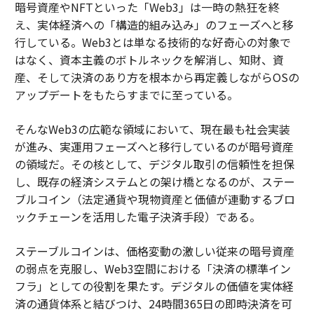
暗号資産やNFTといった「Web3」は一時の熱狂を終
え、実体経済への「構造的組み込み」のフェーズへと移
行している。Web3とは単なる技術的な好奇心の対象で
はなく、資本主義のボトルネックを解消し、知財、資
産、そして決済のあり方を根本から再定義しながらOSの
アップデートをもたらすまでに至っている。
そんなWeb3の広範な領域において、現在最も社会実装
が進み、実運用フェーズへと移行しているのが暗号資産
の領域だ。その核として、デジタル取引の信頼性を担保
し、既存の経済システムとの架け橋となるのが、ステー
ブルコイン（法定通貨や現物資産と価値が連動するブロ
ックチェーンを活用した電子決済手段）である。
ステーブルコインは、価格変動の激しい従来の暗号資産
の弱点を克服し、Web3空間における「決済の標準イン
フラ」としての役割を果たす。デジタルの価値を実体経
済の通貨体系と結びつけ、24時間365日の即時決済を可