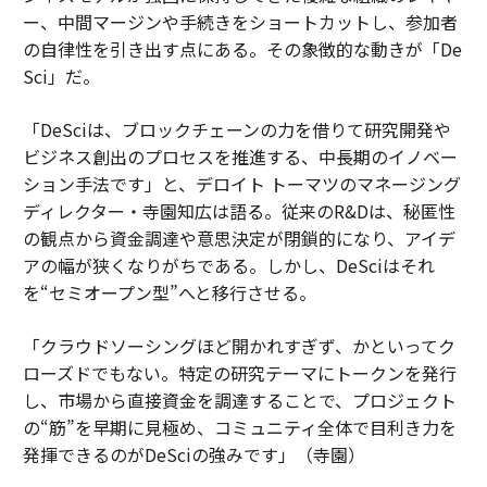
ー、中間マージンや手続きをショートカットし、参加者
の自律性を引き出す点にある。その象徴的な動きが「De
Sci」だ。
「DeSciは、ブロックチェーンの力を借りて研究開発や
ビジネス創出のプロセスを推進する、中長期のイノベー
ション手法です」と、デロイト トーマツのマネージング
ディレクター・寺園知広は語る。従来のR&Dは、秘匿性
の観点から資金調達や意思決定が閉鎖的になり、アイデ
アの幅が狭くなりがちである。しかし、DeSciはそれ
を“セミオープン型”へと移行させる。
「クラウドソーシングほど開かれすぎず、かといってク
ローズドでもない。特定の研究テーマにトークンを発行
し、市場から直接資金を調達することで、プロジェクト
の“筋”を早期に見極め、コミュニティ全体で目利き力を
発揮できるのがDeSciの強みです」（寺園）