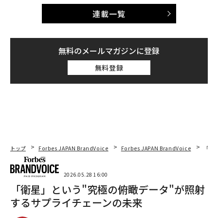
連載一覧
無料のメールマガジンに登録
無料登録
トップ
Forbes JAPAN BrandVoice
Forbes JAPAN BrandVoice
「衛
2026.05.28 16:00
「衛星」という"究極の俯瞰データ"が照射
するサプライチェーンの未来