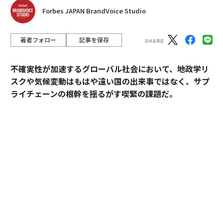
Forbes JAPAN BrandVoice Studio
著者フォロー
記事を保存
不確実性が加速するグローバル社会において、地政学リ
スクや気候変動はもはや遠い国の出来事ではなく、サプ
ライチェーンの根幹を揺るがす喫緊の課題だ。
複雑な供給網のリスクを予測するうえで、「衛星リモー
トセンシング」技術に注目が集まっている。デロイト ト
ーマツでサプライチェーンユニットを率いる井上智と、
今年4月に同グループに参画したデロイト トーマツ サス
テナクラフト（DTSC） 代表取締役の末次浩詩が、衛星
データ時代の生存戦略について議論を交わした。
――本対談のテーマは「衛星リモートセンシング」です。最
初に、おふたりが手がけている領域や事業についてお聞