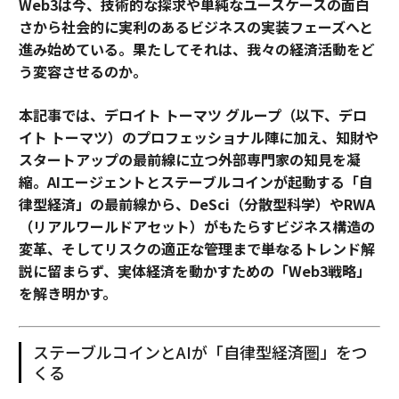
Web3は今、技術的な探求や単純なユースケースの面白
さから社会的に実利のあるビジネスの実装フェーズへと
進み始めている。果たしてそれは、我々の経済活動をど
う変容させるのか。
本記事では、デロイト トーマツ グループ（以下、デロ
イト トーマツ）のプロフェッショナル陣に加え、知財や
スタートアップの最前線に立つ外部専門家の知見を凝
縮。AIエージェントとステーブルコインが起動する「自
律型経済」の最前線から、DeSci（分散型科学）やRWA
（リアルワールドアセット）がもたらすビジネス構造の
変革、そしてリスクの適正な管理まで――単なるトレンド解
説に留まらず、実体経済を動かすための「Web3戦略」
を解き明かす。
ステーブルコインとAIが「自律型経済圏」をつ
くる