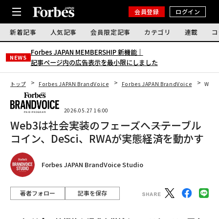
会員登録
ログイン
新着記事
人気記事
会員限定記事
カテゴリ
連載
コ
Forbes JAPAN MEMBERSHIP 新機能｜
NEWS
記事ページ内の広告表示を最小限にしました
トップ
Forbes JAPAN BrandVoice
Forbes JAPAN BrandVoice
Web
2026.05.27 16:00
Web3は社会実装のフェーズへ――ステーブル
コイン、DeSci、RWAが実態経済を動かす
Forbes JAPAN BrandVoice Studio
著者フォロー
記事を保存