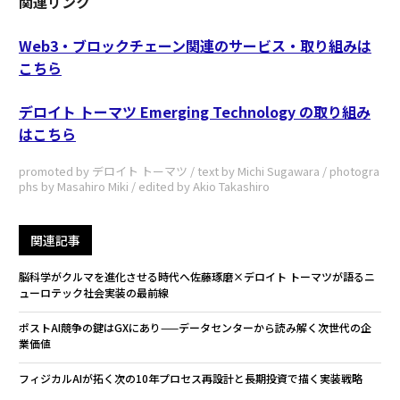
関連リンク
Web3・ブロックチェーン関連のサービス・取り組みは
こちら
デロイト トーマツ Emerging Technology の取り組み
はこちら
promoted by デロイト トーマツ / text by Michi Sugawara / photogra
phs by Masahiro Miki / edited by Akio Takashiro
関連記事
脳科学がクルマを進化させる時代へ――佐藤琢磨×デロイト トーマツが語るニ
ューロテック社会実装の最前線
ポストAI競争の鍵はGXにあり——データセンターから読み解く次世代の企
業価値
フィジカルAIが拓く次の10年――プロセス再設計と長期投資で描く実装戦略