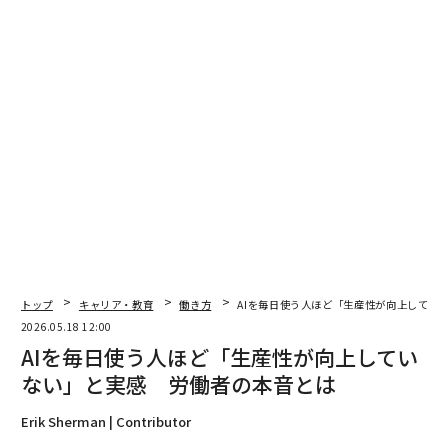
ない。
事前に決められた議題なしに真のつながりに焦点を当て
ることで、スタッフが認められ、声を聞いてもらえる場
を作ることができる。これは、職場での
無関心と戦う
た
めに最も重要なことかもしれない。なぜなら、無関心は
多くの場合、価値を認められていない、見られていな
い、話を聞いてもらえていない、あるいは一体感のある
全体の一部ではないと感じることから生じるからだ。
忘れてはならないのは、真のつながりを作るには、その
人の条件に合わせて、その人のためにカスタマイズする
トップ
キャリア・教育
働き方
AIを毎日使う人ほど「生産性が向上してい
必要があるということだ。これは万能の解決策ではな
2026.05.18 12:00
く、その人の性格、仕事の習慣、学習方法などに合わせ
AIを毎日使う人ほど「生産性が向上してい
てカスタマイズしなければならない。しかし、ここに努
ない」と実感 労働者の本音とは
力を注ぐことで、スタッフを無関心の泥沼から抜け出さ
せることに大きな成果をもたらすだろう。
Erik Sherman | Contributor