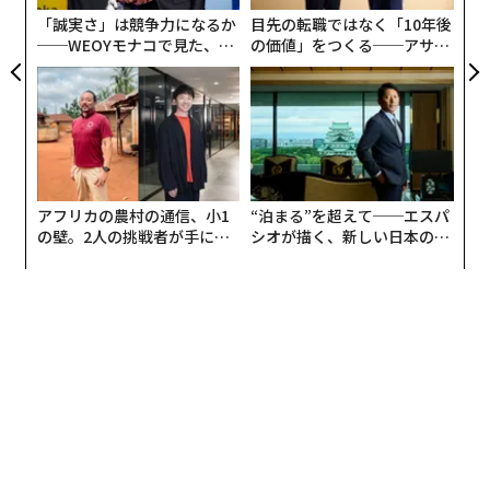
ている。AIの時代において、データがあらゆる場所から
「誠実さ」は競争力になるか
目先の転職ではなく「10年後
容赦なく流れ込んでくる
中、そのデータを真の情報に変
──WEOYモナコで見た、く
の価値」をつくる──アサイ
換することが、大きな違いを生み出す。チームを低迷状
ら寿司の経営哲学
ンの長期伴走型支援とは
態から脱却させ、職場を再び素晴らしい場所にする3つ
の方法を紹介する。
真のつながりに焦点を当てる
スタッフの誰もが、真の意味で認められたいと望んでい
アフリカの農村の通信、小1
“泊まる”を超えて──エスパ
る。そのために努力を惜しまないことだ。創意工夫が必
の壁。2人の挑戦者が手にし
シオが描く、新しい日本のラ
た「次なる武器」
グジュアリー（前編）
要かもしれないが、スタッフのために時間を割き、そば
にいることは、無関心に対抗するための最も重要な方法
の一つである。
例えば、バーチャルコーヒーブレイクを設けて、スタッ
フが直面している
問題について話し合ったり
、クライア
ントとの複雑な問題についてガイダンスを提供したりす
ることが考えられる。あるいは、チームメンバーが何で
も話し合える安全な場を作る対面ミーティングかもしれ