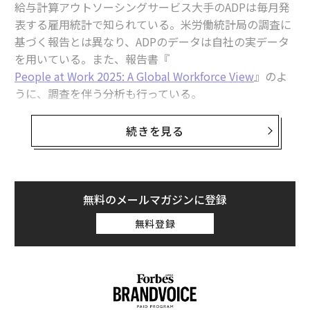
給与計算アウトソーシングサービス大手のADPは毎月発
変化を取り入れる
表する雇用統計で知られている。米労働統計局の調査に
時には、無関心な従業員に必要なのは、
日常業務の変化
基づく報告とは異なり、ADPのデータは自社の実データ
だけである。職務記述書から大きく逸脱することを言っ
を用いている。また、報告書『
ているのではなく、たとえ短期間であっても、その再解
People at Work 2025: A Global Workforce View
』のよ
釈かもしれない。
うに、調査を伴う分析も行っている。
例えば、そのスタッフメンバーが
同社がこのほど発表した
報告書
は人工知能（AI）に関す
続きを見る
オフィスで対面勤務している
場合、1週間のリモートワ
るもので、「6大陸34市場の約3万8000人の就労成人を
ークを提案してみる。そのスタッフメンバーが月に2週
対象とした層別無作為抽出」に基づいている。うち2181
間クライアントのもとへ出張している場合、出張を休止
人は北米在住だった（この研究で使用されたデータは20
してクライアントとリモートで接続することを提案す
24年に収集されたものであることが解釈上の弱点ではあ
無料のメールマガジンに登録
る。無関心なスタッフメンバーが週中ずっと会議に出て
るが、それでも興味深い情報が含まれている）。労働者
無料登録
いる場合は、その人のために会議のない週を宣言する。
にとって前向きな結果もいくつかあったが、懸念すべき
ものもあった。1つは期待されていた大きなメリットが
この創造的なアイデアのテーマは、そもそもスタッフメ
現実のものとなっていないこと、もう1つは自分の仕事
ンバーを無関心にさせた日常業務の規則性を変えること
が安全ではないと考える従業員たちの不安だ。
である。日々の業務の単調さが無関心につながった可能