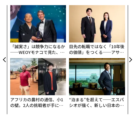
性があり、そのルーティンをほんの少し変えるだけで、
欠けているメリット
離脱してしまった
スタッフメンバーを取り戻せるかもし
キ
「
ADPが指摘しているように、AI導入による最大のメリッ
か。
左右
れない。
キャ
T
トの1つとして期待されていたのは、AIを利用する労働
革
R S
日
者が生産性の向上を実感できるということだった。しか
自律性、そしてさらなる自律性
ク
た「
し実際には多くの人がそう感じていない。
正気の人間なら、無関心な従業員により多くの自由を与
「誠実さ」は競争力になるか
目先の転職ではなく「10年後
えることはないだろう。しかし、多くの人が考えること
──WEOYモナコで見た、く
の価値」をつくる──アサイ
とは逆に、時には創造的になり、
正反対のことをする
こ
ら寿司の経営哲学
ンの長期伴走型支援とは
とが、無関心な従業員の関与を促すために行うべき正確
なことである場合がある。
無関心な従業員により多くの自律性を与えてみよう。何
に取り組むべきか、どのように貢献すべきか、何に焦点
アフリカの農村の通信、小1
“泊まる”を超えて──エスパ
を当てるべきかを、その人自身に決めさせるのだ。その
の壁。2人の挑戦者が手にし
シオが描く、新しい日本のラ
結果に驚くかもしれない。
た「次なる武器」
グジュアリー（前編）
価値、信頼、受容は自律的思考の特徴であり、無関心な
人々が自分自身の運命を切り開くことを許すことは、