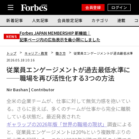
会員登録
ログイン
新着記事
人気記事
会員限定記事
カテゴリ
連載
コ
Forbes JAPAN MEMBERSHIP 新機能｜
NEWS
記事ページ内の広告表示を最小限にしました
トップ
キャリア・教育
働き方
従業員エンゲージメントが過去最低水準に─
2026.05.18 10:16
従業員エンゲージメントが過去最低水準に
──職場を再び活性化する3つの方法
Nir Bashan | Contributor
全米の企業チームが、仕事に対して無気力感を抱いてい
る。さらに言えば、多くのチームが仕事から完全に離脱
している状態だ。最近発表された
ギャラップの2026年版「世界の職場の現状」
調査による
と、従業員エンゲージメントは20%という複数年ぶりの