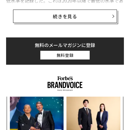
低水準を記録した。これは2020年以降で最低の水準であ
る。また、職場でのエンゲージメントは年々低下し続け
ているという傾向も示されている。この低下を牽引して
続きを見る
いるのは管理職のエンゲージメント水準のようで、管理
職のうち22%のみが日々の業務に真に関与していると回
答している。
無料のメールマガジンに登録
しかし、この報告書には驚くべき事実も記されている。
無料登録
それは、「ベストプラクティス」を実践する組織では、
管理職のエンゲージメントが79%に達しているというこ
とだ。ギャラップは「ベストプラクティス」組織の定義
についてやや曖昧ではあるが、これらは従業員エンゲー
ジメントを戦略的目標として優先事項に掲げている組織
であることが多い。
キ
「
か。
左右
従業員の無関心、無関与、スタッフ間のコミュニケーシ
キャ
T
革
ョン不足といった問題を解決するには、
R S
日
ク
創造性と創造的なアプローチ
が、今まで以上に求められ
た「