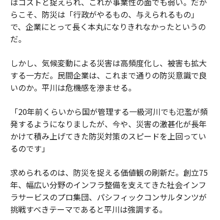
はコストと捉えられ、これが事業性の面でも弱い。だか
らこそ、防災は「行政がやるもの、与えられるもの」
で、企業にとって長く本丸になりきれなかったというの
だ。
しかし、気候変動による災害は高頻度化し、被害も拡大
する一方だ。民間企業は、これまで通りの防災意識で良
いのか。平川は危機感を滲ませる。
「20年前くらいから国が管理する一級河川でも氾濫が頻
発するようになりましたが、今や、災害の激甚化が長年
かけて積み上げてきた防災対策のスピードを上回ってい
るのです」
求められるのは、防災を捉える価値観の刷新だ。創立75
年、幅広い分野のインフラ整備を支えてきた社会インフ
ラサービスのプロ集団、パシフィックコンサルタンツが
挑戦すべきテーマであると平川は強調する。