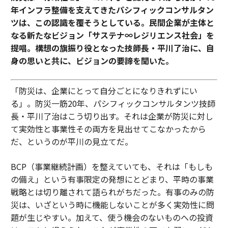
履歴書に頼る採用は限界に、スキルベース採用への転換が急務
年インフラ整備を支えてきたパシフィックコンサルタン
ツは、この認識を覆そうとしている。民間企業が主体と
なる新たなビジョン「サステナ∞レジリエンス社会」を
AI / 人工知能
Z世代
提唱。構想の旗振り役となった技師長・平川了治に、自
キャリア/キャリアアップ/キャリアパス/キャリア戦略
身の思いと共に、ビジョンの要諦を聞いた。
メンター
ストレス
生産性
タグ：
燃え尽き症候群/バーンアウト
プロンプト
人員削減
「防災は、企業にとって自分ごとになりきれずにい
マインドセット
感情
思考
る」。防災一筋20年、パシフィックコンサルタンツ技師
ネットワーキング/人脈作り
長・平川了治はこう切り出す。それは企業が防災に対し
て実効性と事業性その両方を見出せてこなかったから
だ、というのが平川の見立てだ。
advertisement
BCP（事業継続計画）を整えていても、それは「もしも
の備え」という有事限定の発想にとどまり、平時の事業
戦略とは切り離されて語られがちだった。有事のみの防
災は、いざという時に機能しないことが多く実効性に問
題が生じやすい。加えて、使う機会のないものへの投資