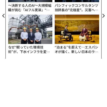
〜決断する人のAI〜大規模組
パシフィックコンサルタンツ
回答者のほぼ半数（49%）がAIに対して「好奇心」を抱
織が挑む「AIフル実装」“使
技師長の"北極星"。災害への
う”企業から“動く”企業へ【N
無力感を乗り越え見つけた、
いていると答えたが、その直後に「不安」（42%）と
TTドコモビジネス×PwC】
防災一筋20年の答え
「怒り」（31%）が続く。「興奮」（22%）や「希望」
（18%）を挙げた人はより少なかった。
前年と比べると、感情はより否定的な方向へとシフトし
ている。「興奮」は14ポイント低下し、「希望」は9ポ
なぜ“眠っていた環境技
“泊まる”を超えて─エスパシ
イント低下した一方、「怒り」は9ポイント増加した。
術”が、下水インフラを変え
オが描く、新しい日本のラグ
たのか──産総研×月島JFE
ジュアリー（中編）
アクアソリューションの10年
利用頻度は、こうした見方を形づくるうえで明確な役割
を果たしている。AIを日常的に使う人ほど、好奇心、興
奮、希望といった前向きな感情を報告する。AIを一度も
使ったことがない人は、不安や怒りをより感じていると
報告した。しかし、頻繁な利用者の間でさえ熱意は低下
している。2025年以降、「興奮」は18ポイント低下し、
「希望」は11ポイント低下した。