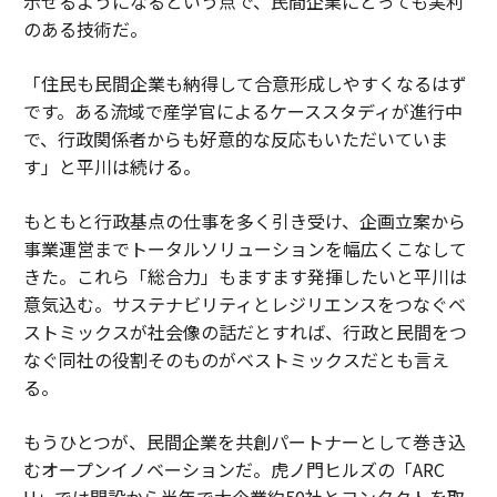
示せるようになるという点で、民間企業にとっても実利
のある技術だ。
「住民も民間企業も納得して合意形成しやすくなるはず
です。ある流域で産学官によるケーススタディが進行中
で、行政関係者からも好意的な反応もいただいていま
す」と平川は続ける。
もともと行政基点の仕事を多く引き受け、企画立案から
事業運営までトータルソリューションを幅広くこなして
きた。これら「総合力」もますます発揮したいと平川は
意気込む。サステナビリティとレジリエンスをつなぐベ
ストミックスが社会像の話だとすれば、行政と民間をつ
なぐ同社の役割そのものがベストミックスだとも言え
る。
もうひとつが、民間企業を共創パートナーとして巻き込
むオープンイノベーションだ。虎ノ門ヒルズの「ARC
H」では開設から半年で大企業約50社とコンタクトを取