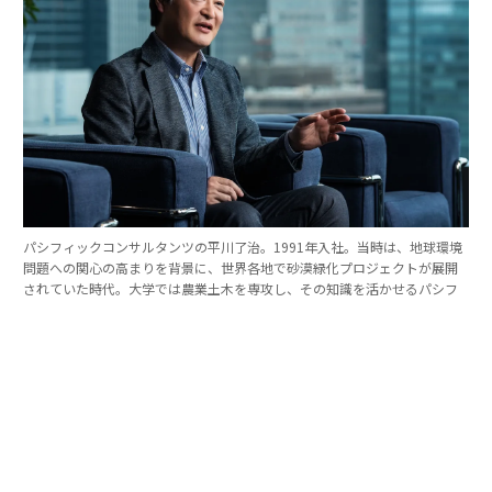
パシフィックコンサルタンツの平川了治。1991年入社。当時は、地球環境
問題への関心の高まりを背景に、世界各地で砂漠緑化プロジェクトが展開
されていた時代。大学では農業土木を専攻し、その知識を活かせるパシフ
ィックコンサルタンツに入社を決めた。
「防災は10点ずつを積み重ねる」。技師長の原
点
これほど広いビジョンを語れる平川とは、いったいどん
な人物なのか。そのキャリアをたどると、日本の防災史
との重なりも見えてくる。