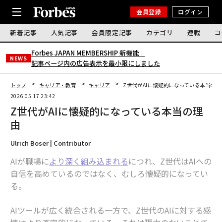
会員登録
ログイン
新着記事
人気記事
会員限定記事
カテゴリ
連載
コ
Forbes JAPAN MEMBERSHIP 新機能｜
NEWS
記事ページ内の広告表示を最小限にしました
トップ
キャリア・教育
キャリア
Z世代がAIに懐疑的になっている本当の理
2026.05.17 23:42
Z世代がAIに懐疑的になっている本当の理
由
Ulrich Boser | Contributor
AIが職場に
より深く組み込まれる
につれ、Z世代はAIへの
自信を高めているのではなく、むしろ懐疑的になってい
る。
AIツールが広く統合される一方で、Z世代のAIに対する感