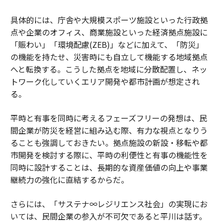
具体的には、庁舎や大規模スポーツ施設といった行政拠
点や企業のオフィス、商業施設といった経済拠点施設に
「賑わい」「環境配慮(ZEB)」などに加えて、「防災」
の機能を持たせ、災害時にも自立して機能する地域拠点
へと転換する。こうした拠点を地域に分散配置し、ネッ
トワーク化していくエリア開発や都市計画が想定され
る。
平時と有事を同時に考えるフェーズフリーの発想は、民
間企業が防災を経営に組み込む際、有力な視点となりう
ることも強調しておきたい。拠点施設の新設・移転や都
市開発を検討する際に、平時の利便性と有事の機能性を
同時に設計することは、長期的な資産価値の向上や事業
継続力の強化に直結するからだ。
さらには、「サステナ∞レジリエンス社会」の実現にお
いては、民間企業の参入が不可欠であると平川は話す。