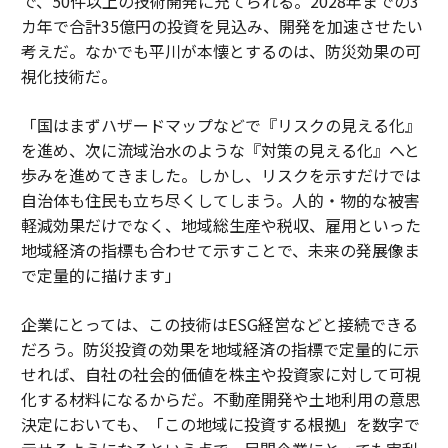
で、50件以上の技術開発に充てられる。2028年までの3
カ年で合計35億円の投資を見込み、開発を加速させたい
考えだ。なかでも平川が本懐とするのは、防災効果の可
視化技術だ。
「国はまずハザードマップなどで『リスクの見える化』
を進め、次に流域治水のような『対策の見える化』へと
歩みを進めてきました。しかし、リスクを示すだけでは
自治体も住民も立ち尽くしてしまう。人的・物的な被害
軽減効果だけでなく、地域総生産や税収、雇用といった
地域経済の指標も合わせて示すことで、未来の発展像ま
で定量的に描けます」
企業にとっては、この技術はESG経営などと接続できる
だろう。防災投資の効果を地域経済の指標で定量的に示
せれば、自社の社会的価値を株主や投資家に対して可視
化する材料になるからだ。不動産開発や土地利用の意思
決定においても、「この地域に投資する根拠」を数字で