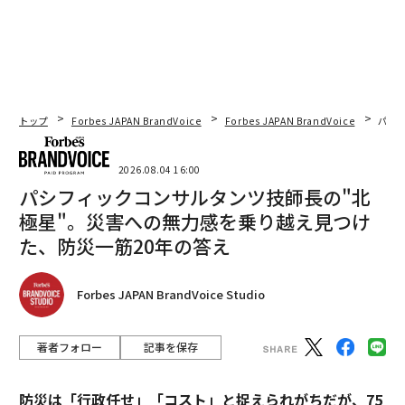
最新号の購入はこちらから
メンバーシップに登録する
トップ
Forbes JAPAN BrandVoice
Forbes JAPAN BrandVoice
パシ
2026.08.04 16:00
パシフィックコンサルタンツ技師長の"北
関連記事
極星"。災害への無力感を乗り越え見つけ
自宅の働く空間を整え、ウェルネスを高めるためのシンプルな方法10選
た、防災一筋20年の答え
AIは従業員の主体性を広げるが、なぜ多くの企業はそれを阻むのか
Forbes JAPAN BrandVoice Studio
新卒が直面する自己不信を克服する──キャリア初期に自信を強化する5つ
の戦略
著者フォロー
記事を保存
創業者の4割が「起業は会社勤めより安全」と断言、今すぐ起業するための
3つの方法
防災は「行政任せ」「コスト」と捉えられがちだが、75