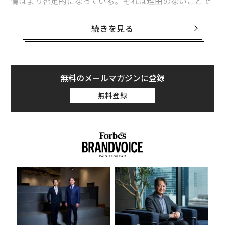
情はより否定的になっている。それは理由のないことで
はない。雇用がAIに代替されること、初級職の機会が減
ること、さらには長期的な認知への影響といった懸念
続きを見る
が、彼らの懐疑心を形づくっている。ただし明確な分断
がある。AIを積極的に使う人ほど好奇心や楽観を抱きや
すいのに対し、非利用者は不安が強く、より不信感を持
ちやすい。注目すべきは、利用者の間でさえ、熱量が
無料のメールマガジンに登録
年々弱まっているように見える点だ。
無料登録
ここから重要な問いが浮かび上がる。AIが駆動する世界
において、Z世代は傍観者のままでいられるのだろう
か。
Z世代の感情は変化している
果を
エ
ウォルトン・ファミリー財団、GSV Ventures、ギャラッ
EN
設オ
明
が
プによる
最新の調査
（Z世代から1500件超の回答を収
“
が
集）は、AIをめぐる感情が入り混じっていることを示し
シ
グ
ている。