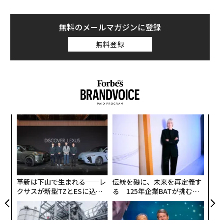
センターをめぐって提携することになると報じた。
SpaceXを率いるイーロン・マスクは、AIデータセンター
無料のメールマガジンに登録
を宇宙空間に設置することが、莫大な資源を必要とする
無料登録
インフラ施設を建設するうえで最も費用対効果の高い方
法になると主張してきた。
〜
金
個
“
ェ
シ
グ
革新は下山で生まれる──レ
伝統を礎に、未来を再定義す
クサスが新型TZとESに込め
る 125年企業BATが挑むス
た「DISCOVER」の哲学
モークレスな未来