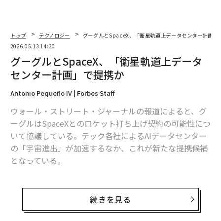
トップ
テクノロジー
グーグルとSpaceX、「衛星軌道上データセンター計画」
2026.05.13 14:30
グーグルとSpaceX、「衛星軌道上データ
センター計画」で提携か
Antonio Pequeño IV | Forbes Staff
ウォール・ストリート・ジャーナルの報道によると、グ
ーグルはSpaceXとのロケット打ち上げ契約の可能性につ
いて協議している。テック各社によるAIデータセンター
の「宇宙進出」が加速するなか、これが新たな提携候補
となっている。
ウォール・ストリート・ジャーナルは、事情に詳しい匿
名の関係者の話によれば、この提案ではクラウドやAI分
続きを見る
野で競合関係にあるグーグルとSpaceXが、軌道上データ