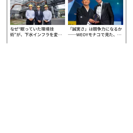
なぜ“眠っていた環境技
「誠実さ」は競争力になるか
術”が、下水インフラを変え
──WEOYモナコで見た、く
たのか──産総研×月島JFE
ら寿司の経営哲学
アクアソリューションの10年
翻訳＝酒匂寛
2026年9月号発売中
最新号の購入はこちらから