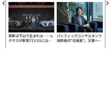
トップエグゼクティブのキャ
個別化」の核心 【MUFG×ウ
リアに触れる1日│CAREER S
ェルスナビ×PwC】
UMMIT 2026
革新は下山で生まれる──レ
パシフィックコンサルタンツ
クサスが新型TZとESに込め
技師長の"北極星"。災害への
た「DISCOVER」の哲学
無力感を乗り越え見つけた、
防災一筋20年の答え