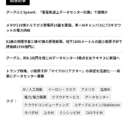
関連記事
グーグルとSpaceX、「衛星軌道上データセンター計画」で提携か
メタが110億ドルでガス発電所10基を建設、単一AIキャンパスに7.5ギガワ
ットの電力供給
82歳の物理学者と娘47歳の原発新興、地下1600メートルの超小型原子炉で
評価額1590億円に
グーグル、約6.2兆円を投じAIデータセンター3拠点を米テキサスに新設へ
トランプ政権、小型原子炉「マイクロリアクター」の承認を迅速化──背
景にデータセンター需要
AI / 人工知能
イーロン・マスク
アメリカ
生成AI
電力/電力需要
クラウドサービス
データセンター
タグ：
クラウドコンピューティング
ステーブルコイン/Stablecoin
ネバダ州
ユタ州
ミシシッピ州
コロラド州