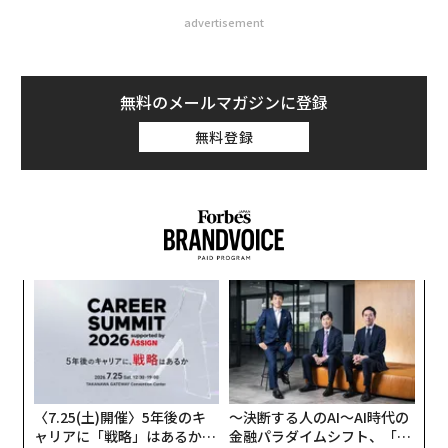
advertisement
無料のメールマガジンに登録
無料登録
「
─
ら
な
術
た
ア
〈7.25(土)開催〉5年後のキ
〜決断する人のAI〜AI時代の
ャリアに「戦略」はあるか。
金融パラダイムシフト、「超