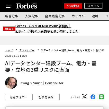
会員登録
ログイン
新着記事
人気記事
会員限定記事
カテゴリ
連載
コ
Forbes JAPAN MEMBERSHIP 新機能｜
NEWS
記事ページ内の広告表示を最小限にしました
トップ
テクノロジー
AIデータセンター建設ブーム、電力・需要・立地の3重リ
2026.05.19 12:00
AIデータセンター建設ブーム、電力・需
要・立地の3重リスクに直面
Craig S. Smith | Contributor
著者フォロー
記事を保存