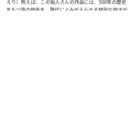
えり）例えば、この裕人さんの作品には、500年の歴史
をもつ箔の技術を、現代によみがえらせる特別な技法が
使用されていますよね。年月とともに沈んだような輝き
を放つ箔を前にすると、今までの歴史や文化のつながり
を実感することができました。これこそが贅沢なひと時
だと感じます。
裕人：
私たちには素材と向き合い、技術を磨き、何百年
も受け継がれてきた文化がありますから。それは世界に
誇れる価値だと思います。
田渕：
ヨーロッパには素晴らしいラグジュアリーブラン
ドが数多くありますね。歴史や物語を積み重ね、その名
前自体が価値になっています。一方、日本には工芸や手
仕事があります。職人が素材と向き合い、長い時間をか
けて培ってきた技術や美意識です。
裕人：
ブランドではなく、人の営みそのものに価値があ