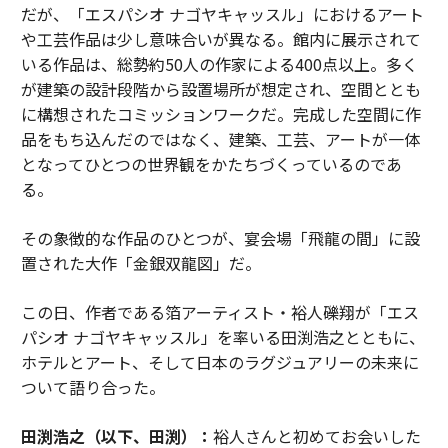
だが、「エスパシオ ナゴヤキャッスル」におけるアート
や工芸作品は少し意味合いが異なる。館内に展示されて
いる作品は、総勢約50人の作家による400点以上。多く
が建築の設計段階から設置場所が想定され、空間ととも
に構想されたコミッションワークだ。完成した空間に作
品をもち込んだのではなく、建築、工芸、アートが一体
となってひとつの世界観をかたちづくっているのであ
る。
その象徴的な作品のひとつが、宴会場「飛龍の間」に設
置された大作「金銀双龍図」だ。
この日、作者である箔アーティスト・裕人礫翔が「エス
パシオ ナゴヤキャッスル」を率いる田渕浩之とともに、
ホテルとアート、そして日本のラグジュアリーの未来に
ついて語り合った。
田渕浩之（以下、田渕）：
裕人さんと初めてお会いした