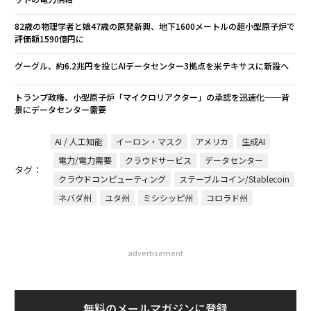
82歳の物理学者と娘47歳の原発新興、地下1600メートルの超小型原子炉で
評価額1590億円に
グーグル、約6.2兆円を投じAIデータセンター3拠点を米テキサスに新設へ
トランプ政権、小型原子炉「マイクロリアクター」の承認を迅速化──背
景にデータセンター需要
AI / 人工知能
イーロン・マスク
アメリカ
生成AI
電力/電力需要
クラウドサービス
データセンター
タグ：
クラウドコンピューティング
ステーブルコイン/Stablecoin
ネバダ州
ユタ州
ミシシッピ州
コロラド州
advertisement
無料のメールマガジンに登録