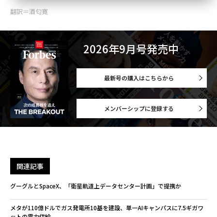
翻訳＝酒匂寛
2026年9月号発売中
最新号の購入はこちらから
メンバーシップに登録する
関連記事
グーグルとSpaceX、「衛星軌道上データセンター計画」で提携か
メタが110億ドルでガス発電所10基を建設、単一AIキャンパスに7.5ギガワ
ットの電力供給