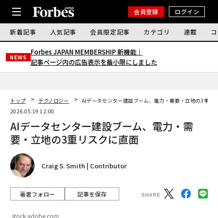
会員登録
ログイン
新着記事
人気記事
会員限定記事
カテゴリ
連載
コ
Forbes JAPAN MEMBERSHIP 新機能｜
NEWS
記事ページ内の広告表示を最小限にしました
トップ
テクノロジー
AIデータセンター建設ブーム、電力・需要・立地の3重リ
2026.05.19 12:00
AIデータセンター建設ブーム、電力・需
要・立地の3重リスクに直面
Craig S. Smith | Contributor
著者フォロー
記事を保存
stock.adobe.com