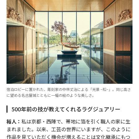
宿泊ロビーに置かれた、彫刻家の中林丈治による「光景 −松−」。同じ高さ
に望める名古屋城とともに一幅の絵のような美しさ。
500年前の技が教えてくれるラグジュアリー
裕人：
私は京都・西陣で、帯地に箔を引く職人の家に生
まれました。以来、工芸の世界にいますが、このように
作品を見ていただく機会が増えることは文化継承にもつ