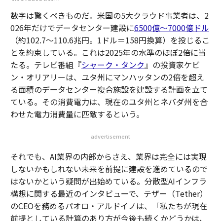
数字は驚くべきものだ。米国の5大クラウド事業者は、2
026年だけでデータセンター建設に
6500億〜7000億ドル
（約102.7～110.6兆円。1ドル＝158円換算）を投じるこ
とを約束している。これは2025年の水準のほぼ2倍に当
たる。テレビ番組『
シャーク・タンク
』の投資家ケビ
ン・オリアリーは、ユタ州にマンハッタンの2倍を超え
る面積のデータセンター複合施設を建設する計画を立て
ている。その消費電力は、現在のユタ州とネバダ州を合
わせた電力消費量に匹敵するという。
advertisement
それでも、AI業界の内部からさえ、業界は完全には実現
しないかもしれない未来を前提に建設を進めているので
はないかという疑問が出始めている。分散型AIインフラ
構想に関する最近のインタビューで、テザー（Tether）
のCEOを務めるパオロ・アルドイノは、「私たちが現在
前提としている計算のあり方が今後も続くかどうかは、