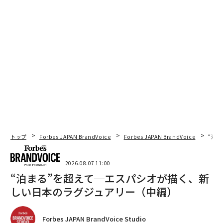
トップ
Forbes JAPAN BrandVoice
Forbes JAPAN BrandVoice
“泊
2026.08.07 11:00
“泊まる”を超えて─エスパシオが描く、新
しい日本のラグジュアリー（中編）
Forbes JAPAN BrandVoice Studio