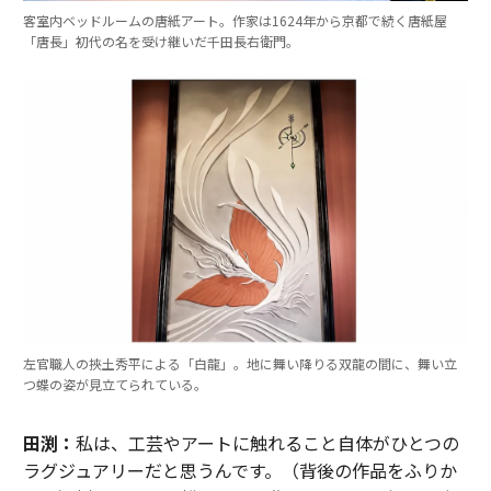
客室内ベッドルームの唐紙アート。作家は1624年から京都で続く唐紙屋
「唐長」初代の名を受け継いだ千田長右衛門。
左官職人の挾土秀平による「白龍」。地に舞い降りる双龍の間に、舞い立
つ蝶の姿が見立てられている。
田渕：
私は、工芸やアートに触れること自体がひとつの
ラグジュアリーだと思うんです。（背後の作品をふりか