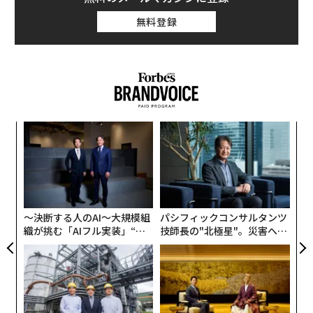
無料登録
果を
エ
EN
設オ
明
が
“
が
シ
グ
〜決断する人のAI〜大規模組
パシフィックコンサルタンツ
織が挑む「AIフル実装」“使
技師長の"北極星"。災害への
う”企業から“動く”企業へ【N
無力感を乗り越え見つけた、
TTドコモビジネス×PwC】
防災一筋20年の答え