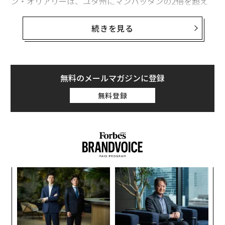
ン・オリアリーは、ユタ州にマンハッタンの2倍を超え
る面積のデータセンター複合施設を建設する計画を立て
ている。その消費電力は、現在のユタ州とネバダ州を合
続きを見る
わせた電力消費量に匹敵するという。
それでも、AI業界の内部からさえ、業界は完全には実現
しないかもしれない未来を前提に建設を進めているので
無料のメールマガジンに登録
はないかという疑問が出始めている。分散型AIインフラ
無料登録
構想に関する最近のインタビューで、テザー（Tether）
のCEOを務めるパオロ・アルドイノは、「私たちが現在
前提としている計算のあり方が今後も続くかどうかは、
まったく明らかではありません。その場合、これほど多
くのデータセンターは必要ないかもしれません」と述べ
た（編注：テザーは、ドル連動型ステーブルコイン「US
るか
「
DT」の発行体。同社はノートPCやスマートフォン上で
、く
左右
の動作をうたう分散型AIインフラ「
QVAC
」および「
T
伝
QVAC Fabric LLM
」を手がけている）。
日
る
モ