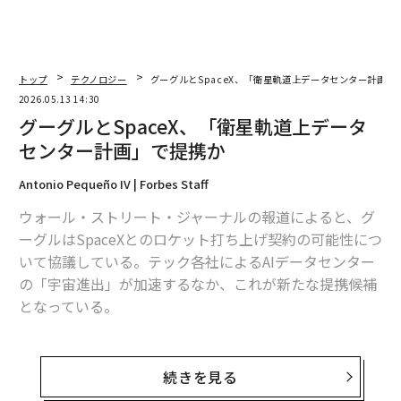
トップ
テクノロジー
グーグルとSpaceX、「衛星軌道上データセンター計画」
2026.05.13 14:30
グーグルとSpaceX、「衛星軌道上データ
センター計画」で提携か
Antonio Pequeño IV | Forbes Staff
ウォール・ストリート・ジャーナルの報道によると、グ
ーグルはSpaceXとのロケット打ち上げ契約の可能性につ
いて協議している。テック各社によるAIデータセンター
の「宇宙進出」が加速するなか、これが新たな提携候補
となっている。
ウォール・ストリート・ジャーナルは、事情に詳しい匿
名の関係者の話によれば、この提案ではクラウドやAI分
続きを見る
野で競合関係にあるグーグルとSpaceXが、軌道上データ