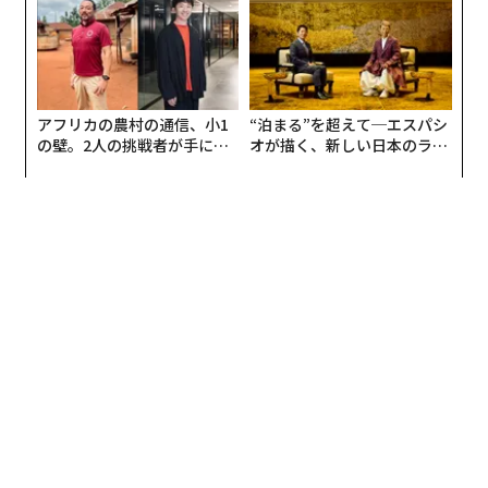
アフリカの農村の通信、小1
“泊まる”を超えて─エスパシ
の壁。2人の挑戦者が手にし
オが描く、新しい日本のラグ
た「次なる武器」
ジュアリー（中編）
翻訳＝酒匂寛
2026年9月号発売中