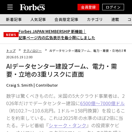
会員登録
ログイン
新着記事
人気記事
会員限定記事
カテゴリ
連載
コ
Forbes JAPAN MEMBERSHIP 新機能｜
NEWS
記事ページ内の広告表示を最小限にしました
トップ
テクノロジー
AIデータセンター建設ブーム、電力・需要・立地の3重リ
2026.05.19 12:00
AIデータセンター建設ブーム、電力・需
要・立地の3重リスクに直面
Craig S. Smith | Contributor
数字は驚くべきものだ。米国の5大クラウド事業者は、2
026年だけでデータセンター建設に
6500億〜7000億ドル
（約102.7～110.6兆円。1ドル＝158円換算）を投じるこ
とを約束している。これは2025年の水準のほぼ2倍に当
たる。テレビ番組『
シャーク・タンク
』の投資家ケビ