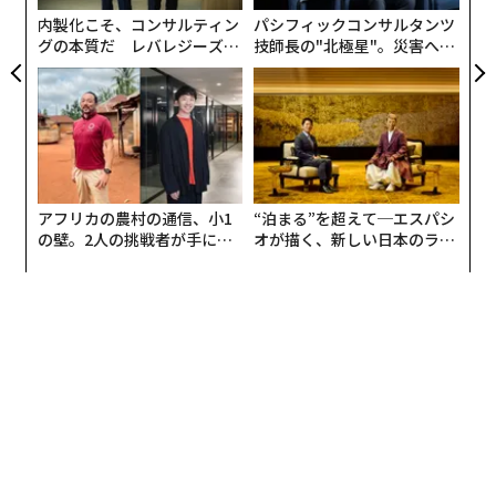
業界は、成長が続くだけでなく、今後何年にもわたり指
内製化こそ、コンサルティン
パシフィックコンサルタンツ
数関数的な増加が続くことを前提にした規模で資本を投
グの本質だ レバレジーズが
技師長の"北極星"。災害への
じている。規模の大きさだけが戦略の正しさを証明する
実践する、次世代ファームの
無力感を乗り越え見つけた、
のであれば、これは米国史上で最も合理的な建設計画と
全貌
防災一筋20年の答え
いうことになる。だが、実際にはそうではない。
アフリカの農村の通信、小1
“泊まる”を超えて─エスパシ
の壁。2人の挑戦者が手にし
オが描く、新しい日本のラグ
た「次なる武器」
ジュアリー（中編）