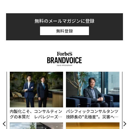
センターをめぐって提携することになると報じた。
SpaceXを率いるイーロン・マスクは、AIデータセンター
無料のメールマガジンに登録
を宇宙空間に設置することが、莫大な資源を必要とする
無料登録
インフラ施設を建設するうえで最も費用対効果の高い方
法になると主張してきた。
るか
「
、く
左右
T
伝
日
る
モ
内製化こそ、コンサルティン
パシフィックコンサルタンツ
グの本質だ レバレジーズが
技師長の"北極星"。災害への
実践する、次世代ファームの
無力感を乗り越え見つけた、
全貌
防災一筋20年の答え