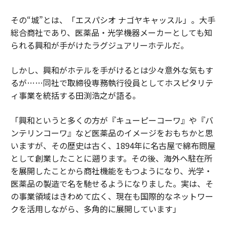
不動産ビジネスを加速させるネットワーキングイベントの極意
その“城”とは、「エスパシオ ナゴヤキャッスル」。大手
総合商社であり、医薬品・光学機器メーカーとしても知
企業文化の再定義：内部の価値観から外部との共創へ
られる興和が手がけたラグジュアリーホテルだ。
AI戦略を持たない企業はない。しかし、その効果を証明できる企業もほと
しかし、興和がホテルを手がけるとは少々意外な気もす
んどない
るが……同社で取締役専務執行役員としてホスピタリテ
映画ビジネスに欠かせない著作権の基礎知識
ィ事業を統括する田渕浩之が語る。
タグ：
経営者/経営陣
「興和というと多くの方が『キューピーコーワ』や『バ
ンテリンコーワ』など医薬品のイメージをおもちかと思
いますが、その歴史は古く、1894年に名古屋で綿布問屋
advertisement
として創業したことに遡ります。その後、海外へ駐在所
を展開したことから商社機能をもつようになり、光学・
医薬品の製造で名を馳せるようになりました。実は、そ
の事業領域はきわめて広く、現在も国際的なネットワー
クを活用しながら、多角的に展開しています」