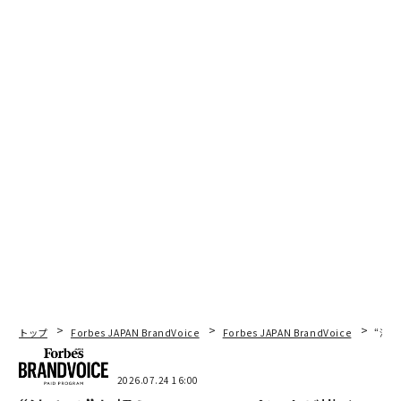
レジリエンス、適応的構造、重要な人材への投資は、ど
のシナリオが展開されても報われる傾向がある。
5. 不確実性を機会として再定義する
過去数十年間の最大の成長ストーリーのいくつかは、混
乱から生まれた。レジリエントで柔軟な組織は、特に競
合他社よりも先に機会を見出せば、ショックを触媒に変
えることができる。
証拠は明確である
戦略立案は2026年に大幅に複雑化している。不確実性は
単なる背景ではなく、現在のビジネス環境を定義する特
徴である。しかし、不確実性は並外れた機会を生み出す
こともある。成功する可能性が最も高い企業は、立案を
トップ
Forbes JAPAN BrandVoice
Forbes JAPAN BrandVoice
“泊
硬直的な予測演習としてではなく、リスクから保護しな
がら、金の卵を産む可能性のある稀なブラックスワンに
2026.07.24 16:00
備える生きたプロセスとして扱う企業である。