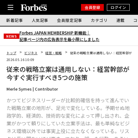
会員登録
ログイン
新着記事
人気記事
会員限定記事
カテゴリ
連載
コ
Forbes JAPAN MEMBERSHIP 新機能｜
NEWS
記事ページ内の広告表示を最小限にしました
トップ
ビジネス
経営・戦略
従来の戦略立案は通用しない：経営幹部が今す
2026.05.16 10:09
従来の戦略立案は通用しない：経営幹部が
今すぐ実行すべき5つの施策
Merle Symes | Contributor
かつてビジネスリーダーが比較的確信を持って進んでい
た戦略立案の地形が、足元で変化している。予期せぬ地
政学的、経済的、技術的な変化によって押し出され、企
業がかつて頼りにしていた立案手法は、最も単純なビジ
ネス環境以外では事実上役に立たなくなっている。リス