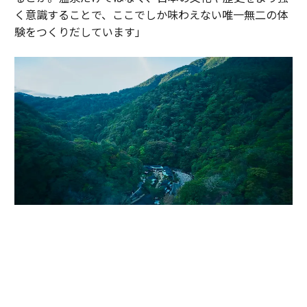
く意識することで、ここでしか味わえない唯一無二の体
験をつくりだしています」
かつて伊達政宗が小田原攻めの際に滞在し、戦の疲れを癒したと伝わる温
泉地。早川沿いの渓谷に9棟のヴィラが点在する「エスパシオ 箱根迎賓館
麟鳳亀龍」（神奈川・箱根）。