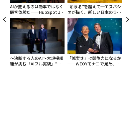
く、戦略立案そのもののタイミングと手法について懸念
防
AIが変えるのは効率ではなく
“泊まる”を超えて─エスパシ
していることを示唆している。それは、計画そのものと
顧客体験だ──HubSpot Ja
オが描く、新しい日本のラグ
同じくらい、立案プロセスをマッピングすることに似て
panが語る「Grow Better」
ジュアリー（中編）
いる。多くの企業にとって、これは立案サイクルの短
な組織のつくり方
縮、シナリオモデリングの拡大使用、柔軟性への重点強
化を意味する。
「2×2」のシナリオ象限フレームワークを用いた従来の
〜決断する人のAI〜大規模組
「誠実さ」は競争力になるか
立案手法は、今日のビジネス現実のすべての変動要素を
織が挑む「AIフル実装」“使
──WEOYモナコで見た、く
考慮するには十分に機敏ではない。立案が不可能になっ
う”企業から“動く”企業へ【N
ら寿司の経営哲学
たわけではないが、今や新たなマインドセットが必要と
TTドコモビジネス×PwC】
されている。
それは脅威か、それとも機会か？
この新たなマインドセットにより、マネージャーはSWO
Tのような従来の立案ツールを再考するようになってい
る。SWOTは非常に分かりやすいように見えるため、人
気のあるツールである。しかし、今日の混乱した環境で