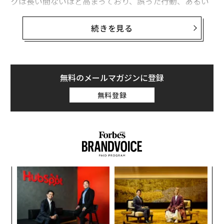
クは長い間ないほど高まっており、誤った行動、あるい
は単なる無策の結果は、迅速かつ深刻なものになりかね
ない。この不確実な現実を考慮して計画を調整しない経
続きを見る
営幹部は、自らの危険を冒すことになる。
世界中の企業リーダーシップがこれを裏付けている。
PwCの2025年グローバルCEO調査
では、CEOがマクロ経
無料のメールマガジンに登録
済のボラティリティを、今後1年間の潜在的な財務損失
無料登録
の最大の要因として挙げており、規制リスクやサイバー
リスクを上回っている。同報告書は、リーダーに対し、
「非常に高い不確実性」に対処するために意思決定を強
化するよう促している。
デロイトの2025年第2四半期CFOシグナルズ
では、財務
担当幹部の楽観主義とリスク選好が顕著に低下してお
革
り、その多くは貿易摩擦と予測不可能なマクロ環境に起
ク
因している。
た「
パ
技
これらの結果は、経営幹部が通常の浮き沈みだけでな
無