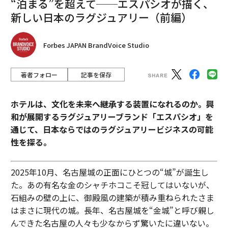
“泊まる”を超えて──エスパシオが描く、
新しい日本のラグジュアリー（前編）
（
forbes.com 原文
）
Forbes JAPAN BrandVoice Studio
2026年9月号発売中
著者フォロー
記事を保存
最新号の購入はこちらから
ホテルは、文化を未来へ継承する装置になれるのか。興
和が展開するラグジュアリーブランド「エスパシオ」を
通じて、日本ならではのラグジュアリービジネスの可能
メンバーシップに登録する
性を探る。
2025年10月、名古屋城の正面にひとつの“城”が誕生し
た。あの有名な金のシャチホコこそ冠してはいないが、
関連記事
石組みの壁の上に、御殿風の建築が積み重ねられたさま
はまさに現代の城。長年、名古屋城を“金城”と呼び親し
イーロン・マスクが頼った紳士的な高利貸し、ブライアン・クルーグの冷
んできた名古屋の人々も少なからず驚いたに違いない。
徹な信用評価術