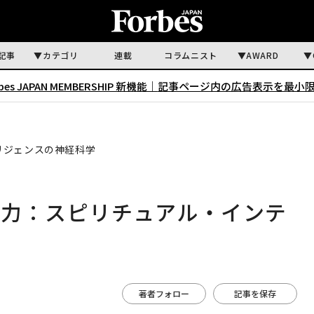
記事
カテゴリ
連載
コラムニスト
AWARD
rbes JAPAN MEMBERSHIP 新機能｜
記事ページ内の広告表示を最小
リジェンスの神経科学
能力：スピリチュアル・インテ
著者フォロー
記事を保存