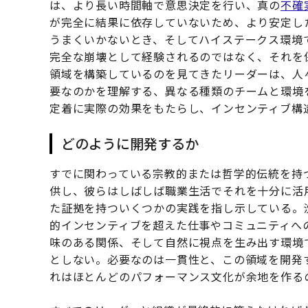
は、より長い時間軸で意思決定を行い、真の
不確
が完全に結果に依存していないため、より安定し
うまくいかないとき、そしてハイステークス環境
完全な崩壊として経験されるのではなく、それを
領域を構築しているのを見てきたリーダーは、人
要なのかを理解する、異なる種類のチームと環境
定着に実際の効果をもたらし、インセンティブ構
どのように開発するか
すでに関わっている宗教的または哲学的伝統を持
供し、彼らはしばしば職業生活でそれを十分に活
た証拠を持ついくつかの実践を指し示している。
的インセンティブを超えた仕事やコミュニティへ
味のある関係、そして自然に視点を生み出す環境
としない。必要なのは一貫性と、この領域を開発
れはほとんどのパフォーマンス文化が余地を作る