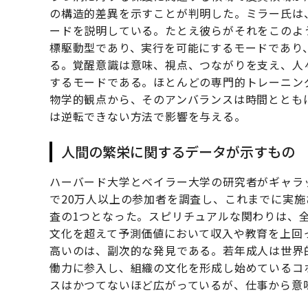
の構造的差異を示すことが判明した。ミラー氏は
ードを説明している。たとえ彼らがそれをこのよ
標駆動型であり、実行を可能にするモードであり
る。覚醒意識は意味、視点、つながりを支え、人
するモードである。ほとんどの専門的トレーニン
物学的観点から、そのアンバランスは時間ととも
は逆転できない方法で影響を与える。
人間の繁栄に関するデータが示すもの
ハーバード大学とベイラー大学の研究者がギャラ
で20万人以上の参加者を調査し、これまでに実
査の1つとなった。スピリチュアルな関わりは、
文化を超えて予測価値において収入や教育を上回
高いのは、副次的な発見である。若年成人は世界
働力に参入し、組織の文化を形成し始めているコ
スはかつてないほど広がっているが、仕事から意