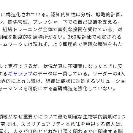
うに構造化されている。認知的知性は分析、戦略的計画、
ン、関係管理、プレッシャー下での自己認識を支える。
、組織トレーニング全体で真剣な投資を受けている。対
明確な制度的な居場所がない。360度評価で測定される
ームワークには現れず、より即座的で明確な報酬をもた
ルで実行できるが、状況が真に不確実になったときに安
する
ギャラップ
のデータは一貫している。リーダーの4人
世界的に上昇し続け、組織は症状に対処するソリューショ
ォーマンスを可能にする基礎構造を強化していない。
領域がなぜ重要かについて最も明確な生物学的説明の1つ
研究では、スピリチュアリティと意味を重視する個人は、
厚く、人々が目的とどれだけ深く関わるかに関連する脳