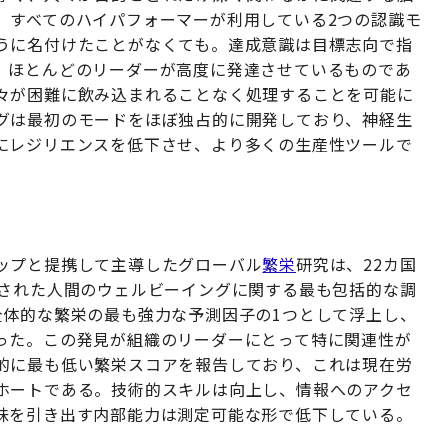
、すべてのハイパフォーマーが利用している2つの認識モ
うに名付けたことがなくても。達成意識は目標志向で指
、ほとんどのリーダーが高度に発達させているものであ
々が困難に飲み込まれることなく処理することを可能に
グは最初のモードをほぼ独占的に開発しており、神経生
にレジリエンスを低下させ、より多くの生産性ツールで
ップと提携して主導したグローバル
繁栄
研究は、22カ国
施された人間のウェルビーイングに関する最も包括的な調
全体的な繁栄の最も強力な予測因子の1つとして浮上し、
った。この発見が組織のリーダーにとって特に関連性が
的に最も低い繁栄スコアを報告しており、これは現在労
ホートである。技術的スキルは向上し、情報へのアクセ
味を引き出す内部能力は測定可能な形で低下している。