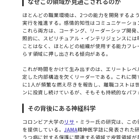
なぜこの領域が見過ごされるのか
ほとんどの職業環境は、2つの能力を開発するよ
実行を推進する。感情的知性はコミュニケーショ
これら両方は、コーチング、リーダーシップ開発
照的に、スピリチュアル・インテリジェンスには
ことはなく、ほとんどの組織が使用する能力フレ
らす領域に押し出される傾向がある。
これが時間をかけて生み出すのは、エリートレベ
定した内部構造を欠くリーダーである。これに関
に1人が頻繁な燃え尽きを報告し、離職コストは
ンに投資し続けているが、そもそも持続的なパフ
その背後にある神経科学
コロンビア大学の
リサ
・ミラー氏の研究は、この
を提供している。
JAMA
精神医学誌に発表された
うつ病に対する保護に関連する領域で皮質領域が