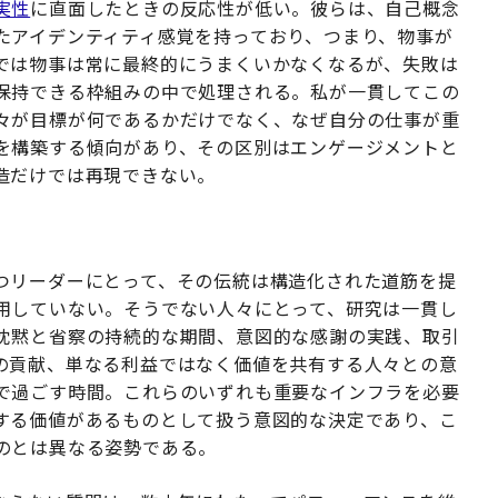
実性
に直面したときの反応性が低い。彼らは、自己概念
たアイデンティティ感覚を持っており、つまり、物事が
では物事は常に最終的にうまくいかなくなるが、失敗は
保持できる枠組みの中で処理される。私が一貫してこの
々が目標が何であるかだけでなく、なぜ自分の仕事が重
を構築する傾向があり、その区別はエンゲージメントと
造だけでは再現できない。
つリーダーにとって、その伝統は構造化された道筋を提
用していない。そうでない人々にとって、研究は一貫し
沈黙と省察の持続的な期間、意図的な感謝の実践、取引
の貢献、単なる利益ではなく価値を共有する人々との意
で過ごす時間。これらのいずれも重要なインフラを必要
する価値があるものとして扱う意図的な決定であり、こ
のとは異なる姿勢である。