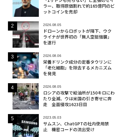
ラー、取得原価割れで約165億円のビ
ットコインを売却
2026.08.05
ドローンからロボットが降下、ウク
ライナが世界初の「無人空挺強襲」
を遂行
2026.08.06
栄養ドリンク成分の定番タウリンに
「老化細胞」を除去するメカニズム
を発見
2026.08.05
ロシアの攻撃で給油所が150キロにわ
たり全滅、ウは米国の引き寄せに奔
走 全面侵攻1623日目
2023.05.03
サムスン、ChatGPTの社内使用禁
止 機密コードの流出受け