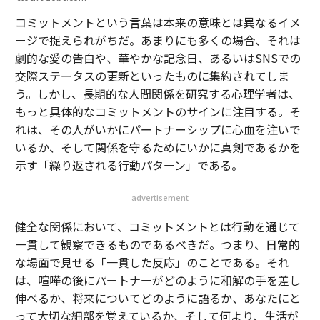
コミットメントという言葉は本来の意味とは異なるイメ
ージで捉えられがちだ。あまりにも多くの場合、それは
劇的な愛の告白や、華やかな記念日、あるいはSNSでの
交際ステータスの更新といったものに集約されてしま
う。しかし、長期的な人間関係を研究する心理学者は、
もっと具体的なコミットメントのサインに注目する。そ
れは、その人がいかにパートナーシップに心血を注いで
いるか、そして関係を守るためにいかに真剣であるかを
示す「繰り返される行動パターン」である。
advertisement
健全な関係において、コミットメントとは行動を通じて
一貫して観察できるものであるべきだ。つまり、日常的
な場面で見せる「一貫した反応」のことである。それ
は、喧嘩の後にパートナーがどのように和解の手を差し
伸べるか、将来についてどのように語るか、あなたにと
って大切な細部を覚えているか、そして何より、生活が