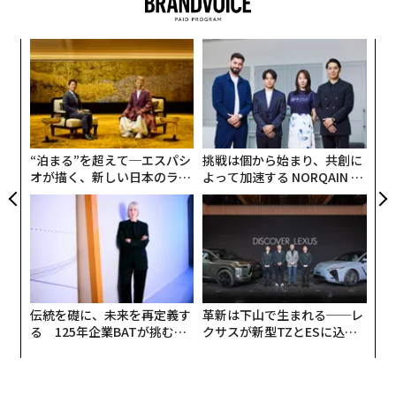
「
3
C
内
る
グ
実
全
“泊まる”を超えて─エスパシ
挑戦は個から始まり、共創に
オが描く、新しい日本のラグ
よって加速する NORQAIN JA
ジュアリー（中編）
PAN 特別座談会
伝統を礎に、未来を再定義す
革新は下山で生まれる──レ
る 125年企業BATが挑むス
クサスが新型TZとESに込め
モークレスな未来
た「DISCOVER」の哲学