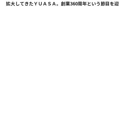
拡大してきたＹＵＡＳＡ。創業360周年という節目を迎
えた今、18代目社長の田村博之（現・会長）、新たにバ
トンを受け継いだ19代目社長の村山英明、「価値主義」
を掲げて企業変革に伴走するカクシンCEO・田尻望が、
AIを超える「人の提供価値」と、持続的な成長を支える
組織変革の本質に迫る。
カクシン CEO 田尻 望
（以下、
田尻
）：私たちカクシン
は「付加価値経営」と「感動こそ価値の源泉」を掲げて
います。あらゆる事業の最終目的は、人の心を動かす
「感動」を生み出し続けることにあるからです。
BtoC、BtoBを問わず、最終的に価値を評価し、意思決
定を下すのは血の通った人間です。人は何に幸せを感
じ、投資するのか。その根幹にあるのは、理屈や数字を
超えて感情が揺さぶられる「身体感覚」、すなわち感動
です。