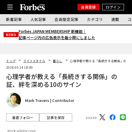
会員登録
ログイン
新着記事
人気記事
会員限定記事
カテゴリ
連載
コ
Forbes JAPAN MEMBERSHIP 新機能｜
NEWS
記事ページ内の広告表示を最小限にしました
トップ
ライフスタイル
暮らし
心理学者が教える「長続きする関係」の証、
2026.05.14 18:00
心理学者が教える「長続きする関係」の
証、絆を深める10のサイン
Mark Travers | Contributor
著者フォロー
記事を保存
stock.adobe.com