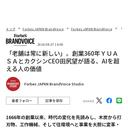
トップ
Forbes JAPAN BrandVoice
Forbes JAPAN BrandVoice
「老
2026.08.07 16:00
「老舗は常に新しい」。創業360年ＹＵＡ
ＳＡとカクシンCEO田尻望が語る、AIを超
える人の価値
Forbes JAPAN BrandVoice Studio
著者フォロー
記事を保存
1666年の創業以来、時代の変化を先読みし、木炭から打
刃物、工作機械、そして住環境へと事業を大胆に変革・