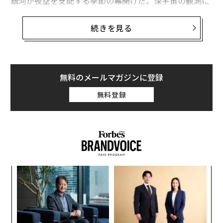
銀河が夜空を支配する季節の幕開けだ。深宇宙の観測に
挑むなら、ぜひこのタイミングで始めたい。また、月明
かりがないということは、夜でも明るい都市部からも星
続きを見る
が見えやすくなり、誰もが知る代表的な星座のいくつか
をじっくり観察するチャンスの到来でもある。今この時
期にこそ見逃したくない天体を5つ紹介しよう。
無料のメールマガジンに登録
夜空の見どころ
無料登録
下弦の月を過ぎると、月の出は夜半を回る。宵から夜更
けにかけての空は暗く、満月を挟んだ2週間に比べては
るかに多くの星が見える。
「
─
ら
内
グ
実