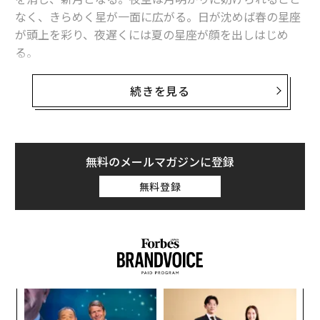
冥王星以外で初、日本列島より小さい極寒の天体に大気を発見
なく、きらめく星が一面に広がる。日が沈めば春の星座
が頭上を彩り、夜遅くには夏の星座が顔を出しはじめ
2026年5月は「満月が2回」 フラワームーンともう1つ、その特徴と観望
る。
ガイド
「史上最大のデジカメ」がとらえた驚愕の宇宙写真、チリのルービン天文
5月12日からの1週間の星空観察について知っておきたい
続きを見る
台ついに始動
ことをまとめた。
タグ：
宇宙
月
金星
天の川銀河/銀河系
木星
天体観測
5月13日（水）：有明の月
無料のメールマガジンに登録
日の出の45分前から東の空を眺めよう。夜明けへと向か
advertisement
う空に、細く弧を描く下弦の月が浮かんでいる。肉眼で
無料登録
も美しい光景だが、双眼鏡を使って観察しても壮観だ。
な
術