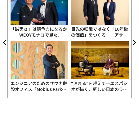
た
〈7
ア
ャ
ト
リア
「誠実さ」は競争力になるか
目先の転職ではなく「10年後
UM
──WEOYモナコで見た、く
の価値」をつくる──アサイ
ら寿司の経営哲学
ンの長期伴走型支援とは
エンジニアのためのサウナ併
“泊まる”を超えて─エスパシ
設オフィス「Mobius Park」
オが描く、新しい日本のラグ
がオープン──タマディック
ジュアリー（中編）
が健康経営を徹底する理由