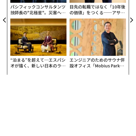
全
パシフィックコンサルタンツ
目先の転職ではなく「10年後
技師長の"北極星"。災害への
の価値」をつくる──アサイ
無力感を乗り越え見つけた、
ンの長期伴走型支援とは
防災一筋20年の答え
“泊まる”を超えて─エスパシ
エンジニアのためのサウナ併
オが描く、新しい日本のラグ
設オフィス「Mobius Park」
ジュアリー（中編）
がオープン──タマディック
が健康経営を徹底する理由
翻訳・編集＝荻原藤緒