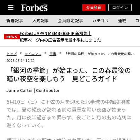
会員登録
ログイン
新着記事
人気記事
会員限定記事
カテゴリ
連載
コ
Forbes JAPAN MEMBERSHIP 新機能｜
NEWS
記事ページ内の広告表示を最小限にしました
トップ
サイエンス
宇宙
「銀河の季節」が始まった、この春最後の暗い夜
2026.05.14 12:30
「銀河の季節」が始まった、この春最後の
暗い夜空を楽しもう 見どころガイド
Jamie Carter | Contributor
5月10日（日）に下弦の月を迎えた北半球の中緯度地域
では、夏の短夜が訪れる前の貴重な暗い夜空が始まっ
た。月は夜半過ぎまで昇らず、夜ごとに月の出の時刻は
遅くなっていく。