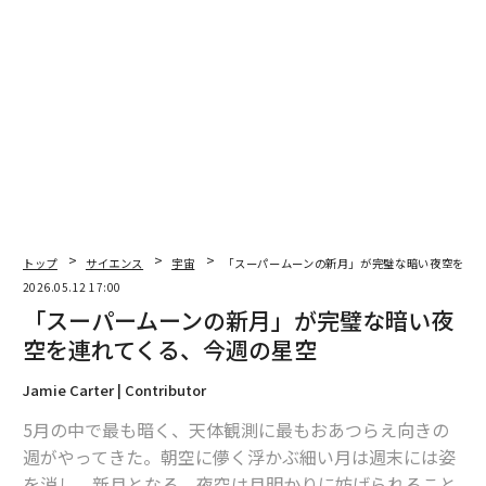
2026年9月号発売中
最新号の購入はこちらから
メンバーシップに登録する
トップ
サイエンス
宇宙
「スーパームーンの新月」が完璧な暗い夜空を連
2026.05.12 17:00
「スーパームーンの新月」が完璧な暗い夜
関連記事
空を連れてくる、今週の星空
「スーパームーンの新月」が完璧な暗い夜空を連れてくる、今週の星空
Jamie Carter | Contributor
5月の中で最も暗く、天体観測に最もおあつらえ向きの
一生に一度の天体現象「かんむり座T星の新星爆発」 2026年こそ目撃で
きるか？
週がやってきた。朝空に儚く浮かぶ細い月は週末には姿
を消し、新月となる。夜空は月明かりに妨げられること