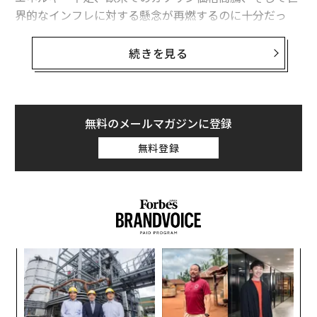
界的なインフレに対する懸念が再燃するのに十分だっ
イラン情勢の混乱によるエネルギー供給の危機、世界に与える影響
た。英金融大手バークレイズは、ホルムズ海峡の封鎖が
長引けば、市場から日量1300万～1400万バレルの石油
続きを見る
イランと米国の対立の行方 地域の安全保障を超え、世界経済の問題に発
展
供給が失われる可能性があると警告した。
世界に広がるエネルギー危機、産油国の米国にも間もなく波及か
だが、石油とガスはあくまで序章に過ぎない。ペルシャ
湾岸のアラブ諸国は、現代社会の基盤を支える産業用原
無料のメールマガジンに登録
ホルムズ海峡を「武器化」するイラン 海峡封鎖の方法と世界に及ぼす影
材料の供給源でもある。具体的には、肥料やその主な原
響
無料登録
料である硫黄のほか、アルミニウム、石油化学製品、ヘ
カルビー
石油/原油
地政学/地政学リスク
リウムなどが挙げられる。
サプライチェーン
インフレーション
物流/物流産業
タグ：
湾岸諸国は過去20年間にわたり、石油輸出から得た富を
ホルムズ海峡
タングステン
イラン攻撃/イラン紛争
活用して下流産業への進出を図り、肥料工場や金属製錬
ヘリウム
ナフサ/粗製ガソリン
所、石油化学工場、産業用ガスの生産施設を構築してき
模組
パ
た。こうした多角化により、湾岸諸国の経済は強固にな
“使
技
った。同時に、世界は湾岸地域への依存度を高めること
advertisement
【N
無
内
になった。
C】
防
グ