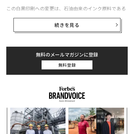
この白黒印刷への変更は、石油由来のインク原料である
ナフサの供給が滞っているためだという。日本はナフサ
消費量の約4割を中東から輸入しているが、その輸送経
続きを見る
路であるホルムズ海峡は、米国とイスラエルが2月末に
イランを攻撃して以降、事実上封鎖されている。米紙ニ
ューヨーク・タイムズによると、ナフサの不足は自動車
や浴室設備、塗料のメーカーにも影響を及ぼしており、
無料のメールマガジンに登録
これらの業界でも原料の確保に問題が生じ始めている。
無料登録
3月には日本のスナック菓子メーカー、山芳製菓が、ホ
ルムズ海峡封鎖の影響で工場設備に必要な重油が不足
し、主力製品であるポテトチップス「わさビーフ」の生
産を一時停止せざるを得なくなった。
模組
パ
“使
技
【N
無
内
C】
防
グ