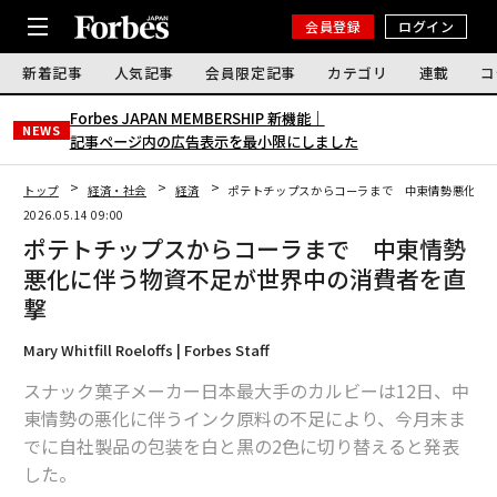
会員登録
ログイン
新着記事
人気記事
会員限定記事
カテゴリ
連載
コ
Forbes JAPAN MEMBERSHIP 新機能｜
NEWS
記事ページ内の広告表示を最小限にしました
トップ
経済・社会
経済
ポテトチップスからコーラまで 中東情勢悪化に
2026.05.14 09:00
ポテトチップスからコーラまで 中東情勢
悪化に伴う物資不足が世界中の消費者を直
撃
Mary Whitfill Roeloffs | Forbes Staff
スナック菓子メーカー日本最大手のカルビーは12日、中
東情勢の悪化に伴うインク原料の不足により、今月末ま
でに自社製品の包装を白と黒の2色に切り替えると発表
した。