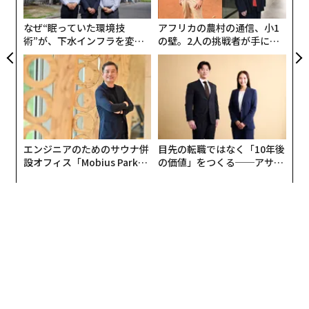
実
全
なぜ“眠っていた環境技
アフリカの農村の通信、小1
術”が、下水インフラを変え
の壁。2人の挑戦者が手にし
たのか──産総研×月島JFE
た「次なる武器」
アクアソリューションの10年
エンジニアのためのサウナ併
目先の転職ではなく「10年後
設オフィス「Mobius Park」
の価値」をつくる──アサイ
がオープン──タマディック
ンの長期伴走型支援とは
が健康経営を徹底する理由