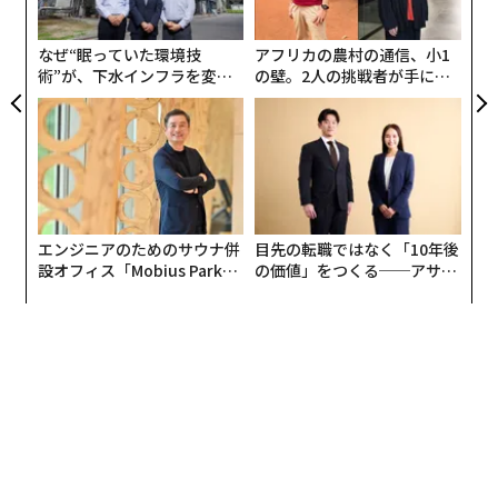
実
全
なぜ“眠っていた環境技
アフリカの農村の通信、小1
術”が、下水インフラを変え
の壁。2人の挑戦者が手にし
たのか──産総研×月島JFE
た「次なる武器」
アクアソリューションの10年
エンジニアのためのサウナ併
目先の転職ではなく「10年後
設オフィス「Mobius Park」
の価値」をつくる──アサイ
がオープン──タマディック
ンの長期伴走型支援とは
が健康経営を徹底する理由