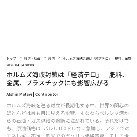
翻訳・編集＝安藤清香
2026年9月号発売中
トップ
経済・社会
経済
ホルムズ海峡封鎖は「経済テロ」 肥料、金属、
最新号の購入はこちらから
2026.04.14 08:00
ホルムズ海峡封鎖は「経済テロ」 肥料、
メンバーシップに登録する
金属、プラスチックにも影響広がる
Afshin Molavi | Contributor
ホルムズ海峡を巡る対立が長期化する中、世界の関心の
ほとんどは最も目に見える影響、すなわちペルシャ湾か
関連記事
らの石油・ガス供給の途絶に注がれている。それだけで
も、原油価格は1バレル100ドル台に急騰し、アジアでの
ホルムズ海峡封鎖は「経済テロ」 肥料、金属、プラスチックにも影響広
がる
エネルギー不足、欧米でのガソリン価格高騰、そして世