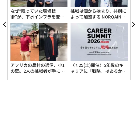
×ウ
無
防
なぜ“眠っていた環境技
挑戦は個から始まり、共創に
メンバーシップに登録する
術”が、下水インフラを変え
よって加速する NORQAIN JA
たのか──産総研×月島JFE
PAN 特別座談会
アクアソリューションの10年
関連記事
離島の植物はなぜ「病気に強い」？ 隔離環境のメリットとデメリット
アフリカの農村の通信、小1
〈7.25(土)開催〉5年後のキ
の壁。2人の挑戦者が手にし
ャリアに「戦略」はあるか。
白亜紀の食物連鎖の頂点はタコだった 恐竜時代の海を支配した獰猛な王者
た「次なる武器」
トップエグゼクティブのキャ
リアに触れる1日│CAREER S
UMMIT 2026
ネコがご飯を残す理由は「飽きたから」 匂いを変えるだけで食欲が回復す
る研究結果
ミツバチは柔軟で知的な建築家だ 現場で考え効率を追求する驚きの能力
クローンマウス58世代目で途絶える 山梨大学が20年で突き止めた繁殖の限
界