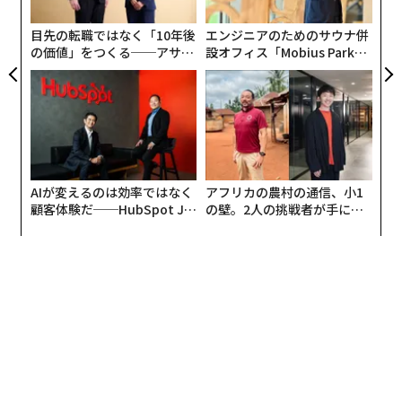
明
モ
目先の転職ではなく「10年後
エンジニアのためのサウナ併
の価値」をつくる──アサイ
設オフィス「Mobius Park」
ンの長期伴走型支援とは
がオープン──タマディック
が健康経営を徹底する理由
ランチュウソウ。stock.adobe.com
研究グループは、その周辺の植物とスズメバチを採取し
て、それらに含まれる窒素の量を測定した。窒素の同位
体は、食物連鎖の地位を示す指標だ。軽い同位体は簡単
AIが変えるのは効率ではなく
アフリカの農村の通信、小1
に排泄されるが、重い同位体は身体に蓄積される。その
顧客体験だ──HubSpot Ja
の壁。2人の挑戦者が手にし
ため、重い同位体の濃度が高いほど上位の捕食者である
panが語る「Grow Better」
た「次なる武器」
な組織のつくり方
ことがわかるのだ。
調査の結果、ランチュウソウは、昆虫という植物よりも
高位の生き物を捕食するため重い同位体の濃度が他の植
物に比べて高いことがわかった。また、ランチュウソウ
の近くにいたスズメバチの体内でも重い窒素同位体の割
合が高く、ランチュウソウの蜜を摂取していることが示
された。