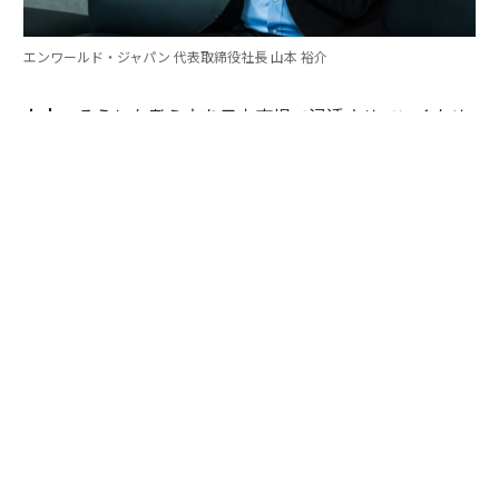
エンワールド・ジャパン 代表取締役社長 山本 裕介
山本
：そうした考え方を日本市場で浸透させていくため
には、どのような取り組みが必要だとお考えですか。ま
たグローバル本社と日本市場の間で「橋渡し役」を務め
るなかで感じることも聞かせてください。
伊佐
：日本企業がどうすれば「顧客の成功」を起点にGr
ow Betterできるか──それを今でも考え続けていま
す。環境が変わればGrow Betterの実現の仕方も変わる
し、必要なツールも変わる。「どうするべきなんだろ
う」と問い続けることが大切だと思っていて、それが私
をここに留めている理由です。
外資系企業でよくあるのは、本社側がグローバルで成功
した手法をそのまま日本に適用しようとするケースで