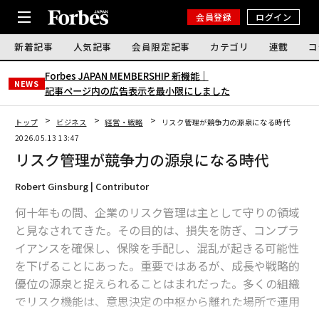
会員登録
ログイン
新着記事
人気記事
会員限定記事
カテゴリ
連載
コ
Forbes JAPAN MEMBERSHIP 新機能｜
NEWS
記事ページ内の広告表示を最小限にしました
トップ
ビジネス
経営・戦略
リスク管理が競争力の源泉になる時代
2026.05.13 13:47
リスク管理が競争力の源泉になる時代
Robert Ginsburg | Contributor
何十年もの間、企業のリスク管理は主として守りの領域
と見なされてきた。その目的は、損失を防ぎ、コンプラ
イアンスを確保し、保険を手配し、混乱が起きる可能性
を下げることにあった。重要ではあるが、成長や戦略的
優位の源泉と捉えられることはまれだった。多くの組織
でリスク機能は、意思決定の中枢から離れた場所で運用