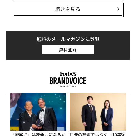
されていた。
続きを見る
しかし、このモデルはますます時代遅れになりつつあ
る。
今日のグローバル経済は、異なる速度で動く力によって
無料のメールマガジンに登録
形づくられている。市場、投資家心理、政策発表、地政
無料登録
学的動向は急速に変化し、ときに数日、場合によっては
数時間のうちに動く。一方で、工場、サプライチェー
ン、鉱物生産、インフラ網、労働力のキャパシティは、
構築・拡大・転換に通常、何年も要する。いま、この2
つの速度差の拡大は、ほぼあらゆる主要セクターに及ん
でいる。
挑
よっ
関税の発表は、何十年もかけて築いた製造拠点の採算性
PA
をあっという間に変えうる。金利の急変は、まったく異
〜
織
なる前提で資金調達していた長期の拡張計画の実現可能
う
性を一変させる。電気自動車の需要は急増も急減もあり
T
「誠実さ」は競争力になるか
目先の転職ではなく「10年後
得て、自動車メーカーの評価額に即座に影響する一方、