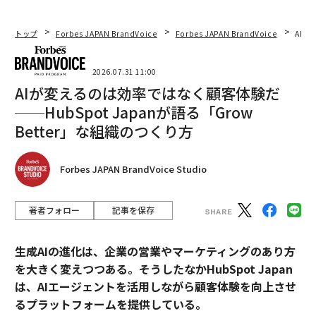
トップ
Forbes JAPAN BrandVoice
Forbes JAPAN BrandVoice
AIが
2026.07.31 11:00
AIが変えるのは効率ではなく顧客体験だ
──HubSpot Japanが語る「Grow
Better」な組織のつくり方
Forbes JAPAN BrandVoice Studio
著者フォロー
記事を保存
生成AIの進化は、企業の営業やマーケティングのあり方
を大きく変えつつある。そうしたなかHubSpot Japan
は、AIエージェントを活用しながら顧客体験を向上させ
るプラットフォームを提供している。