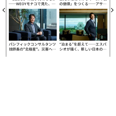
──WEOYモナコで見た、く
の価値」をつくる──アサイ
電池工場や重要鉱物のサプライチェーンは複数年にわた
ら寿司の経営哲学
ンの長期伴走型支援とは
る投資サイクルに縛られている。地政学的緊張はまた、
代替供給源が立ち上がるずっと前に、ありふれた産業投
入物を戦略的なボトルネックへと変えてしまう。
だからこそ、リスク管理はいま、別の理解のされ方をし
パシフィックコンサルタンツ
“泊まる”を超えて──エスパ
なければならない。
技師長の"北極星"。災害への
シオが描く、新しい日本のラ
無力感を乗り越え見つけた、
グジュアリー（前編）
最も成功している企業は、もはや単に混乱を回避できる
防災一筋20年の答え
企業ではない。速く動く期待が、遅く動く現実とどこで
衝突するかを予見し、競合に先んじて自らの立ち位置を
整えられる企業こそが、ますます勝者になっている。関
税が発動する前に調達先を多様化するメーカーは、単に
下振れリスクを減らしているのではない。利益率を守
り、柔軟性を維持し、競合が右往左往する間にシェアを
獲得する可能性すらある。供給不足が顕在化する前に電
池の投入材を確保する企業も、単にエクスポージャーを
ヘッジしているのではない。生産の継続性と戦略的な交