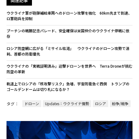
関連記事
ウクライナ軍が砲弾補給車両へのドローン攻撃を強化 60km先まで到達、
ロ軍砲兵を抑制
プーチンの戦勝記念パレード、安全確保は米国仲介のウクライナ停戦に依
存
ロシア防空網に広がる「ミサイル枯渇」 ウクライナのドローン攻勢で消
耗、首都の防衛優先
ウクライナの「実戦証明済み」迎撃ドローンを世界へ Terra Droneが挑む
防空の革新
軌道上でロシアの「核攻撃リスク」急増、宇宙防衛急ぐ西側 トランプの
ゴールデンドームは切り札になるか？
タグ：
ドローン
Updates：ウクライナ情勢
ロシア
紛争/戦争