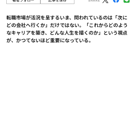
転職市場が活況を呈するいま、問われているのは「次に
どの会社へ行くか」だけではない。「これからどのよう
なキャリアを築き、どんな人生を描くのか」という視点
が、かつてないほど重要になっている。
そうした時代において、目先の転職成功にとどまらず、
中長期のキャリア形成に伴走する支援を掲げるのがアサ
インだ。
その支援を体現するのが、卓越した実績と高い専門性を
備えたごく限られた人材にのみ与えられる役割「アソシ
エイトプリンシパル」である。今回は、その役割を担う
松井孝太郎と多田有花に、キャリアに寄り添い続ける覚
悟と支援哲学を聞いた。
全社の支援品質向上を牽引する「アソシエイト