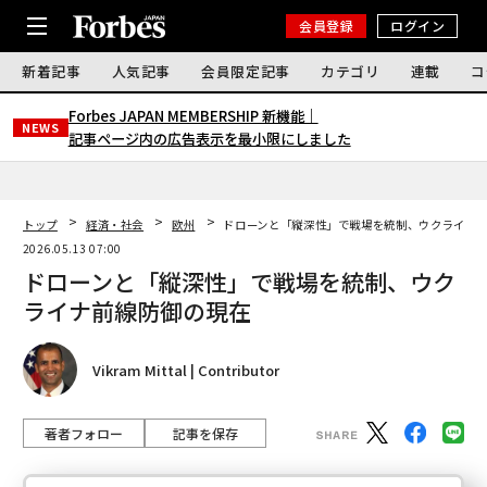
会員登録
ログイン
新着記事
人気記事
会員限定記事
カテゴリ
連載
コ
Forbes JAPAN MEMBERSHIP 新機能｜
NEWS
記事ページ内の広告表示を最小限にしました
トップ
経済・社会
欧州
ドローンと「縦深性」で戦場を統制、ウクライナ
2026.05.13 07:00
ドローンと「縦深性」で戦場を統制、ウク
ライナ前線防御の現在
Vikram Mittal | Contributor
著者フォロー
記事を保存