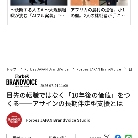
〜決断する人のAI〜大規模組
アフリカの農村の通信、小1
織が挑む「AIフル実装」“使
の壁。2人の挑戦者が手にし
う”企業から“動く”企業へ【N
た「次なる武器」
TTドコモビジネス×PwC】
トップ
Forbes JAPAN BrandVoice
Forbes JAPAN BrandVoice
目先
2026.07.24 11:00
目先の転職ではなく「10年後の価値」をつ
くる──アサインの長期伴走型支援とは
Forbes JAPAN BrandVoice Studio
著者フォロー
記事を保存