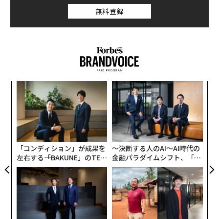
無料登録
ンツ
「
への
─
た、
ら
「
3
C
る
「コンディション」が成果を
〜決断する人のAI〜AI時代の
左右する――「BAKUNE」のTEN
金融パラダイムシフト、「超
TIALが支える「挑戦者の明
個別化」の核心 【MUFG×ウ
日」
ェルスナビ×PwC】