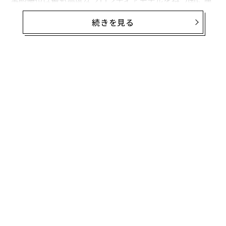
すると想定している。
続きを見る
フロンティア能力は極めて重要である。だがウクライナ
の経験が示すのは、それが軍事的優位の始まりにすぎ
ず、完成形ではないということだ。
有用な戦略モデルは次のように表せる。
軍事AI能力 = その国が利用できるフロンティア能力 ×
それを国家目標に移転・圧縮・適応させる能力 × 部隊
全体への展開密度 × 更新・適応の速度 × 戦闘条件下で
のレジリエンス。
これは実証的に検証された方程式ではない。システム全
体を考えるための枠組みである。
無料のメールマガジンに登録
各要素が乗算で結びつくのは、1つの要素がほぼゼロで
無料登録
あれば、他の強みを打ち消し得るからだ。世界で最も賢