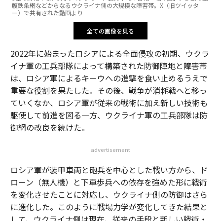
腹鉄条網などからなるウクライナ側の大規模な障害帯。X（旧ツイッタ
ー）で共有された動画より
全ての画像を見る
2022年に始まったロシアによる全面侵攻の初期、ウクラ
イナ軍の工兵部隊によって構築された防御陣地と障害帯
は、ロシア軍によるキーウへの進撃を食い止めるうえで
重要な役割を果たした。その後、戦争が消耗戦へと移っ
ていくなか、ロシア軍が従来の戦術に加え新しい技術も
駆使して前進を図る一方、ウクライナ軍の工兵部隊は防
御網の改良を続けた。
advertisement
ロシア軍が装甲車両と砲兵を中心とした戦い方から、ド
ローン（無人機）と下車歩兵への依存を強めた形に戦術
を変化させたことに対応し、ウクライナ側の防御はさら
に進化した。このように戦場力学が変化してきた結果と
して、ウクライナ側は現在、従来の手段と新しい戦術・