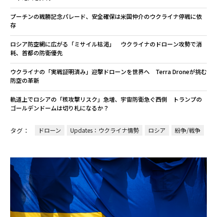
プーチンの戦勝記念パレード、安全確保は米国仲介のウクライナ停戦に依
存
ロシア防空網に広がる「ミサイル枯渇」 ウクライナのドローン攻勢で消
耗、首都の防衛優先
ウクライナの「実戦証明済み」迎撃ドローンを世界へ Terra Droneが挑む
防空の革新
軌道上でロシアの「核攻撃リスク」急増、宇宙防衛急ぐ西側 トランプの
ゴールデンドームは切り札になるか？
タグ：
ドローン
Updates：ウクライナ情勢
ロシア
紛争/戦争