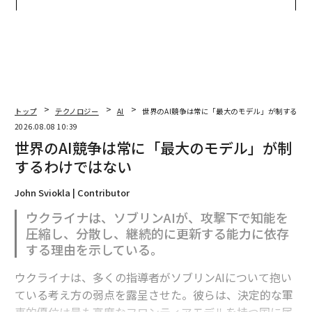
グジュアリー（前編）
ジュアリー（中編）
トップ
テクノロジー
AI
世界のAI競争は常に「最大のモデル」が制するわ
2026.08.08 10:39
世界のAI競争は常に「最大のモデル」が制
するわけではない
John Sviokla | Contributor
ウクライナは、ソブリンAIが、攻撃下で知能を
圧縮し、分散し、継続的に更新する能力に依存
する理由を示している。
ウクライナは、多くの指導者がソブリンAIについて抱い
ている考え方の弱点を露呈させた。彼らは、決定的な軍
事的優位は最も高度なフロンティアモデルを持つ国に属