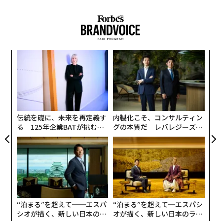
A
顧客
pa
挑
な
よっ
PA
伝統を礎に、未来を再定義す
内製化こそ、コンサルティン
る 125年企業BATが挑むス
グの本質だ レバレジーズが
モークレスな未来
実践する、次世代ファームの
全貌
“泊まる”を超えて──エスパ
“泊まる”を超えて─エスパシ
シオが描く、新しい日本のラ
オが描く、新しい日本のラグ