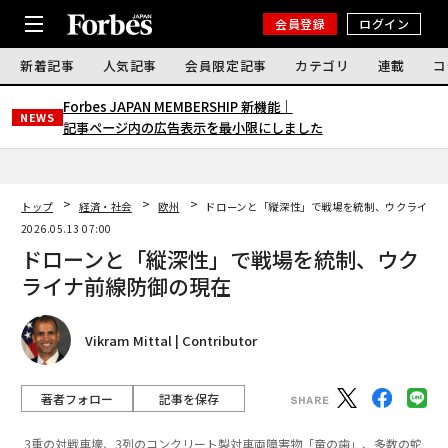
会員登録
ログイン
新着記事
人気記事
会員限定記事
カテゴリ
連載
コ
Forbes JAPAN MEMBERSHIP 新機能｜
NEWS
記事ページ内の広告表示を最小限にしました
トップ
経済・社会
欧州
ドローンと「縦深性」で戦場を統制、ウクライナ
2026.05.13 07:00
ドローンと「縦深性」で戦場を統制、ウク
ライナ前線防御の現在
Vikram Mittal | Contributor
著者フォロー
記事を保存
3重の対戦車壕、3列のコンクリート製対車両障害物「竜の歯」、多数の蛇