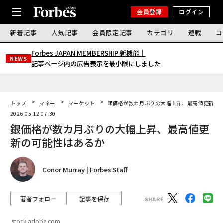
会員登録
ログイン
新着記事
人気記事
会員限定記事
カテゴリ
連載
コ
Forbes JAPAN MEMBERSHIP 新機能｜
NEWS
記事ページ内の広告表示を最小限にしました
トップ
マネー
マーケット
銀価格が数カ月ぶりの大幅上昇、最高値更新の
2026.05.12 07:30
銀価格が数カ月ぶりの大幅上昇、最高値更
新の可能性はあるか
Conor Murray | Forbes Staff
著者フォロー
記事を保存
stock.adobe.com