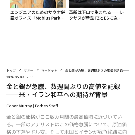
エンジニアのためのサウナ併
革新は下山で生まれる──レ
設オフィス「Mobius Park」
クサスが新型TZとESに込め
がオープン──タマディック
た「DISCOVER」の哲学
が健康経営を徹底する理由
トップ
マネー
マーケット
金と銀が急騰、数週間ぶりの高値を記録──米
2026.05.08 07:30
金と銀が急騰、数週間ぶりの高値を記録
──米・イラン和平への期待が背景
Conor Murray | Forbes Staff
金と銀の価格がここ数カ月間の最高値圏に近づいてい
る。一部のアナリストはこの価格急騰について、原油価
格の下落やドル安、そして米国とイランが戦争終結に向