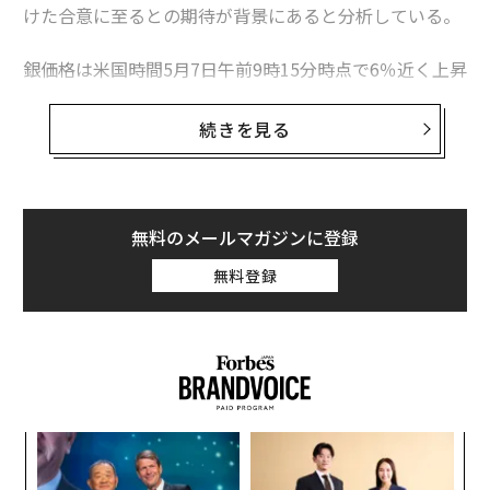
けた合意に至るとの期待が背景にあると分析している。
銀価格は米国時間5月7日午前9時15分時点で6％近く上昇
し、81.50ドルを記録した。日中最高値の82.24ドルから
はわずかに値を下げた。
続きを見る
金価格は同時点で1％以上上昇して4741.70ドルに達した
が、日中最高値の4763.60ドルからはわずかに押し戻さ
れている。
無料のメールマガジンに登録
無料登録
キ
挑
か。
よっ
キャ
PA