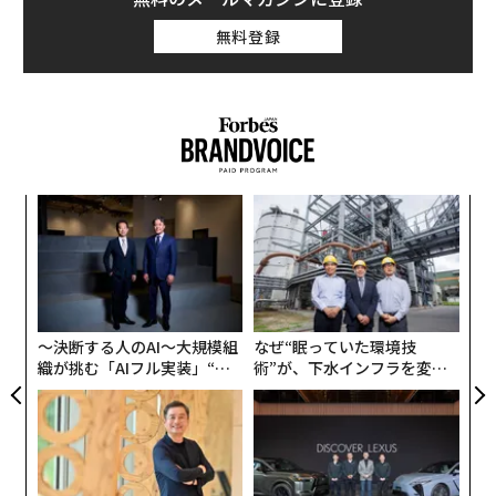
無料登録
ンツ
「
への
左右
た、
T
A
日
顧客
pa
な
〜決断する人のAI〜大規模組
なぜ“眠っていた環境技
織が挑む「AIフル実装」“使
術”が、下水インフラを変え
う”企業から“動く”企業へ【N
たのか──産総研×月島JFE
TTドコモビジネス×PwC】
アクアソリューションの10年