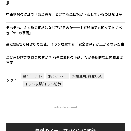
景
中東情勢の混乱で「安全資産」とされる金価格が下落しているのはなぜか
そもそも、金と銀の価格はなぜ下がるのか──上昇局面でも知っておくべ
き「5つの要因」
金と銀が1カ月ぶりの安値、イラン攻撃でも「安全資産」が上がらない理由
金は再び輝きを取り戻すか？ 有事に異例の下落、だが長期的な上昇要因は
不変
金/ゴールド
銀/シルバー
資産運用/資産形成
タグ：
イラン攻撃/イラン紛争
advertisement
無料のメールマガジンに登録