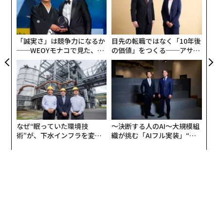
“
R S
オ
ジ
「誠実さ」は競争力になるか
目先の転職ではなく「10年後
──WEOYモナコで見た、く
の価値」をつくる──アサイ
ら寿司の経営哲学
ンの長期伴走型支援とは
なぜ“眠っていた環境技
〜決断する人のAI〜大規模組
術”が、下水インフラを変え
織が挑む「AIフル実装」“使
たのか──産総研×月島JFE
う”企業から“動く”企業へ【N
アクアソリューションの10年
TTドコモビジネス×PwC】
翻訳＝江津拓哉