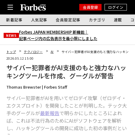
会員登録
ログイン
新着記事
人気記事
会員限定記事
カテゴリ
連載
コ
Forbes JAPAN MEMBERSHIP 新機能｜
NEWS
記事ページ内の広告表示を最小限にしました
トップ
テクノロジー
AI
サイバー犯罪者がAI支援のもと強力なハッキング
2026.05.12 15:00
サイバー犯罪者がAI支援のもと強力なハッ
キングツールを作成、グーグルが警告
Thomas Brewster | Forbes Staff
サイバー犯罪者がAIを用いてゼロデイ攻撃（ゼロデイ・
エクスプロイト）を開発したことが判明した。テック大
手のグーグルが
最新報告
で明らかにしたところによれ
ば、これは不法行為のためにAIがソフトウェアを解析
し、ハッキングツールの開発に成功した初の事例だとい