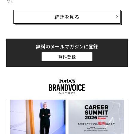
う。
この1年間、サイバー犯罪者はAIがどこまで企業ネット
続きを見る
ワークへの侵入を助けてくれるか、その限界を試してき
た。そんな中、グーグルは米国時間5月11日に1つの警告
を発した。AI技術の支援を受け、犯罪者がゼロデイ攻撃
として知られる強力なハッキングツールの開発に初めて
無料のメールマガジンに登録
成功したというのだ。
無料登録
ゼロデイ攻撃とは、これまで知られておらず、修正パッ
チも当たっていない未知の脆弱性を標的とする小さなプ
ログラムのことだ。これを利用することで、標的のコン
ピューターやネットワークにマルウェアをインストール
したり、データにアクセスしたりすることが可能になる
パ
ため、ハッカーの間では極めて希少かつ強力なツールと
技
されている。
無
革
防
ク
た「