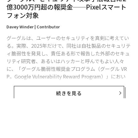
億3000万円超の報奨金──Pixelスマート
フォン対象
Davey Winder | Contributor
翻訳＝江津拓哉
グーグルは、ユーザーのセキュリティを真剣に考えてい
る。実際、2025年だけで、同社は自社製品のセキュリテ
ィ脆弱性を発見し、責任ある形で報告した外部のセキュ
2026年9月号発売中
リティ研究者、あるいはハッカーと呼んでもよい人々
に、「グーグル脆弱性報奨金プログラム（グーグル VR
最新号の購入はこちらから
P。Google Vulnerability Reward Program）」におい
て、総額約1700万ドル（約26億5200万円。1ドル＝156
円換算）を
支払った
。
続きを見る
メンバーシップに登録する
そして今回グーグルは、「アンドロイド脆弱性報奨金プ
ログラム（アンドロイド VRP）」において、Pixelスマー
トフォンを標的にした単独の攻撃手法を作成できた人
に、破格の150万ドル（約2億3400万円）を支払うと
関連記事
発表した
。