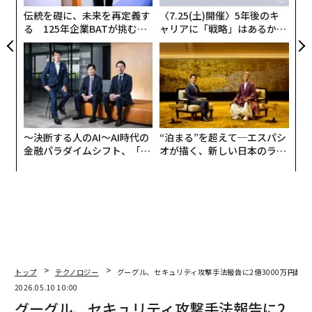
伝統を礎に、未来を再定義す
〈7.25(土)開催〉5年後のキ
る 125年企業BATが挑むス
ャリアに「戦略」はあるか。
モークレスな未来
トップエグゼクティブのキャ
リアに触れる1日│CAREER S
UMMIT 2026
〜決断する人のAI〜AI時代の
“泊まる”を超えて─エスパシ
金融パラダイムシフト、「超
オが描く、新しい日本のラグ
個別化」の核心 【MUFG×ウ
ジュアリー（中編）
ェルスナビ×PwC】
トップ
テクノロジー
グーグル、セキュリティ攻撃手法報告に2億3000万円超の報
2026.05.10 10:00
グーグル、セキュリティ攻撃手法報告に2