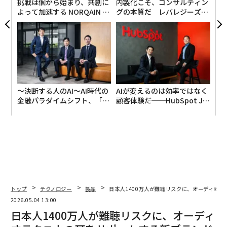
挑戦は個から始まり、共創に
内製化こそ、コンサルティン
よって加速する NORQAIN JA
グの本質だ レバレジーズが
PAN 特別座談会
実践する、次世代ファームの
全貌
〜決断する人のAI〜AI時代の
AIが変えるのは効率ではなく
金融パラダイムシフト、「超
顧客体験だ──HubSpot Ja
個別化」の核心 【MUFG×ウ
panが語る「Grow Better」
ェルスナビ×PwC】
な組織のつくり方
トップ
テクノロジー
製品
日本人1400万人が難聴リスクに、オーディオテクニカ
2026.05.04 13:00
日本人1400万人が難聴リスクに、オーディ