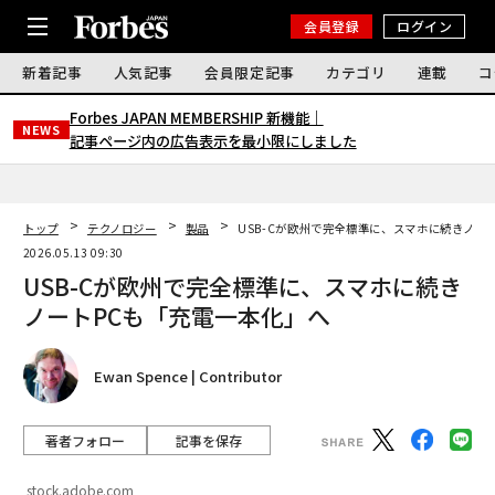
会員登録
ログイン
新着記事
人気記事
会員限定記事
カテゴリ
連載
コ
Forbes JAPAN MEMBERSHIP 新機能｜
NEWS
記事ページ内の広告表示を最小限にしました
トップ
テクノロジー
製品
USB-Cが欧州で完全標準に、スマホに続きノー
2026.05.13 09:30
USB-Cが欧州で完全標準に、スマホに続き
ノートPCも「充電一本化」へ
Ewan Spence | Contributor
著者フォロー
記事を保存
stock.adobe.com