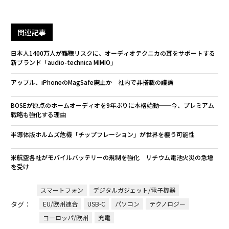
関連記事
日本人1400万人が難聴リスクに、オーディオテクニカの耳をサポートする
新ブランド「audio-technica MIMIO」
アップル、iPhoneのMagSafe廃止か 社内で非搭載の議論
BOSEが原点のホームオーディオを9年ぶりに本格始動──今、プレミアム
戦略も強化する理由
半導体版ホルムズ危機「チップフレーション」が世界を襲う可能性
米航空各社がモバイルバッテリーの規制を強化 リチウム電池火災の急増
を受け
スマートフォン
デジタルガジェット/電子機器
タグ：
EU/欧州連合
USB-C
パソコン
テクノロジー
ヨーロッパ/欧州
充電