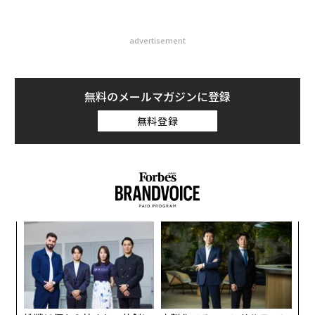
advertisement
無料のメールマガジンに登録
無料登録
な
術
た
ア
ア
の
た