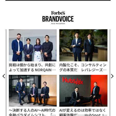
この社会課題に対して一石を投じるべく、音響メーカー
の老舗である
Audio-Technica（オーディオテクニカ）
は
昨年7月に聴こえをサポートする新ブランド「
audio-technica MIMIO（オーディオテクニカミミオ）
」
を立ち上げた。今回、その背景や事業戦略について、同
な
社専務取締役 マーケティング本部 ゼネラルマネージャー
術
の成原公太郎氏に話を聞いた。
た
ア
ア
の
た
挑戦は個から始まり、共創に
内製化こそ、コンサルティン
よって加速する NORQAIN JA
グの本質だ レバレジーズが
PAN 特別座談会
実践する、次世代ファームの
全貌
〜決断する人のAI〜AI時代の
AIが変えるのは効率ではなく
金融パラダイムシフト、「超
顧客体験だ──HubSpot Ja