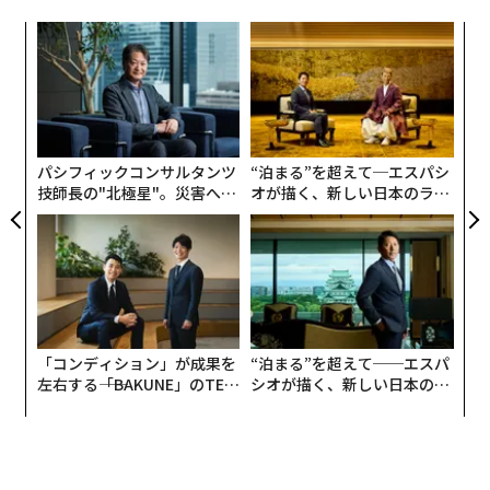
内
グ
実
〜
全
織
う
T
パシフィックコンサルタンツ
“泊まる”を超えて─エスパシ
技師長の"北極星"。災害への
オが描く、新しい日本のラグ
無力感を乗り越え見つけた、
ジュアリー（中編）
防災一筋20年の答え
「コンディション」が成果を
“泊まる”を超えて──エスパ
左右する――「BAKUNE」のTEN
シオが描く、新しい日本のラ
TIALが支える「挑戦者の明
グジュアリー（前編）
日」