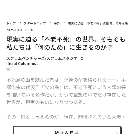
トップ
スタートアップ
海外
現実に迫る「不老不死」の世界、そもそも私
2025.10.09 10:30
現実に迫る「不老不死」の世界、そもそも
私たちは「何のため」に生きるのか？
スクラムベンチャーズ/スクラムスタジオ | O
fficial Columnist
VC
不死鳥の血を飲んだ者は、永遠の命を得られる──。手
塚治虫の代表作『火の鳥』は、不老不死という人類の夢
を描いている名作だが、かつて空想の中でだけ存在した
世界が、現実のものになりつつある。
その一例とも言えるのが、現在、開催されている大阪・
関西万博の民間パビリオンの一つでパソナグループが運
営している「PASONA NATUREVERSE」にあるiPS細胞
続きを見る