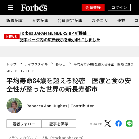
会員登録
ログイン
新着記事
人気記事
会員限定記事
カテゴリ
連載
コ
Forbes JAPAN MEMBERSHIP 新機能｜
NEWS
記事ページ内の広告表示を最小限にしました
トップ
ライフスタイル
暮らし
平均寿命84歳を超える秘密 医療と食の安
2026.05.12 11:30
平均寿命84歳を超える秘密 医療と食の安
全性が整った世界の新長寿都市
Rebecca Ann Hughes | Contributor
著者フォロー
記事を保存
フランスのグルノーブル（stock.adobe.com）