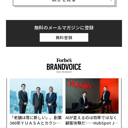
から作られたミニ心臓だ。まるで心臓自体が生き物であ
るかのように収縮と拡張を繰り返し、命輝く未来社会を
カタチにした展示として、話題を呼んでいる。
無料のメールマガジンに登録
注目を集めるロンジェビティの世界的コンペ
無料登録
2024年に資金調達を行った不老長寿を研究するスタート
アップの資金調達額は、グローバルで
85億ドル
（約1兆2
800億円）に上る。今や、ロンジェビティの技術は広く
実装の世界に滲み出しており、大規模なコンペティショ
ン、そして街での実装につながる動きが見られる。
ア
1994年に設立した非営利組織
XPRIZE財団
は、これまで
の
た
さまざまなテーマの大規模なコンペを通じて、人類の課
革
題を打ち破るテクノロジーを一般社会に広げてきた。そ
ク
た「
の最新の挑戦が、健康寿命の延伸をテーマにしたXPRIZE
Healthspanだ。
「老舗は常に新しい」。創業
AIが変えるのは効率ではなく
360年ＹＵＡＳＡとカクシン
顧客体験だ──HubSpot Ja