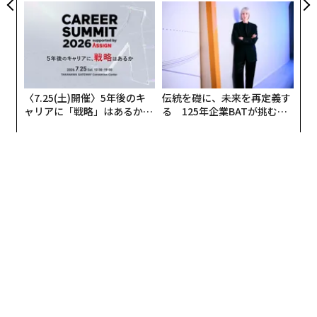
CEO田尻望が語る、AIを超え
panが語る「Grow Better」
XPRIZE Healthspanの評価軸は、認知機能、筋機能、免
る人の価値
な組織のつくり方
疫機能の3つ。この3機能を10〜20年分改善する治療法の
有効性を1年以内に示す必要がある。グランプリ受賞チ
ームが確定するのは2030年という長期戦である。審査員
にはUCSFのCummings名誉教授ら加齢医学のトップラ
ンナーが並んでいる。
〈7.25(土)開催〉5年後のキ
伝統を礎に、未来を再定義す
ャリアに「戦略」はあるか。
る 125年企業BATが挑むス
トップエグゼクティブのキャ
モークレスな未来
5月12日、世界600超の応募の中から40チームがセミフ
リアに触れる1日│CAREER S
ァイナリストに選ばれ、それぞれに25万ドル（約3億750
UMMIT 2026
0万円）が支給された。今後選ばれる優勝チームには500
0万ドル（約75億円）、総額1億ドル（約150億円）とい
う破格の賞金が用意されている。なお、
先
に紹介した日
本の細胞内のオートファジー機能の解析技術をもつAuto
PhagyGoもセミファイナリストに選考されている。
SEE
ALSO
古の時代から人類が追い求める「不