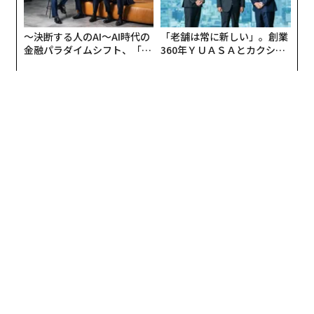
多くの組織は、従来のトランスフォーメーション・プロ
グラムと同じアプローチをいまだにAIに対して適用して
いる。リーダーシップチームは何カ月もかけて計画を策
〜決断する人のAI〜AI時代の
「老舗は常に新しい」。創業
金融パラダイムシフト、「超
360年ＹＵＡＳＡとカクシン
定し、将来あるべきアーキテクチャを定義し、複数年に
個別化」の核心 【MUFG×ウ
CEO田尻望が語る、AIを超え
わたる導入ロードマップを構築する。
ェルスナビ×PwC】
る人の価値
その一方で、業界の調査によると、2025年には企業の
42%
がAIの取り組みを断念した。AIの取り組みからエン
ド・ツー・エンド（包括的）な価値を得られていると回
答したCMO（最高マーケティング責任者）は、
10%未満
にとどまる。デロイトの調査も同様の状況を示してお
り、一般的なAIのユースケースにおいて、導入後最初の1
年以内に投資回収を達成できたと回答した組織はわずか
6%
だった。
これらの数値は、組織が計画を測定可能なビジネス成果
へと結びつけるのに苦労していることを示唆している。
急速に変化する市場において、何カ月も前に策定された