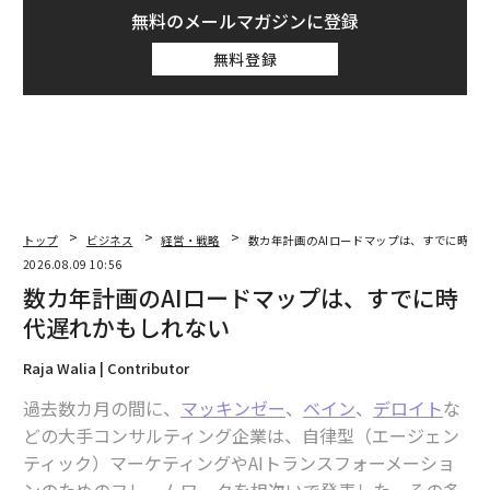
無料のメールマガジンに登録
無料登録
トップ
ビジネス
経営・戦略
数カ年計画のAIロードマップは、すでに時代
2026.08.09 10:56
数カ年計画のAIロードマップは、すでに時
代遅れかもしれない
Raja Walia | Contributor
過去数カ月の間に、
マッキンゼー
、
ベイン
、
デロイト
な
どの大手コンサルティング企業は、自律型（エージェン
ティック）マーケティングやAIトランスフォーメーショ