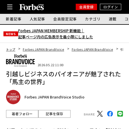
会員登録
ログイン
新着記事
人気記事
会員限定記事
カテゴリ
連載
コ
Forbes JAPAN MEMBERSHIP 新機能｜
NEWS
記事ページ内の広告表示を最小限にしました
トップ
Forbes JAPAN BrandVoice
Forbes JAPAN BrandVoice
引越
2026.05.22 11:00
引越しビジネスのパイオニアが魅了された
「馬主の世界」
Forbes JAPAN BrandVoice Studio
著者フォロー
記事を保存