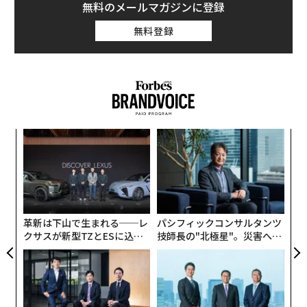
無料のメールマガジンに登録
このイノベーションのスピードは、大半の組織が過去10
年間に経験してきたものとは全く異なる計画環境を生み
無料登録
出している。テクノロジーがこれほど急速に進化する
と、前提条件の有効期限は短くなる。新たな機会が出現
するたびに、優先順位はシフトする。チームは1四半期
前には想定していなかったユースケースを発見し、ベン
ダーは既存プロジェクトの投資対効果（経済性）を一変
させるような機能を導入する。
目
の
年の初めに策定されたロードマップは、年末になっても
ン
な
依然として価値ある戦略的指針を含んでいるかもしれな
術
いが、その前提条件の多くは途中で変化する可能性があ
た
ア
る。テクノロジー自体の進化スピードが加速しているた
革新は下山で生まれる──レ
パシフィックコンサルタンツ
め、組織は意思決定をより頻繁に見直さざるを得なくな
クサスが新型TZとESに込め
技師長の"北極星"。災害への
っている。
た「DISCOVER」の哲学
無力感を乗り越え見つけた、
防災一筋20年の答え
想定以上のスピードで風化するロードマップ