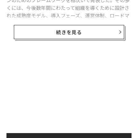
ンのためのフレームワークを相次いで発表した。その多
くには、今後数年間にわたって組織を導くために設計さ
れた成熟度モデル、導入フェーズ、運営体制、ロードマ
ップが含まれている。
続きを見る
興味深いタイミングだ。2026年の第1四半期には、
250以上
の新しいAIモデルが市場に登場した。数週間ご
とに新しい機能が登場し続けている。コンテンツの作成
方法、カスタマーエクスペリエンス（顧客体験）の提供
方法、業務の自動化方法、そして意思決定の方法を変え
るツールを、現場のチームは手に入れつつある。
半年前のAIと現在のAIの違いを考えてみてほしい。い
や、わずか2カ月前のAIと現在のAIの違いだけでも考えて
みてほしい。控えめに言っても、それぞれの進化は極め
て大きなものだった。
四半期ごとに新しい現実が訪れる