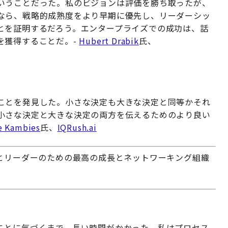
いうことだった。私のビジョンは評価を勝ち取ったが、
なら、戦略的成熟度をより早期に優先し、リーダーシッ
とを証明するだろう。エンタープライズでの成功は、話
を獲得することだ。-
Hubert Drabik
氏、
ことを発見した。小さな決定も大きな決定と同等かそれ
小さな決定と大きな決定の両方を伝えるためのより良い
e Kambies
氏、
IQRush.ai
とリーダーのための最高の成長とネットワーキング組織
ことに気づくまで、長い時間がかかった。私はプロセス