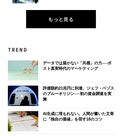
もっと見る
TREND
データでは届かない「共感」の力──ポ
スト真実時代のマーケティング
評価額約21兆円に到達、ジェフ・ベゾス
のブルーオリジン──初の資金調達を実
施
AI生成に埋もれない。人間が書いた文章
に「独自の価値」を宿す18のコツ