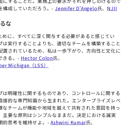
能にすることだ。業務上の要求がそれを押しのけるので
を構成していただろう。-
Jennifer D'Angelo
氏、
NJII
やるな
すために、すべてに深く関与する必要があると感じてい
プは実行することよりも、適切なチームを構築すること
配置されているため、私は一歩下がり、方向性と文化に
できる。-
Hector Colon
氏、
Upper Michigan（LSS）
プは明確性に関するものであり、コントロールに関する
直接的な専門知識から生まれた。エンタープライズレベ
様なチームが機能や地域を越えて共有された意図を持っ
、主要な原則はシンプルなままだ。決定における誠実
期的思考を維持せよ。-
Ashwini Kumar
氏、