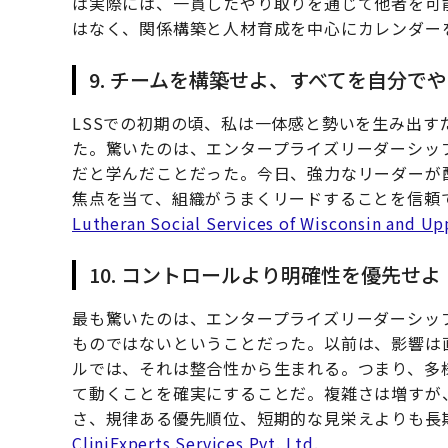
は実際には、一貫したやり取りを通じて他者を可
はなく、関係構築と人材育成を中心にカレンダー
9. チームを構築せよ、すべてを自分で
LSSでの初期の頃、私は一体感と勢いを生み出
た。驚いたのは、エンタープライズリーダーシッ
だと学んだことだった。今日、強力なリーダーが
焦点を当て、組織がうまくリードすることを信頼
Lutheran Social Services of Wisconsin and 
10. コントロールより明確性を優先せよ
最も驚いたのは、エンタープライズリーダーシッ
ものではないということだった。以前は、影響は
ルでは、それは整合性から生まれる。つまり、多
て動くことを確実にすることだ。複雑さは増すが
さ、規律ある優先順位、短期的な見栄えよりも長
CliniExperts Services Pvt. Ltd.