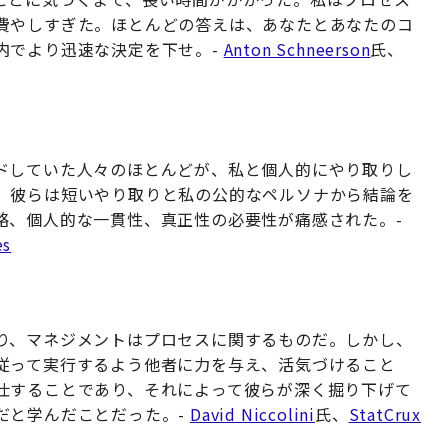
費やしすぎた。ほとんどの答えは、あなたとあなたのコ
内でより迅速な決定を下せ。-
Anton Schneerson
氏、
ドしていた人々のほとんどが、私と個人的にやり取りし
、彼らは短いやり取りと私の公的なペルソナから結論を
略、個人的な一貫性、真正性の必要性が痛感された。-
es
り、マネジメントはプロセスに関するものだ。しかし、
従って実行するよう他者に力を与え、活気づけること
仕することであり、それによって彼らが深く掘り下げて
だと学んだことだった。-
David Niccolini
氏、
StatCrux