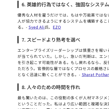
6. 英雄的行為ではなく、強固なシステ
優秀な人材を雇うだけでは、もはや万能薬ではな
人が協力できるようにするシステムを構築するこ
る。-
Syed Ali
氏、
EZO
7. スピードより熟考を選べ
エンタープライズリーダーシップは慎重さを報いる
が当てられていた。しかし、急いだ判断は、エン
を引き起こす可能性がある。もし戻れるなら、反
ただろう。官僚的な層ではなくプロセスの厳格さ
となく迅速に動くことができる。-
Sharat Pothar
8. 人々のための時間を作れ
最も驚いたのは、この役割の多くが人材マネジメ
ということだった。私はより広い範囲と複雑な決