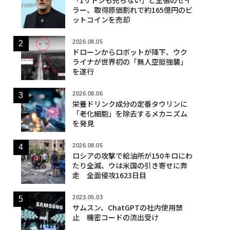
ラー、取得原価割れで約165億円のビ
ットコインを売却
2026.08.05
ドローンからロボットが降下、ウク
ライナが世界初の「無人空挺強襲」
を遂行
2026.08.06
栄養ドリンク成分の定番タウリンに
「老化細胞」を除去するメカニズム
を発見
2026.08.05
ロシアの攻撃で給油所が150キロにわ
たり全滅、ウは米国の引き寄せに奔
走 全面侵攻1623日目
2023.05.03
サムスン、ChatGPTの社内使用禁
止 機密コードの流出受け