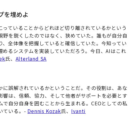
ップを埋めよ
こっていることからどれほど切り離されているかという
視野を鋭くしたのではなく、狭めていた。誰もが自分自
り、全体像を把握していると確信していた。今知ってい
埋めるシステムを実装していただろう。今日、AIはこれ
ek
氏、
Alterland SA
いかに誤解されているかということだ。その役割は、あな
影響は、信頼、協力、そして他者がサポートを必要とす
ムで自分自身を囲むことから生まれる。CEOとしての私
いている。-
Dennis Kozak
氏、
Ivanti