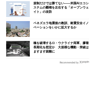
規制だけでは勝てない――米国AIエコシ
ステムの覇権を左右する「オープンウェ
イト」の攻防
ベネズエラ地震後の教訓、耐震安全イノ
ベーションをいかに拡大するか
橋を破壊するロ・ウクライナ両軍、膠着
長期化を想定か 大規模な機動・突破は
ますます困難に
Recommended by