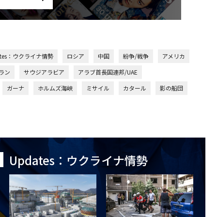
ates：ウクライナ情勢
ロシア
中国
紛争/戦争
アメリカ
ラン
サウジアラビア
アラブ首長国連邦/UAE
ガーナ
ホルムズ海峡
ミサイル
カタール
影の船団
Updates：ウクライナ情勢