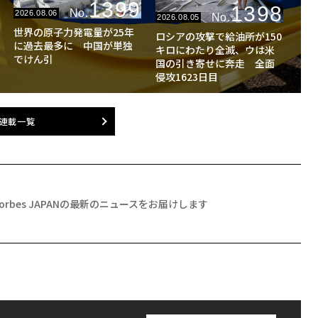
1399
1398
No.
2026.08.06
No.
2026.08.05
世界の原子力発電量が25年
ロシアの攻撃で給油所が150
に過去最多に 中国が単独
キロにわたり全滅、ウは米
でけん引
国の引き寄せに奔走 全面
侵攻1623日目
連載一覧
Forbes JAPANの最新のニュースをお届けします