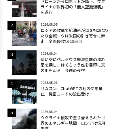
ドローンからロボットが降下、ウク
ライナが世界初の「無人空挺強襲」
を遂行
2026.08.05
ロシアの攻撃で給油所が150キロにわ
たり全滅、ウは米国の引き寄せに奔
走 全面侵攻1623日目
2026.08.04
暗い空にペルセウス座流星群の流れ
星を探し、はくちょう座を目印に天
の川を辿る 今週の夜空
2023.05.03
サムスン、ChatGPTの社内使用禁
止 機密コードの流出受け
2026.08.04
ウクライナ侵攻で塗り替えられた世
界のエネルギー地図 ロシアは信用
失墜