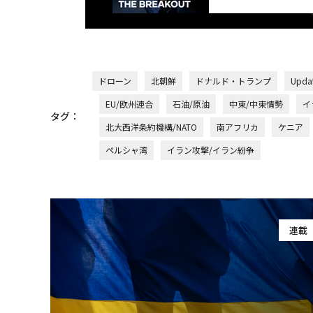
ドローン
北朝鮮
ドナルド・トランプ
Upd
EU/欧州連合
石油/原油
中東/中東情勢
イ
タグ：
北大西洋条約機構/NATO
南アフリカ
ケニア
ペルシャ湾
イラン攻撃/イラン紛争
連載