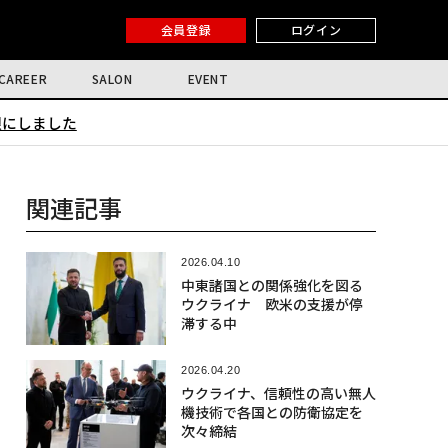
会員登録
ログイン
CAREER
SALON
EVENT
限にしました
関連記事
2026.04.10
中東諸国との関係強化を図る
ウクライナ 欧米の支援が停
滞する中
2026.04.20
ウクライナ、信頼性の高い無人
機技術で各国との防衛協定を
次々締結