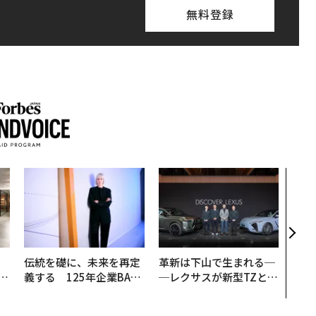
無料登録
〈7
のキ
ある
ティ
る1日
T 20
、
伝統を礎に、未来を再定
革新は下山で生まれる─
が
義する 125年企業BAT
─レクサスが新型TZとE
」
が挑むスモークレスな未
Sに込めた「DISCOVE
来
R」の哲学