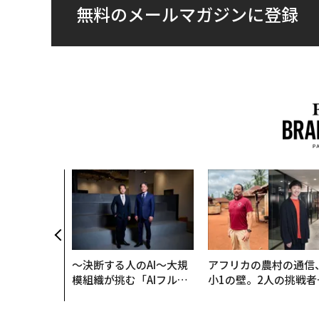
無料のメールマガジンに登録
は競争力にな
OYモナコで
寿司の経営哲
〜決断する人のAI〜大規
アフリカの農村の通信
模組織が挑む「AIフル実
小1の壁。2人の挑戦者
装」“使う”企業から“動
手にした「次なる武器
く”企業へ【NTTドコモ