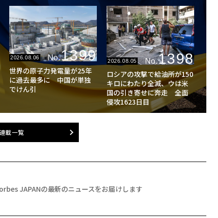
1399
1398
No.
2026.08.06
No.
2026.08.05
世界の原子力発電量が25年
ロシアの攻撃で給油所が150
に過去最多に 中国が単独
キロにわたり全滅、ウは米
でけん引
国の引き寄せに奔走 全面
侵攻1623日目
連載一覧
Forbes JAPANの最新のニュースをお届けします