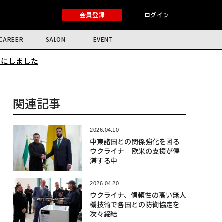
会員登録
ログイン
CAREER
SALON
EVENT
限にしました
関連記事
2026.04.10
中東諸国との関係強化を図る
ウクライナ 欧米の支援が停
滞する中
2026.04.20
ウクライナ、信頼性の高い無人
機技術で各国との防衛協定を
次々締結