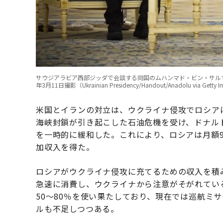
サウジアラビア西部ジッダで会談する同国のムハンマド・ビン・サルマ
年3月11日撮影（Ukrainian Presidency/Handout/Anadolu via Getty 
米国とイランの対立は、ウクライナ侵攻でロシア
海峡封鎖が引き起こした石油危機を受け、ドナル
を一時的に緩和した。これにより、ロシアは月額90億
加収入を得た。
ロシアがウクライナ侵攻に充てるための収入を積
急速に消費し、ウクライナから注意がそがれている
50～80％を使い果たしており、現在では巡航ミ
ルも不足しつつある。