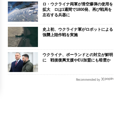
ロ・ウクライナ両軍が滑空爆弾の使用を
拡大 ロは1週間で1800発、再び戦局を
左右する兵器に
史上初、ウクライナ軍がロボットによる
強襲上陸作戦を実施
ウクライナ、ポーランドとの対立が鮮明
に 戦後復興支援やEU加盟にも暗雲か
Recommended by