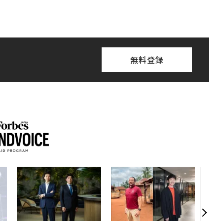
無料登録
パシ
ンツ
災害
え見
年の