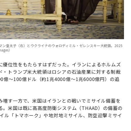
ン皇太子（右）とウクライナのウォロディミル・ゼレンスキー大統領。2025
Images）
に優位性をもたらすはずだった。イランによるホルムズ
ド・トランプ米大統領はロシアの石油産業に対する制裁
～100億ドル（約1兆4000億～1兆6000億円）の追
み増す一方で、米国はイランとの戦いでミサイル備蓄を
。米国は既に高高度防衛システム（THAAD）の備蓄の
サイル「トマホーク」や地対地ミサイル、防空迎撃ミサイ