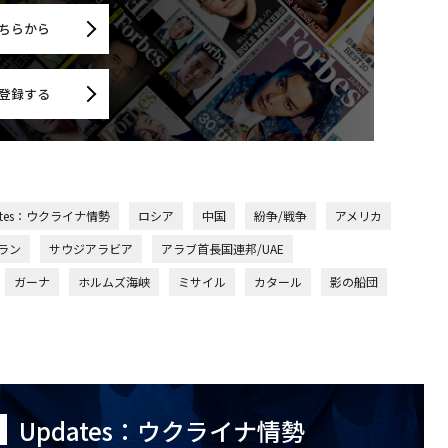
ちらから
登録する
ates：ウクライナ情勢
ロシア
中国
紛争/戦争
アメリカ
ラン
サウジアラビア
アラブ首長国連邦/UAE
ガーナ
ホルムズ海峡
ミサイル
カタール
影の船団
Updates：ウクライナ情勢