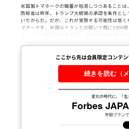
米国製トマホークの備蓄が枯渇しつつあることは
防総省は昨年、トランプ大統領の承認を条件とし
いたからだ。だが、これが実現する可能性は低くな
マホークを、米国はイランとの戦いで既に1000
ムコバルト磁石が必要だが、その99％は中国で