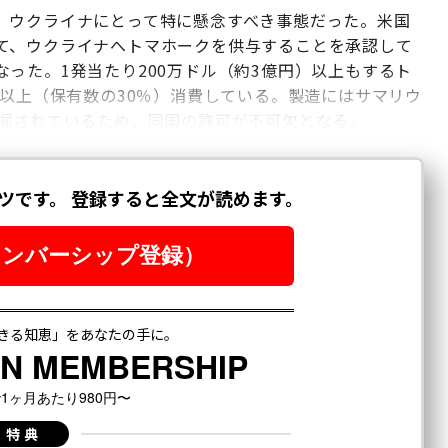
、ウクライナにとって特に懸念すべき事態だった。米国
て、ウクライナへトマホークを供与することを承認して
った。1発当たり200万ドル（約3億円）以上もするト
発以上（保有数の30％）消費している。製造にはサマリウ
採掘されているため、同国の許可が不可欠となる。