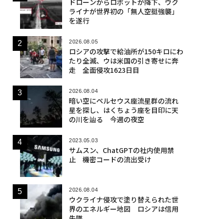
ドローンからロボットが降下、ウク
ライナが世界初の「無人空挺強襲」
を遂行
2026.08.05
ロシアの攻撃で給油所が150キロにわ
たり全滅、ウは米国の引き寄せに奔
走 全面侵攻1623日目
2026.08.04
暗い空にペルセウス座流星群の流れ
星を探し、はくちょう座を目印に天
の川を辿る 今週の夜空
2023.05.03
サムスン、ChatGPTの社内使用禁
止 機密コードの流出受け
2026.08.04
ウクライナ侵攻で塗り替えられた世
界のエネルギー地図 ロシアは信用
失墜