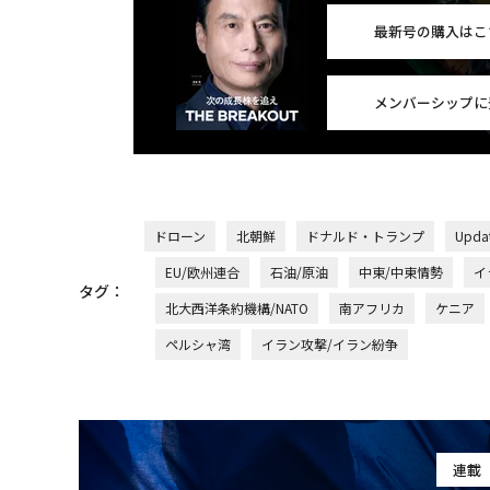
最新号の購入はこ
メンバーシップに
ドローン
北朝鮮
ドナルド・トランプ
Upd
EU/欧州連合
石油/原油
中東/中東情勢
イ
タグ：
北大西洋条約機構/NATO
南アフリカ
ケニア
ペルシャ湾
イラン攻撃/イラン紛争
連載