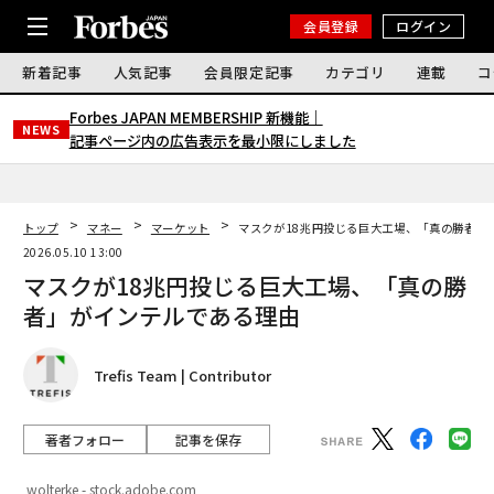
会員登録
ログイン
新着記事
人気記事
会員限定記事
カテゴリ
連載
コ
Forbes JAPAN MEMBERSHIP 新機能｜
NEWS
記事ページ内の広告表示を最小限にしました
トップ
マネー
マーケット
マスクが18兆円投じる巨大工場、「真の勝者」
2026.05.10 13:00
マスクが18兆円投じる巨大工場、「真の勝
者」がインテルである理由
Trefis Team | Contributor
著者フォロー
記事を保存
wolterke - stock.adobe.com