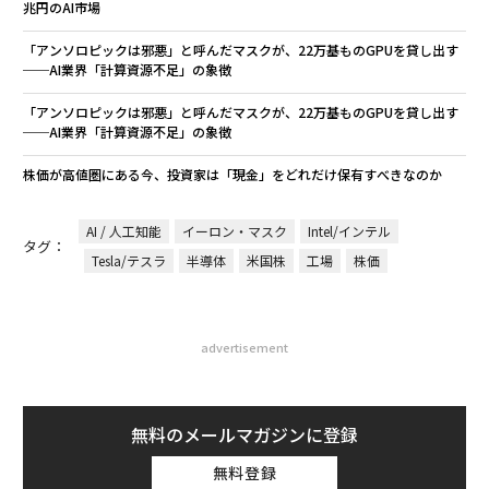
兆円のAI市場
「アンソロピックは邪悪」と呼んだマスクが、22万基ものGPUを貸し出す
──AI業界「計算資源不足」の象徴
「アンソロピックは邪悪」と呼んだマスクが、22万基ものGPUを貸し出す
──AI業界「計算資源不足」の象徴
株価が高値圏にある今、投資家は「現金」をどれだけ保有すべきなのか
AI / 人工知能
イーロン・マスク
Intel/インテル
タグ：
Tesla/テスラ
半導体
米国株
工場
株価
advertisement
無料のメールマガジンに登録
無料登録