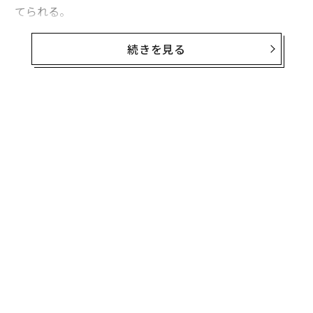
てられる。
さらに、先に報じられたテスラの2026年予算の修正（25
続きを見る
0億ドル＝約3兆9200億円、3カ月前の200億ドル＝約3兆
1300億円から増額）を加えると、5社は今年、最大7500
億ドル（約118兆円）を投じることになる。これは昨年
の支出の2倍を超える水準だ。
無料のメールマガジンに登録
無料登録
アルファベットは設備投資の見通しを1800億〜1900億
ドル（約28兆2000億〜29兆8000億円）へと引き上げ
た。従来の1750億〜1850億ドル（約27兆4000億〜29兆
100億円）から50億ドル（約7840億円）の上方修正とな
る。
ィン
革
ズが
ク
ムの
た「
〈7
ャ