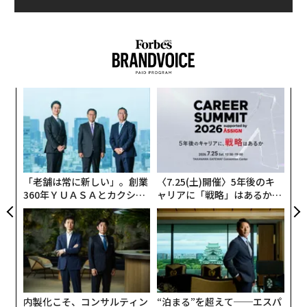
模組
パ
“使
技
【N
無
伝
C】
防
る
モ
「老舗は常に新しい」。創業
〈7.25(土)開催〉5年後のキ
360年ＹＵＡＳＡとカクシン
ャリアに「戦略」はあるか。
CEO田尻望が語る、AIを超え
トップエグゼクティブのキャ
る人の価値
リアに触れる1日│CAREER S
UMMIT 2026
内製化こそ、コンサルティン
“泊まる”を超えて──エスパ