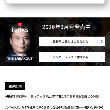
2026年9月号発売中
最新号の購入はこちらから
メンバーシップに登録する
関連記事
AI投資118兆円へ 巨大テック5社が昨年比2倍の巨額資金を投じる背景
スペースX、約276兆円のIPOを前に自社GPU製造を発表──狙いは約4503