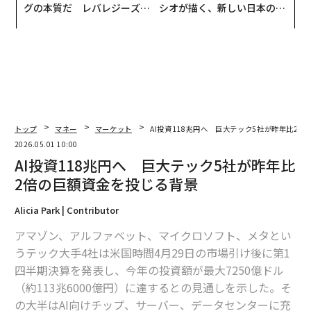
グの本質だ レバレジーズが
シオが描く、新しい日本のラ
実践する、次世代ファームの
グジュアリー（前編）
全貌
トップ
マネー
マーケット
AI投資118兆円へ 巨大テック5社が昨年比2
2026.05.01 10:00
AI投資118兆円へ 巨大テック5社が昨年比
2倍の巨額資金を投じる背景
Alicia Park | Contributor
アマゾン、アルファベット、マイクロソフト、メタとい
うテック大手4社は米国時間4月29日の市場引け後に第1
四半期決算を発表し、今年の投資額が最大7250億ドル
（約113兆6000億円）に達するとの見通しを示した。そ
の大半はAI向けチップ、サーバー、データセンターに充