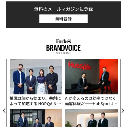
無料のメールマガジンに登録
無料登録
小1
「
にし
─
ら
〈7
ャ
ト
リア
挑戦は個から始まり、共創に
AIが変えるのは効率ではなく
UM
よって加速する NORQAIN JA
顧客体験だ──HubSpot Ja
PAN 特別座談会
panが語る「Grow Better」
な組織のつくり方