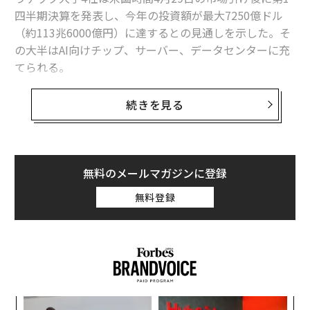
四半期決算を発表し、今年の投資額が最大7250億ドル
（約113兆6000億円）に達するとの見通しを示した。そ
の大半はAI向けチップ、サーバー、データセンターに充
てられる。
さらに、先に報じられたテスラの2026年予算の修正（25
続きを見る
0億ドル＝約3兆9200億円、3カ月前の200億ドル＝約3兆
1300億円から増額）を加えると、5社は今年、最大7500
億ドル（約118兆円）を投じることになる。これは昨年
の支出の2倍を超える水準だ。
無料のメールマガジンに登録
無料登録
アルファベットは設備投資の見通しを1800億〜1900億
ドル（約28兆2000億〜29兆8000億円）へと引き上げ
た。従来の1750億〜1850億ドル（約27兆4000億〜29兆
100億円）から50億ドル（約7840億円）の上方修正とな
る。
小1
「