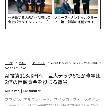
〜決断する人のAI〜AI時代の
ソニーフィナンシャルグルー
金融パラダイムシフト、「超
プ、第二創業の経営デザイン
個別化」の核心 【MUFG×ウ
──カギは意志を引き出し、
ェルスナビ×PwC】
束ね、共創すること
トップ
マネー
マーケット
AI投資118兆円へ 巨大テック5社が昨年比2
2026.05.01 10:00
AI投資118兆円へ 巨大テック5社が昨年比
2倍の巨額資金を投じる背景
Alicia Park | Contributor
アマゾン、アルファベット、マイクロソフト、メタとい
うテック大手4社は米国時間4月29日の市場引け後に第1