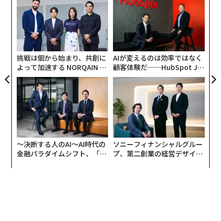
にし
─
ら
〈7
ャ
ト
リア
挑戦は個から始まり、共創に
AIが変えるのは効率ではなく
UM
よって加速する NORQAIN JA
顧客体験だ──HubSpot Ja
PAN 特別座談会
panが語る「Grow Better」
な組織のつくり方
〜決断する人のAI〜AI時代の
ソニーフィナンシャルグルー
金融パラダイムシフト、「超
プ、第二創業の経営デザイン
個別化」の核心 【MUFG×ウ
──カギは意志を引き出し、
ェルスナビ×PwC】
束ね、共創すること