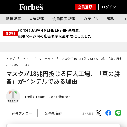
会員登録
ログイン
新着記事
人気記事
会員限定記事
カテゴリ
連載
コ
Forbes JAPAN MEMBERSHIP 新機能｜
NEWS
記事ページ内の広告表示を最小限にしました
トップ
マネー
マーケット
マスクが18兆円投じる巨大工場、「真の勝者」
2026.05.10 13:00
マスクが18兆円投じる巨大工場、「真の勝
者」がインテルである理由
Trefis Team | Contributor
著者フォロー
記事を保存