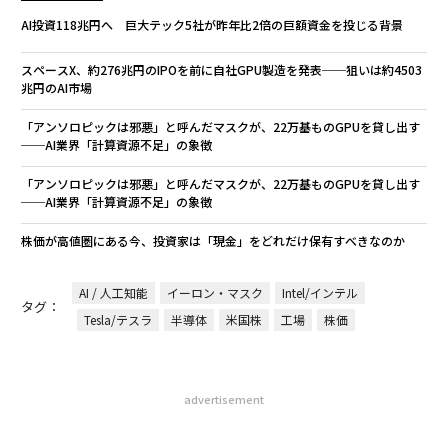
AI投資118兆円へ 巨大テック5社が昨年比2倍の巨額資金を投じる背景
スペースX、約276兆円のIPOを前に自社GPU製造を発表──狙いは約4503
兆円のAI市場
「アンソロピックは邪悪」と呼んだマスクが、22万基ものGPUを貸し出す
──AI業界「計算資源不足」の象徴
「アンソロピックは邪悪」と呼んだマスクが、22万基ものGPUを貸し出す
──AI業界「計算資源不足」の象徴
株価が高値圏にある今、投資家は「現金」をどれだけ保有すべきなのか
AI / 人工知能
イーロン・マスク
Intel/インテル
タグ：
Tesla/テスラ
半導体
米国株
工場
株価
advertisement