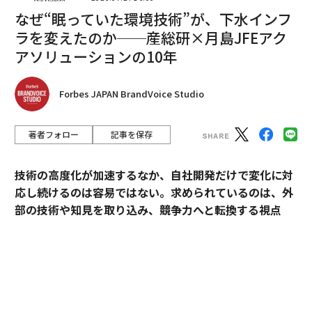
なぜ“眠っていた環境技術”が、下水インフ
ラを変えたのか──産総研×月島JFEアク
翻訳＝溝口慈子
アソリューションの10年
2026年9月号発売中
Forbes JAPAN BrandVoice Studio
最新号の購入はこちらから
著者フォロー
記事を保存
技術の高度化が加速するなか、自社開発だけで変化に対
メンバーシップに登録する
応し続けるのは容易ではない。求められているのは、外
部の技術や知見を取り込み、競争力へと転換する視点
だ。
産業技術総合研究所（以下、産総研）は、先端技術の研
関連記事
究開発にとどまらず、企業の新規事業創出や価値向上に
今すぐ改めたい、密かにあなたの「知性を蝕んでいる」3つの思考パターン
貢献してきた実績を有する。本連載では、産総研と企業