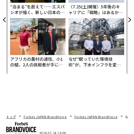
日
“泊まる”を超えて──エスパ
〈7.25(土)開催〉5年後のキ
シオが描く、新しい日本のラ
ャリアに「戦略」はあるか。
グジュアリー（前編）
トップエグゼクティブのキャ
リアに触れる1日│CAREER S
UMMIT 2026
アフリカの農村の通信、小1
なぜ“眠っていた環境技
の壁。2人の挑戦者が手にし
術”が、下水インフラを変え
た「次なる武器」
たのか──産総研×月島JFE
アクアソリューションの10年
トップ
Forbes JAPAN BrandVoice
Forbes JAPAN BrandVoice
なぜ
2026.07.24 16:00