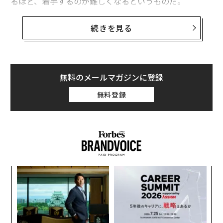
るほど、着手するのが難しくなるというものだ。
私は心理学研究者として活動する中でこのパターンを数
続きを見る
え切れないほど見てきた。論文を書くよりも調査に時間
を費やす優秀な学生、2年間「アイデアを練っている」
と言いながらプロトタイプを1つも世に出していない才
能ある起業家、業績評価の時期には活躍するがその合間
無料のメールマガジンに登録
の数カ月はひっそりとしている高成績のプロフェッショ
無料登録
ナルーー。
これは自制心の問題ではない。より微妙で意外な要因が
関係していることが研究で示されている。この記事では
賢い人がやる気に苦しむことが多い心理的理由3つと、
科学的に有効とされる対処法を紹介する。
パ
技
無
「
防
左右
T