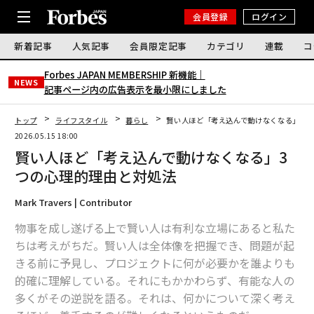
会員登録
ログイン
新着記事
人気記事
会員限定記事
カテゴリ
連載
コ
Forbes JAPAN MEMBERSHIP 新機能｜
NEWS
記事ページ内の広告表示を最小限にしました
トップ
ライフスタイル
暮らし
賢い人ほど「考え込んで動けなくなる」3つ
2026.05.15 18:00
賢い人ほど「考え込んで動けなくなる」3
つの心理的理由と対処法
Mark Travers | Contributor
物事を成し遂げる上で賢い人は有利な立場にあると私た
ちは考えがちだ。賢い人は全体像を把握でき、問題が起
きる前に予見し、プロジェクトに何が必要かを誰よりも
的確に理解している。それにもかかわらず、有能な人の
多くがその逆説を語る。それは、何かについて深く考え