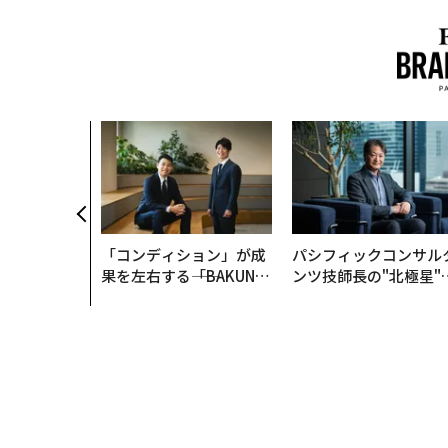
始まり、共
速する NOR
AN 特別座談会
「コンディション」が成
パシフィックコンサル
果を左右する――「BAKUN
ンツ技師長の"北極星"
E」のTENTIALが支える
災害への無力感を乗り
「挑戦者の明日」
え見つけた、防災一筋2
年の答え