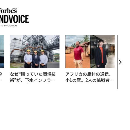
エン
ナ併
s 
タマ
を徹
タ
なぜ“眠っていた環境技
アフリカの農村の通信、
。
術”が、下水インフラを
小1の壁。2人の挑戦者が
越
変えたのか──産総研×
手にした「次なる武器」
0
月島JFEアクアソリュー
ションの10年