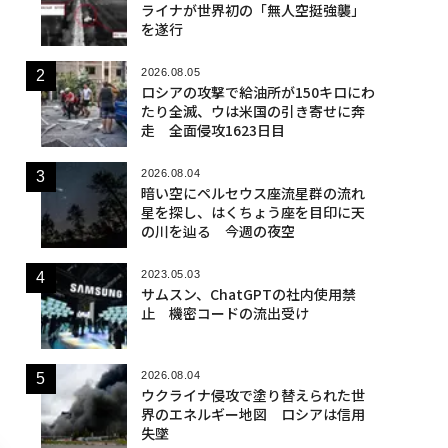
ライナが世界初の「無人空挺強襲」
を遂行
2026.08.05
ロシアの攻撃で給油所が150キロにわ
たり全滅、ウは米国の引き寄せに奔
走 全面侵攻1623日目
2026.08.04
暗い空にペルセウス座流星群の流れ
星を探し、はくちょう座を目印に天
の川を辿る 今週の夜空
2023.05.03
サムスン、ChatGPTの社内使用禁
止 機密コードの流出受け
2026.08.04
ウクライナ侵攻で塗り替えられた世
界のエネルギー地図 ロシアは信用
失墜