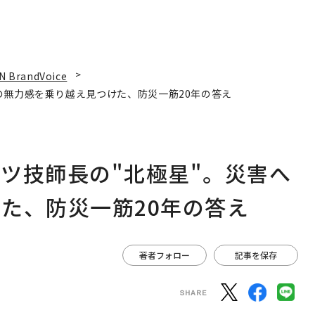
N BrandVoice
の無力感を乗り越え見つけた、防災一筋20年の答え
ツ技師長の"北極星"。災害へ
た、防災一筋20年の答え
著者フォロー
記事を保存