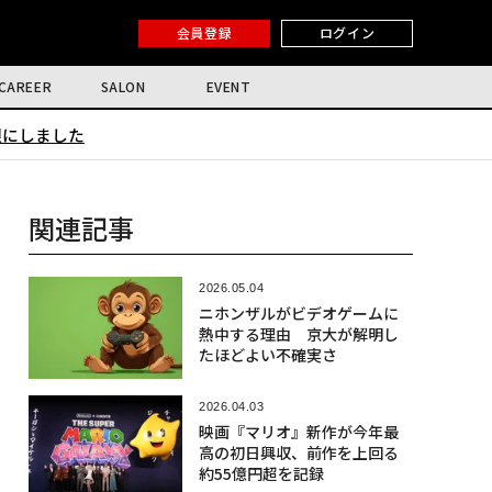
会員登録
ログイン
CAREER
SALON
EVENT
限にしました
関連記事
2026.05.04
ニホンザルがビデオゲームに
熱中する理由 京大が解明し
たほどよい不確実さ
2026.04.03
映画『マリオ』新作が今年最
高の初日興収、前作を上回る
約55億円超を記録