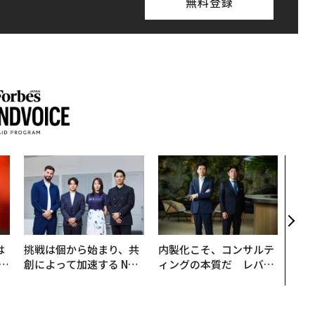
無料登録
「誠
るか
見た
学
は
挑戦は個から始まり、共
内製化こそ、コンサルテ
b
創によって加速する NOR
ィングの本質だ レバレ
r
QAIN JAPAN 特別座談会
ジーズが実践する、次世
つ
代ファームの全貌