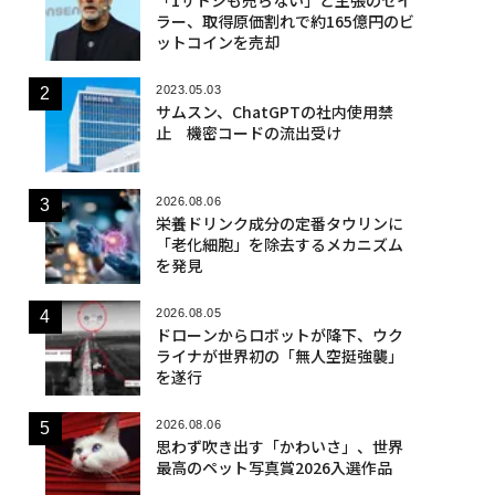
ラー、取得原価割れで約165億円のビ
ットコインを売却
2023.05.03
サムスン、ChatGPTの社内使用禁
止 機密コードの流出受け
2026.08.06
栄養ドリンク成分の定番タウリンに
「老化細胞」を除去するメカニズム
を発見
2026.08.05
ドローンからロボットが降下、ウク
ライナが世界初の「無人空挺強襲」
を遂行
2026.08.06
思わず吹き出す「かわいさ」、世界
最高のペット写真賞2026入選作品