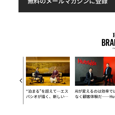
無料のメールマガジンに登録
“泊まる”を超えて─エス
AIが変えるのは効率で
パシオが描く、新しい日
なく顧客体験だ──Hu
本のラグジュアリー（中
Spot Japanが語る「G
編）
ow Better」な組織の
くり方