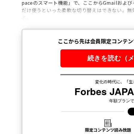
paceのスマート機能」で、ここからGmailお
だけ使うといった柔軟な切り替えはできない。無
る。